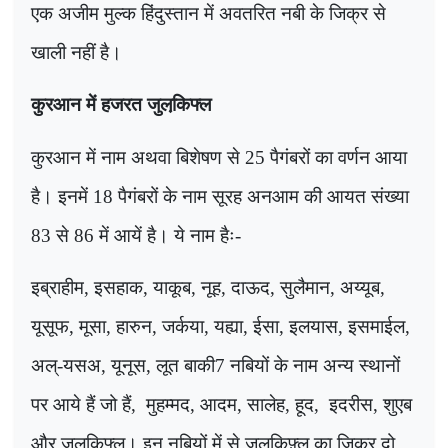
एक अजीम मुल्क हिंदुस्तान में अवतरित नबी के जिक्र से
खाली नहीं है।
कुरआन में हजरत जुलकि़फ्ल
कुरआन में नाम अथवा बिशेषण से
25
पैगंबरों का वर्णन आया
है। इनमें
18
पैगंबरों के नाम सूरह अनआम की आयत संख्या
83
से
86
में आयें है। ये नाम हैः-
इब्राहीम
,
इसहाक
,
याकूब
,
नूह
,
दाऊद
,
सुलैमान
,
अय्यूब
,
यूसूफ
,
मूसा
,
हारुन
,
जर्कया
,
यह्या
,
ईसा
,
इलयास
,
इसमाईल
,
अल्-यसअ
,
यूनूस
,
लूत बाकी
7
नबियों के नाम अन्य स्थानों
पर आये हैं जो हैं
,
मुहम्मद
,
आदम
,
सालेह
,
हूद
,
इदरीस
,
शुएब
और जुलकि़फ्ल। इन नबियों में से जुलकिफ़्ल का जिक्र दो