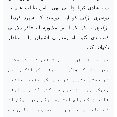
سے شادی کرنا چاہتی تھی۔ اس طالب علم نے
دوسری لڑکی کو اپنے دوست کے سپرد کردیا۔
لڑکیوں نے کہا کہ انہیں ملاپورم لے جاکر مذہبی
کتب دی گئیں او رمذہبی اشتیاق والے مناظر
دکھلائے گئے۔
پولیس افسران نے بھی تسلیم کیا کہ علاقے
میں پیار کے جال میں پھنسا کر لڑکیوں کی
زبردستی مذہبی تبدیلی کی کئیوراداتیں
ہوچکی ہیں ان میں سے کئی لڑکیاں اپنے
خاندان کے پاس لوٹ بھی چکی ہیں۔لیکن ان
کے خاندان والوں نے سماجی بدنامی سے