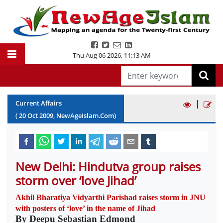
Thu Aug 06 2026
,
11:13 AM
|
Current Affairs
(
20
Oct
2009
, NewAgeIslam.Com)
New Delhi: Hindutva group raises
storm over ‘love Jihad’
Akhil Bharatiya Vidyarthi Parishad raises storm in JNU
with posters of ‘love’ in the name of Jihad
By Deepu Sebastian Edmond