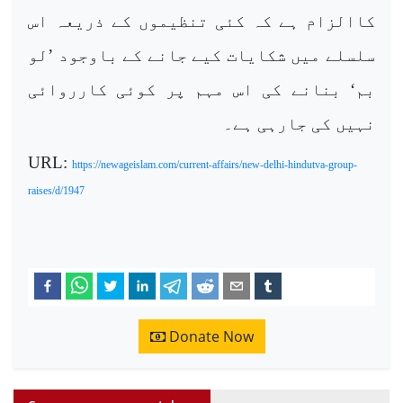
کاالزام ہے کہ کئی تنظیموں کے ذریعہ اس
سلسلے میں شکایات کیے جانے کے باوجود ’لو
بم‘ بنانے کی اس مہم پر کوئی کارروائی
نہیں کی جارہی ہے۔
URL:
https://newageislam.com/current-affairs/new-delhi-hindutva-group-
raises/d/1947
Donate Now