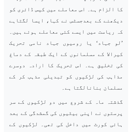
کا الزام ہے۔ اس معاملے میں کیس ڈائری کو
دیکھنے کے بعدجسٹس نے کہا، ایسا لگتاہے
کہ ریاست میں ایسے کئی معاملے ہوئے ہیں۔
’لو جہاد‘ یا رومیوں جہاد نامی تحریک
کیرالا کے مسلمانوں کے ایک طبقہ کے دماغ
کی تخلیق ہے۔ اس تحریک کا ارادہ دوسرے
مذاہب کی لڑکیوں کو تبدیلی مذہب کر کے
مسلمان بنانالگتا ہے۔
گذشتہ ماہ کے شروع میں دو لڑکیوں کے سر
پرستوں نے اپنی بیٹیوں کی گمشدگی کے بعد
ہائی کورٹ میں داخل کی تھی۔ لڑکیوں کے