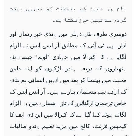
نام پر محبت کے تعلقات کو مذہبی دہشت
گردی سے نہیں جوڑ سکتا ہے۔
دوسری طرف نئی دہلی میں ہندی خبر رساں اور
ادارہ پی ٹی آئی کے مطابق آر ایس ایس نے الزام
لگایا ہے کہ کیرالا میں جہادی ’لوبم‘ جیسے نئے
ہتھیاروں کے ذریعہ ہندو لڑکیوں کو اپنے دامن
محبت میں پھنسا کر بعد میں انہیں انسانی بم بنانے
کے ارادے سے مسلمان بنارہے ہیں۔ آر ایس ایس کے
خاص ترجمان آرگنائزر کے تازہ شمارے میں یہ الزام
لگاتے ہوئے کہا گیا ہے کہ کیرالا میں این ڈی ایف کا
کیمپس فرنٹ، کالج میں مزید تعلیم ہندو طالبات