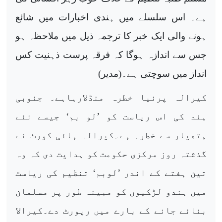
ہے۔ اس سلسلے میں ہندی اخبارات میں شائع
ہونے والی ایک خبر کا ترجمہ ذیل میں ملاحظہ ہو
جس سے اندازہ ہوگا کہ فرقہ پرست ذہنیت کس
انداز میں سوچتی ہے۔(مدیر)
کیرالہ پرنیا خطرہ منڈلارہاہے۔ جنوبی
ہند کی اس ریاست کو ’لو بم‘ جیسے نئے
ہتھیار سے خطرہ ہے۔کیرالہ ہائی کورٹ نے
گذشتہ روز مرکزی حکومت کو ہدایت دی کہ وہ
تین ہفتے کے اندر ’لوبم‘ تنظیم کی ریاست
میں ہندو لڑکیوں کو مبینہ طور پر مسلمان
بنائے جانے کے بارے میں رپورٹ دے۔کیرالا