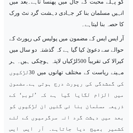
کو پہلے محبت کے جال میں پھنسا تاہے۔بعد میں
انہیں مسلمان بنا کر جہادی دہشت گرد نٹ ورک
کا حصہ بنا لیتاہے۔
آر ایس ایس کے مضمون میں پولیس کی رپورٹ کے
حوالے سے دعویٰ کیا گیا ہے کہ گذشتہ دو سال میں
کیرالا کی تقریباً 500لڑکیاں لاپتہ ہوچکی ہیں۔ ہر
مہینے ریاست کے مختلف تھانوں میں 30لڑکیوں
کی گمشدگی کی رپورٹ درج ہوتی ہے۔مضمون
میں الزام لگایا گیا ہے کہ ’لوبم‘ کے
ذریعہ مسلمان بنا ئی گئیں ان لڑکیوں کو
بعد میں دہشت گرد انہ سرگرمیوں کے لئے
کشمیر بھیج دیا جاتاہے۔ آر ایس ایس