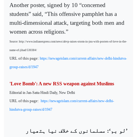
Another poster, signed by 10 “concerned
students” said, “This offensive pamphlet has a
multi-dimensional attack, targeting both men and
women across religions.”
Source: http://www.indianexpress.com/news/abvp-raises-storm-in-jnu-with-posters-of-love-in-the-
name-of-jihad/530384/
URL of this page:
https://newageislam.com/current-affairs/new-delhi-hindutva-
group-raises/d/1947
'Love Bomb': A new RSS weapon against Muslims
Editorial in Jan-Satta Hindi Daily, New Delhi
URL of this page:
https://newageislam.com/current-affairs/new-delhi-
hindutva-group-raises/d/1947
’لو بم‘: مسلمانوں کے خلاف نیا ہتھیار