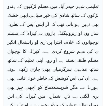
تعلیمی شہر حیدر آباد میں مسلم لڑکیوں کے ہندو
لڑکوں کے ساتھ شادی کی خبر سیاہی ابھی خشک
بھی نہیں ہو پائی تھی کہ آر ایس ایس کے نظریہ
ساز وں او رپروپیگنڈہ بازوں نے کیرالا کے مسلم
نوجوانوں کے خلاف افترا پردازی او راشتعال انگیز
ی کی مہم شروع کردی ہے۔ کیرالہ کا نوجوان
مسلم طبقہ پسند ہے او روہ اپنی تعلیم کے ساتھ
ساتھ مذہبی سرگرمیاں بھی جاری رکھے ہوئے
ہے۔ ان کی اس کوشش کے خاطر خواہ فائدہ بھی
ہورہا ہے مگر شرپسنددماغ کو اچھی چیز بھی
بری لگتی ہے تازہ شمارہ میں کیرالہ کی اس
مسلم طلبہ تنظیم کے خلاف خوب زہر افشانی کی