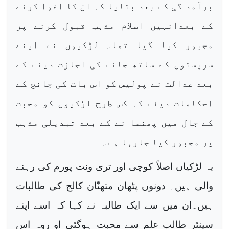
برآمد گی کے بعد بتایا کہ ان کا اغوا کرنے
کے بعدانہیں اسلام مذہب قبول کرنے پر
مجبور کیا گیا تھا۔ لڑکیوں نے اپنے
سرپستوں کے ساتھ جانے کی اجازت دینے کے
بعد عدالت نے پولیس کو اس بات کی جانچ کے
احکامات دیئے کہ کس طرح لڑکیوں کو محبت
کے جال میں پھنسا نے کے بعد تبدیلی مذہب
پر مجبور کیا جارہا ہے۔
یہ لڑکیاں اصلاً کوچی اور تری ونت پورم کی رہنے
والی ہیں۔ دونوں پٹھان متھنّان کالج کی طالبات
ہیں۔ان میں سے ایک طالبہ نے کہا کہ اسے اپنے
سینئر طالب علم سے محبت ہوگئی او روہ اس