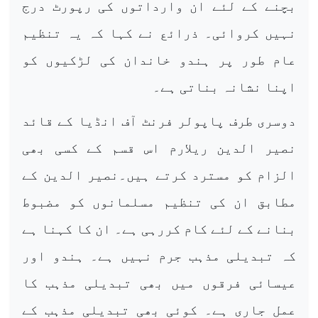
بچنے کے لئے ان وارداتوں کی رپورٹ درج
نہیں کروائی۔ ذرائع نے کہا کہ یہ تنظیم
عام طور پر ہندو خاندان کی لڑکیوں کو
اپنا نشانہ بناتی ہے۔
دوسری طرف پاپولر فرنٹ آف انڈیا کے قائد
نصیر الدین ریلارم اس قسم کے کسی بھی
الزام کو مسترد کرتے ہیں۔نصیر الدین کے
مطابق ان کی تنظیم مسلمانوں کو مضبوط
بنانے کے لئے کام کررہی ہے۔ ان کا کہنا ہے
کہ تبدیلی مذہب جرم نہیں ہے۔ ہندو اور
عیسائی فرقوں میں بھی تبدیلی مذہب کا
عمل جاری ہے۔ کوئی بھی تبدیلی مذہب کے