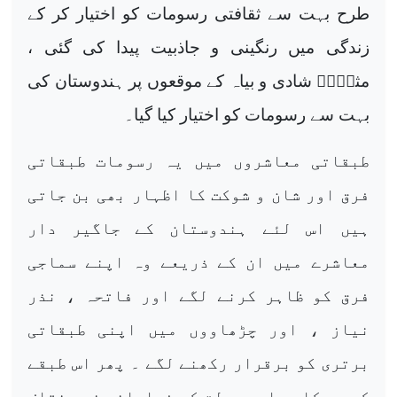
طرح بہت سے ثقافتی رسومات کو اختیار کر کے
زندگی میں رنگینی و جاذبیت پیدا کی گئی ،
مثلاًؑ شادی و بیاہ کے موقعوں پر ہندوستان کی
بہت سے رسومات کو اختیار کیا گیا۔
طبقاتی معاشروں میں یہ رسومات طبقاتی
فرق اور شان و شوکت کا اظہار بھی بن جاتی
ہیں اس لئے ہندوستان کے جاگیر دار
معاشرے میں ان کے ذریعے وہ اپنے سماجی
فرق کو ظاہر کرنے لگے اور فاتحہ ، نذر
نیاز ، اور چڑھاووں میں اپنی طبقاتی
برتری کو برقرار رکھنے لگے ۔ پھر اس طبقے
کی بے کاری اور دولت کی فراوانی نے مختلف