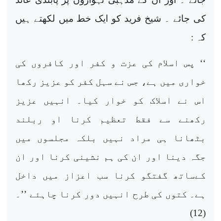
کی جائے ۔ شیخ فرید کو ایک خط میں لکھتے ہیں
کہ :
‘‘ پس اسلام کی عزت و کفر اور کافروں کی
خواری میں ہے، جس نے سہل کفر کو عزیز رکھا
اس نے اسلاک کو خوار کیا۔ انہیں عزیز
رکھنے سے فقط تعظیم کرنا او ربلند
بٹھانا ہی مراد نہیں بلکہ مجلسوں میں
جگہ دینا اور ان کی ہم نشینی کرنا اور ان
کےساتھ گفتگو کرنا سب اعزاز میں داخل
ہے۔ کتوں کی طرح انہیں دور کرنا چاہئے ’’۔
(12)