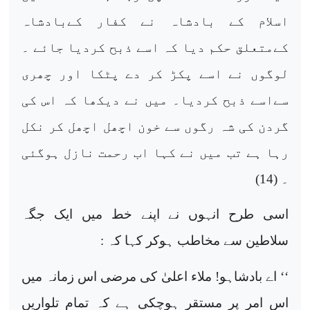
اسلام کے بادشاہ نے کفار کےبادشاہ
کےمتعلق حکم دیا کہ اسے ذبح کردیا جائے ۔
لوگوں نے اسے پکڑ کر دے پٹکا اور چھری
سےاسے ذبح کردیا۔ میں نے دیکھا کہ اس کی
گردن کی شہ رگوں سے خون اچھل اچھل کر نکل
رہا ہے تب میں نے کہا اب رحمت نازل ہوگئی
۔ (14)
اسی طرح انہوں نے اپنے خط میں ایک جگہ
سلاطین سے مخاطب ہوکر کہا کہ :
‘‘ اے بادشاہو! ملاء اعلیٰ کی مرضی اس زمانہ میں
اس امر پر مستقر ہوچکی ہے کہ تمام تلواریں