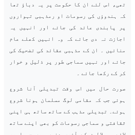
تھی، اس لئے ان کا حکومت پر یہ دباؤ تھا
کہ ہندوؤں کی رسومات او رمذہبی تہواروں
پر پابندی عائد کی جائے اور انہیں یہ
اجازت نہ دی جائے کہ وہ انہیں کھلے عام
منائیں ۔ ان کے مذہبی عقائد کی تضحیک کی
جائے اور نہیں سماجی طور پر ذلیل و خوار
کر کے رکھا جائے ۔
صورت حال میں اس وقت تبدیلی آنا شروع
ہوئی جب کہ مقامی لوگ مسلمان ہونا شروع
ہوئے۔ تبدیلی مذہب کے ساتھ ساتھ ہی اپنی
ثقافتی و سماجی رسومات کو بھی اپنے ساتھ
لائے ۔ سلاطین کے آخری دنوں میں جب امیر