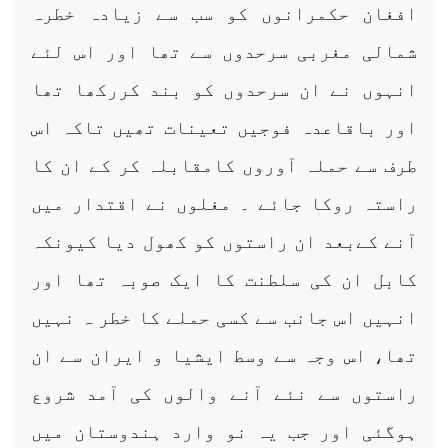
افغان حکمرانوں کو سب سے زیادہ خطرہ
شمالی مغربی سرحدوں سے تھا اور اس لئے
انہوں نے ان سرحدوں کو بند کررکھا تھا
اور باقاعدہ فوجیں تعینات تھیں تاکہ اس
طرف سے حملہ آوروں کامقابلہ کر کے ان کا
راستہ روکا جائے ۔ مغلوں نے اقتدار میں
آنے کےبعد ان راستوں کو کھول دیا کیونکہ
کابل ان کی سلطنت کا ایک صوبہ تھا اور
انہیں اس جانب سے کسی حملے کا خطر ہ نہیں
تھا، اس وجہ سے وسط ایشیا و ایران سے ان
راستوں سے نئے آنے والوں کی آمد شروع
ہوگئی اور جب یہ نو وارد ہندوستان میں