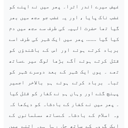
غیض میرے اندر اترا۔ پھر میں نے اپنے کو
غضب ناک پایا ، اور یہ غضب جو مجھ میں بھر
گیا تھا حضرت الہیہ کی طرف سے مجھ میں دم
کیا گیا ....... پھر میں ایک شہر کی طرف اسے
برباد کرتے ہوئے اور اس کے باشندؤں کو
قتل کرتے ہوئے آگے بڑھا لوگ میر ےساتھ
تھے ۔ یوں ایک شہر کے بعد دوسرے شہر کو
تباہ برباد کرتے ہوئے ہم بالاخر اجمیر
پہنچ گئے اور وہاں ہم نے کفار کو قتل کیا
۔ پھر میں نے کفار کے بادشاہ کو دیکھا کہ
وہ اسلام کے بادشاہ کےساتھ مسلمانوں کے
ایک گروہ کے ساتھ چل رہا ہے۔ اتنے میں