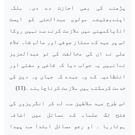
پڑھنے کی بھی اجازت دے دی۔ بلکہ
اپنےبھتیجے مولوی عبدالحئی کو ایسٹ
انڈیاکمپنی میں ملازمت کرنے سے نہیں روکا
اس پر عہد کے ممتاز صوفی اور عالم شاہ غلام
علی نے ان کی مخالفت کی تو عبدالعزیز
نےانہیں یہ جواب دیا کہ قاضی و مفتی اور
انتظامیہ کے وہ عہدے کہ جہاں وہ دین کی
خدمت کرسکتے ہیں ملازمت کرناچاہئے ۔(11)
اس طرح عہد سلاطین سے لے کر انگریزوں کی
فتح تک علماء کے مسائل میں اضافہ
ہوتارہا ۔ او رجو مسائل ابتدا سے پیدا