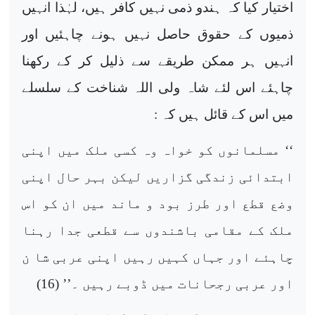
اختیار کیا کہ ہندو ذمی نہیں کافر ہیں، لہٰذا انہیں
ذمیوں کے حقوق حاصل نہیں ہونے چاہئیں اور
انہیں ہر ممکن طریقے سے ذلیل کر کے رکھنا
چاہئے اس لئے شاہ ولی اللہ شناخت کے سلسلے
میں اس کے قائل ہیں کہ :
‘‘ مسلمانوں کو خواہ وہ کسی ملک میں اپنی
ابتدائی زندگی گزاریں لیکن بہر حال اپنی
وضع قطع اور طرز بود و ماند میں ان کو اس
ملک کے مقامی باشندوں سے قطعی جدا رہنا
چاہئے اور جہاں کہیں رہیں اپنی عربی شا ن
اور عربی رجحانات میں ڈوبے رہیں ۔’’ (16)