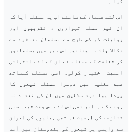
کیا ۔
اس لئے علماء کے سامنے اب یہ مسئلہ آیا کہ
ان غیر مسلم تہواروں ، تقریبوں اور
روایات کو کس طرح سے مسلمان معاشرے سے
نکالا جائے ۔ چنانچہ اس دور میں مسلمانوں
کی شناخت کے مسئلے نے ان کے لئے انتہائی
اہمیت اختیار کرلی۔ اسی مسئلے کےساتھ
عہد مغلیہ میں دوسرا مسئلہ شیعوں کا
پیدا ہوا عہد سلاطین میں ان کی تعداد نہ
ہونے کے برابر تھی اس لئے اس وقت شیعہ سنی
تنازعے کی اہمیت نہ تھی ہمایوں کی ایران
سے واپسی پر شیعوں کی ہندوستان میں آمد