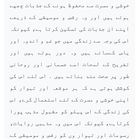
خوشی و مسرت سے محفوظ ہونے کے جذبات چھپے
ہوئے ہیں اور وہ رقص و موسیقی کے ذریعے
اپنے ان جذبات کی تسکین کرتا ہے، کیونکہ
اس کی وجہ سے زندگی میں جو غم و اندوہ اور
یاس کےسائے ہیں وہ دور ہوتے ہیں اور
تفریح کے لمحات اسے جسمانی اور روحانی
طور پر صحت مند بناتے ہیں ۔ اس لئے اس کی
کوشش ہوتی ہے کہ ہر موقعہ اور تہوار کو
اپنی خوشی و مسرت کے لئے استعمال کرے، اس
کی زندگی کے اس پہلو کو مقبول مذہب پورا
کرتاہے، کیونکہ اس میں وہ مذہبی روایات،
رسومات اور تہوار وں کو رقص و موسیقی کے