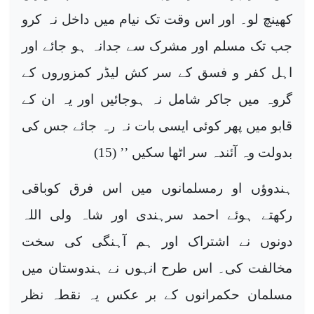
کھینچ لو۔ اور اس وقت تک نیام میں داخل نہ کرو
جب تک مسلم اور مشرک سے جدانہ ہو جائے اور
اہل کفر و فسق کے سر کش لیڈر کمزوروں کے
گروہ میں جاکر شامل نہ ہوجائیں اور یہ ان کے
قابو میں پھر کوئی ایسی بات نہ رہ جائے جس کی
بدولت وہ آئندہ سر اٹھا سکیں ’’ (15)
ہندوؤں او رمسلمانوں میں اس فرق کوباقی
رکھتے ہوئے احمد سرہندی اور شاہ ولی اللہ
دونوں نے اشتراک اور ہم آہنگی کی سخت
مخالفت کی۔ اس طرح انہوں نے ہندوستان میں
مسلمان حکمرانوں کے بر عکس یہ نقطہ نظر