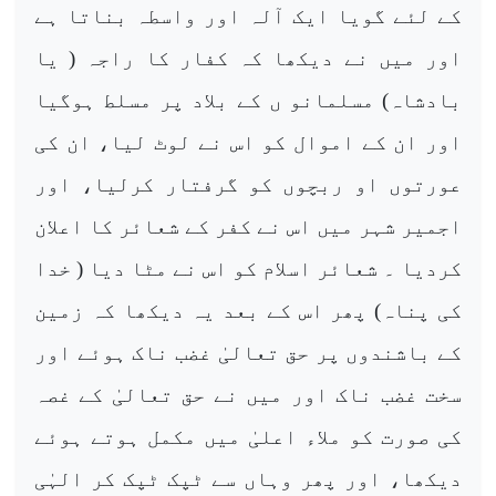
کے لئے گویا ایک آلہ اور واسطہ بناتا ہے
اور میں نے دیکھا کہ کفار کا راجہ ( یا
بادشاہ) مسلمانو ں کے بلاد پر مسلط ہوگیا
اور ان کے اموال کو اس نے لوٹ لیا، ان کی
عورتوں او ربچوں کو گرفتار کرلیا، اور
اجمیر شہر میں اس نے کفر کے شعائر کا اعلان
کردیا ۔ شعائر اسلام کو اس نے مٹا دیا ( خدا
کی پناہ) پھر اس کے بعد یہ دیکھا کہ زمین
کے باشندوں پر حق تعالیٰ غضب ناک ہوئے اور
سخت غضب ناک اور میں نے حق تعالیٰ کے غصہ
کی صورت کو ملاء اعلیٰ میں مکمل ہوتے ہوئے
دیکھا، اور پھر وہاں سے ٹپک ٹپک کر الہٰی