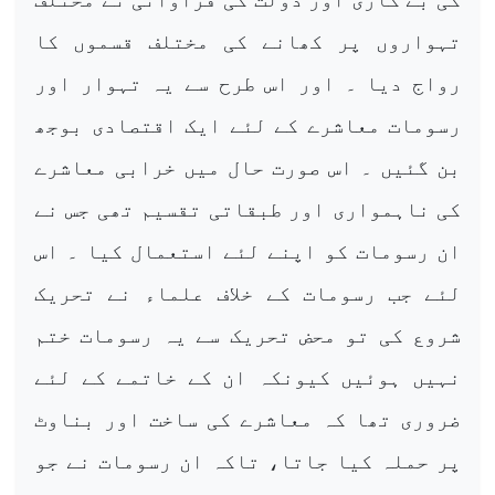
تہواروں پر کھانے کی مختلف قسموں کا
رواج دیا ۔ اور اس طرح سے یہ تہوار اور
رسومات معاشرے کے لئے ایک اقتصادی بوجھ
بن گئیں ۔ اس صورت حال میں خرابی معاشرے
کی ناہمواری اور طبقاتی تقسیم تھی جس نے
ان رسومات کو اپنے لئے استعمال کیا ۔ اس
لئے جب رسومات کے خلاف علماء نے تحریک
شروع کی تو محض تحریک سے یہ رسومات ختم
نہیں ہوئیں کیونکہ ان کے خاتمے کے لئے
ضروری تھا کہ معاشرے کی ساخت اور بناوٹ
پر حملہ کیا جاتا، تاکہ ان رسومات نے جو