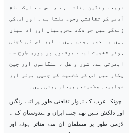
ذریعے رنگین بناتا ہے ، اس سے ایک عام
آدمی کو ثقافتی وجود ملتا ہے ۔ اور اس کی
زندگی میں جو دکھ محرومیاں اور اداسیاں
ہیں وہ دور ہوتی ہیں ۔ اور اس کی کچلی
ہوئی شخصیت ایسے موقعوں پر پوری طرح سے
ابھرتی ہے، شور و غل ، ہنگاموں اور چیخ
پکار میں اس کی شخصیت کی چھپی ہوئی اور
خوابیدہ صلاحیتیں بیدار ہوتی ہیں۔
چونکہ عرب کے تہوار ثقافتی طور پر اتنے رنگین
اور دلکش نہیں تھے جتنے ایران و ہندوستان کے ۔
لازمی طور پر مسلمان ان سے متاثر ہوئے اور