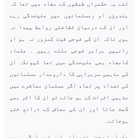
لئے یہ حکمراں طبقوں کے مفاد میں تھا کہ
ہندوؤں او رمسلمانوں میں علیحدگی رہے
اور ان کے درمیان ثقافتی روابط پیدا نہ
ہوں تاکہ ان کی فوجی قوت کمزور نہ ہو او
رانہیں برابر فوجی ملتے رہیں ۔ علماء
کامفاد بھی علیحدگی میں تھا کیونکہ ان
کی مذہبی سربراہی کا دارومدار مسلمانوں
کی تعداد پر تھا، اگر مسلمان معاشرے میں
مذہبی اثرات کم ہو جاتے تو ان کا اثر بھی
گھٹ جاتا اور ان کی معاش کے ذرائع ختم
ہوجاتے۔
علماء نے جن ہندووانہ اور غیر اسلامی رسم