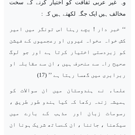
وہ غیر عربی ثقافت کو اختیار کرنے کے سخت
مخالف ہیں ایک جگہ لکھتے ہیں کہ :
‘‘ خبر دار ! بچے رہنا اس تونگر میں امیر
کش خواہ مخواہ غیروں او رعجمیوں کے فیشن
کو زبردستی اختیار کرتا ہے اور جو لوگ
صحیح راہ سے منحرف ہیں ، ان سے مقابلہ او
ربرابری میں گھسا رہتا ہے ’’ (17)
علماء نے ہندوستان میں ان سوالات کو
ہمیشہ زندہ رکھا کہ کیا ہندو طور طریق ،
رسومات زبان اور مذہب کے بارے میں
سیکھنا ، جاننا ، ان کےساتھ شریک ہونا ان