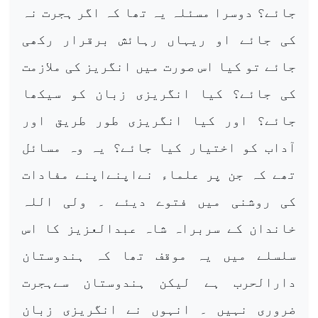
جائے؟ دوسرا مسئلہ یہ تھا کہ اگر ہجرت نہ
کی جائے او ریہاں رہائش برقرار رکھی
جائے تو کیا اس صورت میں انگریز کی ملازمت
کی جائے؟ کیا انگریزی زبان کو سیکھا
جائے؟ اور کیا انگریزی طور طریق اور
آداب کو اختیار کیا جائے؟ یہ وہ مسائل
تھے کہ جن پر علماء نےاپنےاپنے مفادات
کی روشنی میں فتوے دیئے ۔ ولی اللہ
خاندان کے سربراہ شاہ عبدالعزیز کا اس
سلسلے میں یہ موقف تھا کہ ہندوستان
دارالحرب ہے لیکن ہندوستان سےہجرت
ضروری نہیں ۔ انہوں نے انگریزی زبان