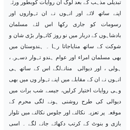
تبدیلی مذہب کے بعد لوگ ان روایات کوبطور ورثہ
اپنے ساتھ لائے اور انہوں نے ان تہواروں اور
رسومات کو جاری رکھا اس لئے مسلمان
بادشاہوں کے دربار میں نو روز کاتہوار بڑی شان و
شوکت کے ساتھ منایاجاتا رہا ۔ ہندوستان میں
بھی مسلمان امراء اور عوام ہندو تہوار دسہرہ،
ہولی ، اور دیوالی
منانےلگے اس کے ساتھ ہی
انہوں نے ان کے مقابلے میں اپنے تہوار وں میں بھی
وہی روایات اختیار کرلیں، جیسے شب برات میں
دیوالی کی طرح روشنی ہونے لگی محرم کے
موقعہ پر تعزیہ نکالنے اور جلوس نکالنے میں تلوار
بازی و بنوٹ کے کرتب دکھائے جانے لگے ۔ اسی