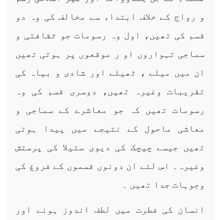
و رواج کے خلاف ابتداء سے مخالف کی وہ دو
قسم کی تھیں، اول وہ رسومات جو ثقافتی و
سماجی تہواروں او ر موقعوں پر ہوتی تھیں
ان میں میلے ، ٹھیلے اور شادی و بیاہ کی
تقریبات وغیرہ تھیں، دوسری قسم کی وہ
رسومات تھیں کہ جو معاشرے کے سماجی و
معاشی ماحول کے نتیجے میں پیدا ہوتی
تھیں جیسے چیچک کی دیوی ستیلا کی پرستش
وغیرہ۔ اس لئے ان دونوں قسموں کے فروغ کی
وجوہات جدا تھیں ۔
انسان کی فطرت میں لطف اندوز ہونے اور