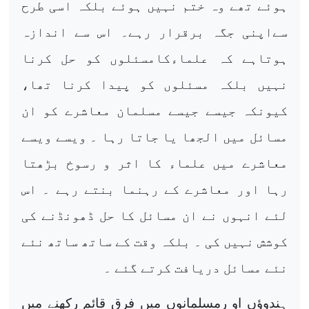
ہوئے تھے وہ ختم نہیں ہوئے بلکہ اسی طرح
سےاپنی جگہ برقرار رہے۔ اس سے اندازہ
ہوتاہے کہ علماءکامسئلوں کو حل کرنا
نہیں بلکہ مسئلوں کو پیدا کرنا تھا،
کیونکہ جیسے جیسے مسلمان معاشرے کو ان
مسائل میں الجھا یا جاتا رہا ۔ ویسے ویسے
معاشرے میں علماء کا اثر و رسوخ بڑھتا
رہا اور معاشرے کے رہنما بنتے رہے ۔ اس
لئے انہوں نے ان مسائل کا حل ڈھونڈنے کی
کوشش نہیں کی ۔ بلکہ وقت کے ساتھ ساتھ نئے
نئے مسائل دریافت کرتے گئے ۔
ہندوؤں او رمسلمانوں میں فرق قائم رکھنے میں