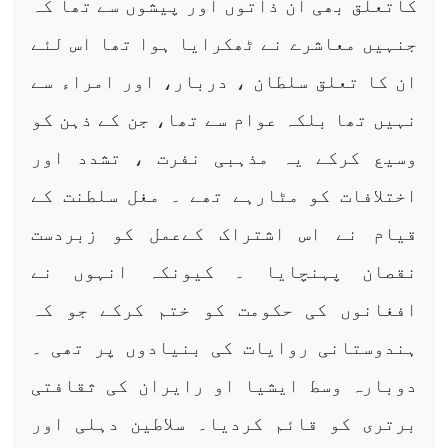
کاتعلق بھی ان ذاتوں اور پیشوں سے تھا کہ
جنہیں معاشرے نے ٹھکرایا ہوا تھا اس لئے
ان کا تعلق سلطان ، دربار، اور امراء سے
نہیں تھا بلکہ عوام سے تھا، جن کے ذہن کو
وسیع کرکے یہ مذہبی نفرت ، تشدد اور
اختلافات کو مٹارہے تھے ۔ مغل سلطنت کے
قیام نے اس اشتراک کےعمل کو زبردست
نقصان پہنچایا ۔ کیونکہ انہوں نے
افغانوں کی حکومت کو ختم کرکے جو کہ
ہندوستانی روایات کی بنیادوں پر تھی ۔
دوبارہ وسط ایشیا او رایران کی ثقافتی
برتری کو قائم کردیا۔ سلاطین دہلی اور