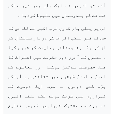
آئے تو انہوں نے ایک بار پھر غیر ملکی
ثقافت کو ہندوستان میں مضبوط کردیا ۔
اس پر پہلی بار کاری ضرب اکبر نے لگائی کہ
جس نے غیر ملکی اثرات کو دربار سےنکال کر
ان کی جگہ ہندوستانی روایات کو شروع کیا
۔ مغلوں کے آخری دور حکومت میں اشتراک کا
عمل خصوصیت سےتیز ہوگیا اور معاشرے کے
اعلیٰ و ادنیٰ طبقوں میں ثقافتی ہم آہنگی
بڑھ گئی دونوں نہ صرف ایک دوسرے کے
تہواروں میں شریک ہونے لگے بلکہ انہوں
نے بہت سے مشترک تہواروں کوبھی تخلیق