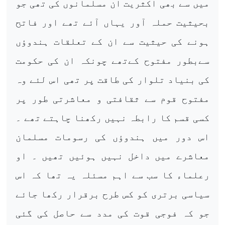
میں سے بھی اکثریت ان مسلمانوں کی تھی جو
بحیثیت حملہ آور یہاں آئے تھے اور فاتح
ہونے کی حیثیت سے ان کے تعلقات ہندوؤں
سےبطور مفتوح کےتھے چونکہ ان کی حکومت
کی بنیاد تلوار کی طاقت پر تھی اس لئے وہ
مفتوح قوم سے ثقافتی و معاشرتی طور پر
کسی قسم کا رابطہ نہیں رکھنا چاہتے تھے ۔
اس دور میں ہندوؤں کی رسومات مسلمان
معاشرے میں داخل نہیں ہوئیں تھیں ۔ او
رعلماء کا سب سے اہم مسئلہ یہ تھا کہ اس
سیاسی برتری کو کس طرح برقرار رکھا جائے
جو کہ فوجی قوت کی مدد سے حاصل کی گئی