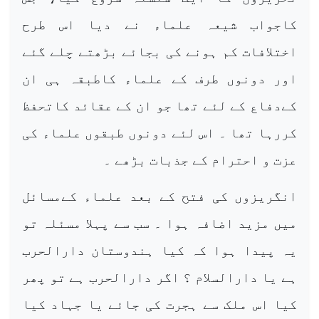
کاجواب شیعہ علماء نے دیا اس طرح
اختلافات کم ہونے کی بجائے بڑھتے چلے گئے
اور دونوں طرف کے علماء کاطبقہ ہی ان
کےدفاع کے لئے تھا جو ان کے عقائد کاتحفظ
کررہا تھا ۔ اس لئے دونوں طبقوں علماء کی
عزت و احترام کے جذبات بڑھے ۔
انگریزوں کی فتح کے بعد علماء کےمسائل
میں مزید اضافہ ہوا ۔ سب سے پہلا مسئلہ تو
یہ پیدا ہوا کہ کیا ہندوستان دارالحرب
ہے یا دارالسلام ؟ اگر دارالحرب ہے تو پھر
کیا اس ملک سے ہجرت کی جائے یا جہاد کیا