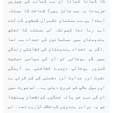
کا کھانا کھانا ان سے کھانے کی چیزیں
خریدنا یہ سب جائز ہیں؟ شناخت کا مسئلہ
ابتدا ہی سے مسلمان حکمراں طبقوں کے لئے
اہم رہا تھا کیونکہ اس مسئلے کا تعلق
ہندوستان میں مسلمانوں کی تعداد سے تھا
۔اگر یہ تعداد ہندوستان کی ثقافتی زندگی
میں گم ہوجاتی تو ان کی سیاسی حیثیت
کمزور ہوجاتی دوسرے ثقافتی ہم آہنگی
نفرت اور عداوت اور دشمنی کو کم کرتی ہے
اورمیل ملاپ کو فروغ دیتی ہے ۔ اس صورت میں
ان کی مہم جو یانہ جنگوں کونقصان پہنچتا
جو وہ برابر ہندوؤں کے خلاف لڑرہے تھے ۔ اس