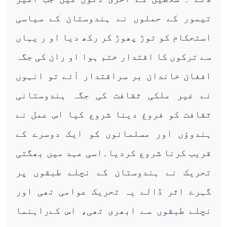
تیمور کے حملوں نے ہندوستان کے سیاسی
استحکام کو توڑ پھوڑ کر رکھ دیا او ر یہاں
سے ترکوں کا اقتدار ختم ہوا او ران کی جگہ
افغان خاندان بر سراقتدار آئے تو انہوں
نے غیر ملکی ثقافت کی جگہ ہندوستانی
ثقافت کو فروغ دینا شروع کیا اس عمل نے
ہندوؤں اور مسلمانوں کو ایک دوسرے کے
قریب کرنا شروع کردیا۔اسی عہد میں بھگتی
تحریک نے ہندوستان کے نچلے طبقوں پر
گہرے اثر ڈالے یہ تحریک عوامی تھی اور
نچلے طبقوں سے ابھری تھی، اس کےراہنما