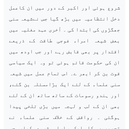
شروع ہوئی اور اکبر کے دور میں ان کاعمل
دخل انتظامیہ میں بڑھ گیا جس نےشیعہ سنی
جھگڑوں کی ابتدا کی ۔ آخری عہد مغلیہ میں
بعض شیعہ امراء فوجی طاقت کے ذریعے
اقتدار پر بھی قابض رہے اور جب اودھ میں
ان کی حکومت قائم ہوئی تو وہ ایک سیاسی
قوت بن کر ابھر ے۔ اس تمام عمل میں شیعہ
سنی علماء کے لئے ایک بڑامسئلہ بن گئے،
اور ہندو رسومات کے ساتھ ساتھ ان کے لئے
بھی ان کے لب و لہجہ میں بڑی تلخی پیدا
ہوگئی ۔ رواقض کے خلاف سنی علماء نے
تحریروں کا ایک سلسلہ شروع کیا، جس