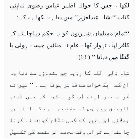
لکھا ، جس کا حوالہ اطہر عباس رضوی نےاپنی
کتاب ‘‘ شاہ عبدلعزیز’’ میں دیا ہے لکھا ہے کہ :
‘‘تمام مسلمان شہریوں کو یہ حکم دیناچاہئے کہ
کافر اپنے تہوار کھلے عام نہ منائیں جیسے ہولی یا
گنگا میں نہانا ’’ ( 13)
شاہ ولی اللہ کا رویہ جو ہندوؤں سے تھا وہ
ان کے ایک خواب سے ظاہر ہوتا ہے ۔ ‘‘ میں نے
خواب میں اپنے آپ کو دیکھا کہ میں قائم
الزماں ہوں جس کا مطلب یہ ہے کہ اللہ جب
بھلائی اور خیر کے کسی نظام کو قائم کرنا
چاہتا ہے تو اس وقت مجھے اس مقصد کی تکمیل