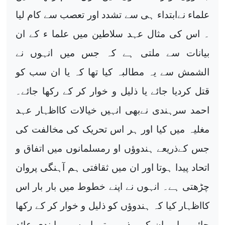
علماء نےابتداء ہی سے تشدد اور تعصب سے کام لیا
۔ اس کی مثال عہد سلاطین میں علما ء کے ان
بیانات سے ملتی ہے کہ جس میں انہوں نے
الشمش سے یہ مطالبہ کیا تھا کہ یا ان سب کو
قتل کردیا جائے یا ذلیل و خوار کر کے رکھا جائے۔
احمد سرہندی نےبھی انہیں خیالات کااظہار عہد
مغلیہ میں کیا اور ہر اس تحریک کی مخالفت کی
جس کےذریعے ہندوؤں او رمسلمانوں میں اتفاق و
اتحاد پیدا ہوتا اور ان میں ثقافتی ہم آہنگی پروان
چڑھتی ہے۔ انہوں نے اپنے خطوط میں بار بار اس
کااظہار کیا کہ ہندوؤں کو ذلیل و خوار کر کے رکھا
جائے ۔ اور ان کے مذہبی تہواروں پر پابندی عائد