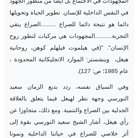
المجهودات في الاجتماع بل أيضا من منظور الجهود
في النفس الداخلية للإنسان. تطوير الحياة وتحويلها
دائما هو نتيجة دائما للصراع ..........الصراع ينقي
التجربة...........المجهودات هي مركبات لتطور روح
الإنسان". "(في هيلموت فيلهلم كوهن، روحانية
هيغل،
وينشستر: الموارد الانجليكانية المحدودة ،
عام 1985؛ ص: 127).
وفي السياق نفسه، ردد بديع الزمان سعيد
النورسي وجهة نظر لهيغل فيما يتعلق بالعلاقة
الجدلية بين الصراع والتنمية. ومع ذلك، متجاوزا عن
رأي هيغل، أشار الشيخ سعيد النورسي بقوة إلى
أثر خلاصي للصراع في حياتنا الداخلية ونمونا