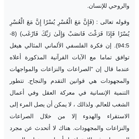
والروحي للإنسان.
وقوله تعالى : (فَإِنَّ مَعَ الْعُسْرِ يُسْرًا إِنَّ مَعَ الْعُسْرِ
يُسْرًا فَإِذَا فَرَغْتَ فَانصَبْ وَإِلَىٰ رَبِّكَ فَارْغَب) (8-
94:5). إن فكرة الفلسفي الألماني المثالي هيغل
توافق تماما مع الآيات القرآنية المذكورة أعلاه
عندما قال إن "الصراعات والنزاعات والمواجهات
والمجهودات هي قوانين التقدم والنجاح. تتطور
التنمية الإنسانية في معركة العقل وفي أعمال
الشغب للعالم. ولذالك ، لا يمكن أن يصل المرء إلى
الاستقراء والهدوء إلا من خلال الصراعات
والنزاعات والمجهودات. هناك لا أتحدث عن مجرد