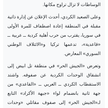
الوساطات لا تزال تراوح مكانها
.
وعلى الصعيد الكردي، أحدث الإعلان عن إدارة ذاتية
مقبلة في المنطقة إعادة اصطفاف للمرة الأولى
في سوريا، يقترب من حرب أهلية كردية ــ عربية ــ
«قاعدية»، تدعمها تركيا و«الائتلاف الوطني
السوري» المعارض
.
وتعرض «الجيش الحر» في منطقة تل ابيض إلى
انشقاق الوحدات الكردية عن صفوفه. واشتد
الاستقطاب الكردي ــ العربي ــ «القاعدي» من
جهة ثانية بانضمام لواء «جبهة الأكراد» التابع
لـ«الجيش الحر» إلى صفوف مقاتلي «وحدات