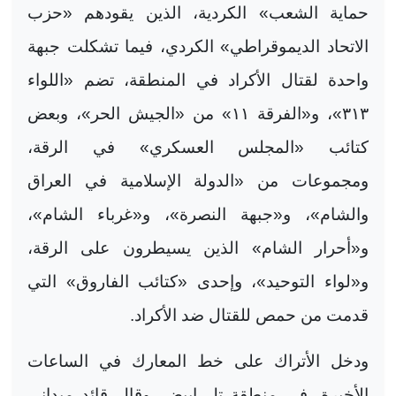
حماية الشعب» الكردية، الذين يقودهم «حزب
الاتحاد الديموقراطي» الكردي، فيما تشكلت جبهة
واحدة لقتال الأكراد في المنطقة، تضم «اللواء
٣١٣»، و«الفرقة ١١» من «الجيش الحر»، وبعض
كتائب «المجلس العسكري» في الرقة،
ومجموعات من «الدولة الإسلامية في العراق
والشام»، و«جبهة النصرة»، و«غرباء الشام»،
و«أحرار الشام» الذين يسيطرون على الرقة،
و«لواء التوحيد»، وإحدى «كتائب الفاروق» التي
قدمت من حمص للقتال ضد الأكراد
.
ودخل الأتراك على خط المعارك في الساعات
الأخيرة، في منطقة تل ابيض. وقال قائد ميداني