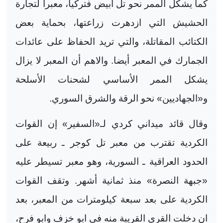
كما يشكل الممر نحو تل ابيض فتركيا، معبرا لتجارة
الحشيش التي ازدهرت زراعتها، بحماية بعض
الكتائب المقاتلة، والتي تريد الحفاظ على عائدات
الجمارك في المعبر أيضا. والاهم أن المعبر لا يزال
يشكل الممر الأساسي لشحنات الأسلحة
و«الجهاديين» نحو الرقة والشرق السوري
.
وقال قائد ميداني كردي لـ«السفير» إن القوات
الكردية تقترب من معبر تل كوجر ـ ربيعة على
الحدود العراقية ـ السورية، وهو معبر تسيطر عليه
«جبهة النصرة» منذ ثمانية أشهر. وتقف القوات
الكردية على بعد سبعة كيلومترات من المعبر، بعد
ان دخلت القرى القريبة منه في ابو خزف وابو فرح،