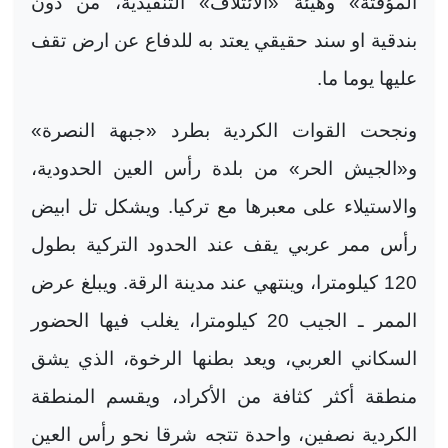
المؤقتة» وهيئة «الائتلاف» التنفيذية، من دون
بندقية او سند حقيقي يعتد به للدفاع عن ارض تقف
عليها يوما ما
.
ونجحت القوات الكردية بطرد «جبهة النصرة»
و«الجيش الحر» من بلدة رأس العين الحدودية،
والاستيلاء على معبرها مع تركيا. ويشكل تل ابيض
رأس ممر عربي يقف عند الحدود التركية بطول
120 كيلومترا، وينتهي عند مدينة الرقة. ويبلغ عرض
الممر ـ الجيب 20 كيلومترا، يغلب فيها الحضور
السكاني العربي، ويعد بطنها الرخوة، الذي يشق
منطقة أكثر كثافة من الأكراد، ويقسم المنطقة
الكردية نصفين، واحدة تتجه شرقا نحو رأس العين