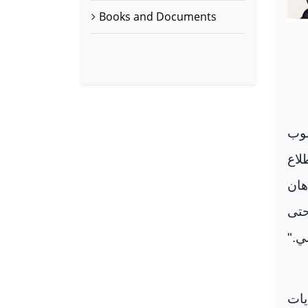
Books and Documents
لوب
لاع
هان
حتى
ي."
لايات