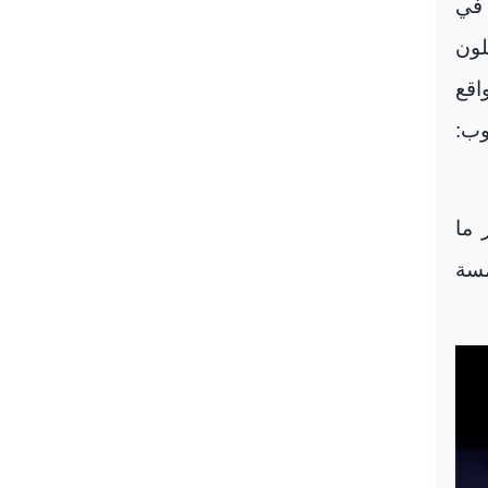
 في
لون
اقع
وب:
 ما
مسة