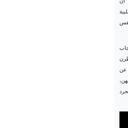
 أن
بية
نفس
جاب
ظرن
 عن
هن،
جرد