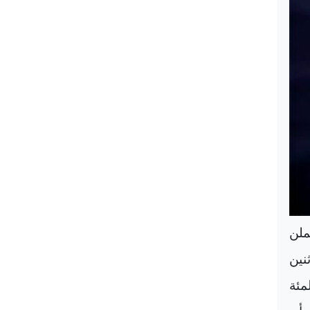
ملن
نين
مئة