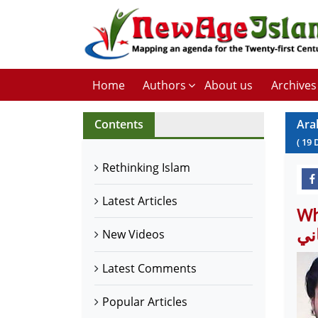
Home
Authors
About us
Archives
Contents
Ara
(
19
Rethinking Islam
Latest Articles
لمون
اني
New Videos
Latest Comments
Popular Articles