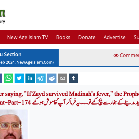
New Age Islam TV
Books
Donate
Advertise
Su
u Section
Comme
Feb
2024
, NewAgeIslam.Com)
er saying, "If Zayd survived Madinah's fever," the Prop
ے فرمایا اگر زید مدینے کے بخار سے بچ گئےتو۔۔۔ یہ فرما کر آپ ؐخاموش ہوگئے