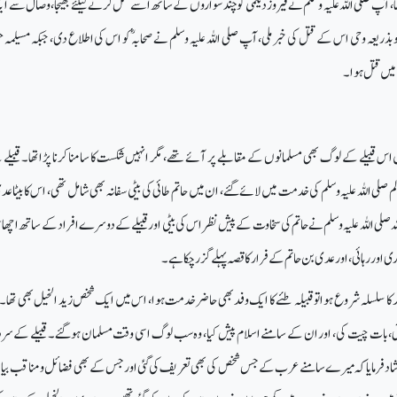
 تھا، آپ صلی اللہ علیہ وسلم نے فیروز دیلمیؓ کو چند سواروں کے ساتھ اسے قتل کرنے کیلئے بھیجا، وصال سے 
و بذریعہ وحی اس کے قتل کی خبر ملی، آپ صلی اللہ علیہ وسلم نے صحابہؓ کو اس کی اطلاع دی، جبکہ مسیلم
میں قتل ہوا۔
 اس قبیلے کے لوگ بھی مسلمانوں کے مقابلے پر آئے تھے، مگر انہیں شکست کا سامنا کرنا پڑاتھا۔ قبیلے 
لم صلی اللہ علیہ وسلم کی خدمت میں لائے گئے، ان میں حاتم طائی کی بیٹی سفانہ بھی شامل تھی، اس کا بیٹا عد
للہ صلی اللہ علیہ وسلم نے حاتم کی سخاوت کے پیش نظر اس کی بیٹی اور قبیلے کے دوسرے افراد کے ساتھ اچھ
تاری اور رہائی، اور عدی بن حاتم کے فرار کا قصہ پہلے گزر چکا ہے۔
مد کا سلسلہ شروع ہوا تو قبیلہ طئے کا ایک وفد بھی حاضر خدمت ہوا، اس میں ایک شخص زید الخیل بھی تھا۔
ی، بات چیت کی، اور ان کے سامنے اسلام پیش کیا، وہ سب لوگ اسی وقت مسلمان ہوگئے۔ قبیلے کے سرد
شاد فرمایا کہ میرے سامنے عرب کے جس شخص کی بھی تعریف کی گئی اور جس کے بھی فضائل و مناقب بیا