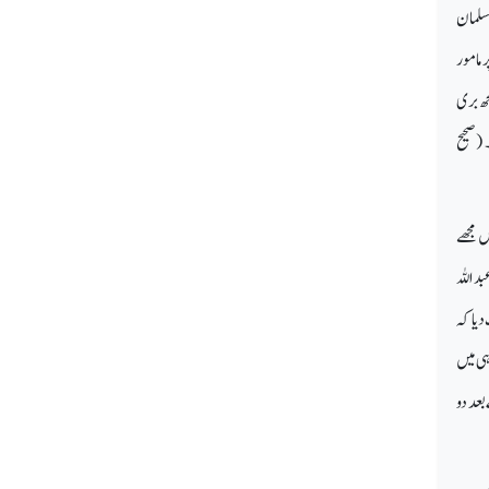
سلمان
 مامور
کچھ بری
 (صحیح
ں مجھے
د اللہ
دیا کہ
ہی میں
بعد دو