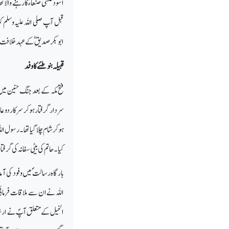
اسود عنسی صنعاء کا رہنے والا
قبل آپ صلی اللہ علیہ وسلم ک
ابوبکر صدیقؓ کے عہد خلافت 
قبیلہ بنو طئے کا وفد
فتح مکہ کے بعد جنگ حنین میں
سردار گرفتار ہوکر سرکار دو عا
ہوکر شام چلا گیا تھا۔ رسول ا
کیا۔ حاتم کی بیٹی سفانہ کی گرف
بارگاہ رسالتؐ میں وفود کی آ
اللہ نے ان سے ملاقات فرمائ
الخیل کے متعلق آپؐ نے ار