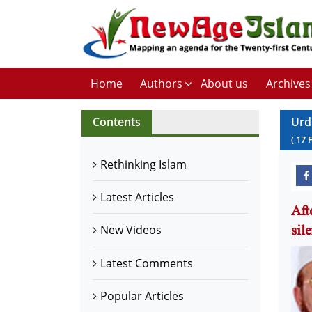
Home
Authors
About us
Archives
Contents
Urd
(
17
Rethinking Islam
Latest Articles
Aft
New Videos
Latest Comments
Popular Articles