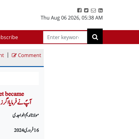
Thu Aug 06 2026
,
05:38 AM
bscribe
|
nt
Comment
het became
silent-Part-174 آپؐ ن
مولانا ندیم الواجدی
16 فروری 2024