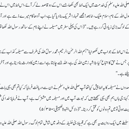
ی اللہ علیہ وسلم کی خدمت میں ایک خط بھی لکھا، جسے اس کے دو قاصد لے کر آئے، اس خط میں اس نے لک
 اللہ کے نام، سلام علیک، اما بعد! مجھے تمہارا شریک بنا دیا گیا ہے، اب آدھا کام میرے ذمے ہے اور آد
وگ بڑی زیادتی کررہے ہیں۔ ‘‘ (اس کی پہلی سطر میں مسیلمہ نے اپنے نام کے ساتھ رسول اللہ لکھا تھا
نے اس خط کے جواب میں لکھوایا: ’’بسم اللہ الرحمٰن الرحیم، محمد رسولؐ اللہ کی طرف سے مسیلمہ کذاب کے نام
جس نے حق کا اتباع کیا، بلاشبہ زمین اللہ کی ہے، اللہ جسے چاہتا ہے اسے زمین کا وارث بنا دیتا ہے اور آ
لئے ہے۔ ‘‘
 نے مسیلمہ کا یہ خط پیش کیا تھا آپ صلی اللہ علیہ وسلم نے ان سے دریافت فرمایا کہ کیا تم بھی یہی بات ک
کہا: جی ہاں ہم بھی یہی سمجھتے ہیں کہ نبوت آپ میں اور مسیلمہ میں مشترک ہے، آپ نے فرمایا: خدا کی ق
وتی تو میں تم دونوں کو قتل کردیتا۔ ‘‘ (دلائل النبوۃ للبیہقی:
۵/۳۵۰)
سلسلے میں ایک روایت یہ بھی ہے کہ قبیلۂ بنی حُنیفہ کے وفد میں شامل تمام لوگ رسول اللہ صلی اللہ علیہ و