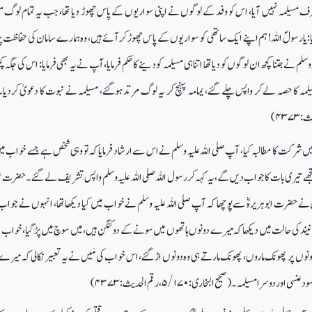
سیلمہ نہیں آیا، اس کو وفد کے لوگوں نے اپنی سواریوں کے پاس چھوڑ دیا تھا، جب یہ تمام لوگ م
یارسولؐ اللہ! ہم اپنے ایک ساتھی کو سواریوں کے پاس چھوڑ کر آئے ہیں، وہ ہمارے سامان کی حفاظت پر
لم نے جتنا کچھ ان لوگوں کو دیا تھا اتنا ہی مسیلمہ کو دینے کا حکم فرمایا، آپ نے یہ بھی فرمایا: اس کی جگہ 
 کا حصہ لے کر واپس چلے گئے، یمامہ پہنچ کر یہ لوگ مرتد ہوگئے، مسیلمہ نے نبوت کا دعویٰ کردیا۔
یث:
۴۳۷۳)
شرکت کا مطالبہ کیا، آپ صلی اللہ علیہ وسلم نے اس سے ارشاد فرمایا کہ تو وہی شخص ہے جسے خواب می
س تجھے تیری بات کا جواب دیں گے، یہ کہہ کر رسول اللہ صلی اللہ علیہ وسلم واپس تشریف لے گئے۔ حضرت عب
 نے حضرت ابوہریرہؓ سے پوچھا کہ آپ صلی اللہ علیہ وسلم نے خواب میں کیا دیکھا تھا، انہوں نے جواب 
نے نیند کی حالت میں دیکھا کہ میرے دونوں ہاتھوں میں سونے کے دو کنگن ہیں، میں سوچ میں پڑ گیا، خواب 
دونوں پر پھونک ماروں، پھونک مارتے ہی وہ دونوں اڑ گئے، اس خواب کی مَیں نے یہ تعبیر نکالی کہ میرے 
 عنسی اور دوسرا مسیلمہ۔ (صحیح البخاری:
۵/۱۷۰
، رقم الحدیث:
۴۳۷۳)