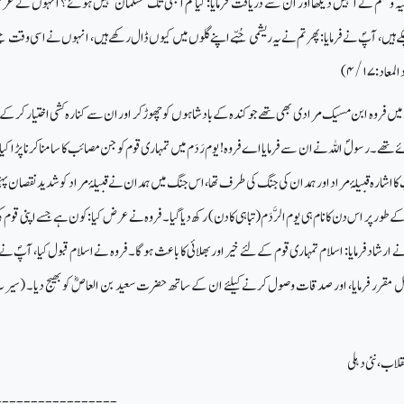
یہ وسلم نے انہیں دیکھااور ان سے دریافت فرمایا: کیا تم ابھی تک مسلمان نہیں ہوئے؟ انہوں نے عر
ے ہیں، آپؐ نے فرمایا: پھر تم نے یہ ریشمی جُبّے اپنے گلوں میں کیوں ڈال رکھے ہیں، انہوں نے اسی وقت جبّ
المعاد:
۴/۱۷)
 میں فروہ ابن مسیک مرادی بھی تھے جو کندہ کے بادشاہوں کو چھوڑ کر اور ان سے کنارہ کشی اختیار کرکے
ھے۔ رسولؐ اللہ نے ان سے فرمایا اے فروہ! یوم رَدَم میں تمہاری قوم کو جن مصائب کا سامنا کرنا پڑا کیا
ا اشارہ قبیلۂ مراد اور ہمدان کی جنگ کی طرف تھا، اس جنگ میں ہمدان نے قبیلۂ مراد کو شدید نقصان پہنچای
ے طور پر اس دن کا نام ہی یوم الرَّدَم (تباہی کا دن) رکھ دیا گیا۔ فروہ نے عرض کیا: کون ہے جسے اپنی قوم کی
نے ارشاد فرمایا: اسلام تمہاری قوم کے لئے خیر اور بھلائی کا باعث ہوگا۔ فروہ نے اسلام قبول کیا، آپؐ نے
ا عامل مقرر فرمایا، اور صدقات وصول کرنے کیلئے ان کے ساتھ حضرت سعید بن العاصؓ کو بھیج دیا۔ (سی
-----------------