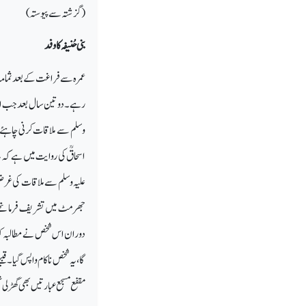
(گزشتہ سے پیوستہ)
بنی حُنیفہ کا وفد
عمرہ سے فراغت کے بعد ثمامہ 
رہے۔ دو تین سال بعد جب اسلام
وسلم سے ملاقات کرنی چاہئے، 
اسحاقؒ کی روایت میں ہے کہ ی
علیہ وسلم سے ملاقات کی غرض 
جھرمٹ میں تشریف فرما تھے،
دوران اس شخص نے مطالبہ کیا 
گا، یہ شخص ناکام واپس گیا۔ ق
مقفع مسجع عبارتیں بھی گھڑ لی ت