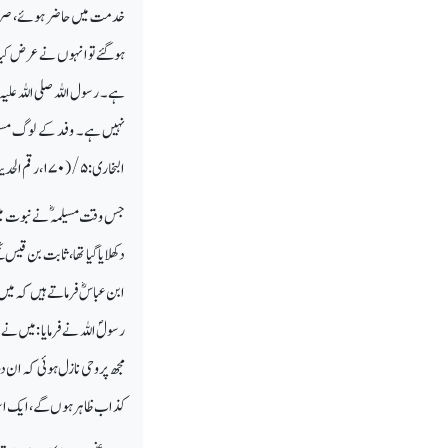
خدمت میں حاضر ہوئے، صرف م
ہوگئے تو انہوں نے عرض کیا: 
ہے۔ رسول اللہ صلی اللہ علیہ وس
نہیں ہے۔ وفد کے لوگ مسیلمہ
البخاری:
۵/(۱۷۰
، رقم الحد
جس وقت مسیلمہؓ نے نبوت میں 
دکھلایا گیا تھا، ثابت بن قی
ابن عباسؓ فرماتے ہیں کہ میں
رسولؐ اللہ نے فرمایا : میں 
مجھ پر وحی نازل ہوئی کہ ان 
کذاب ظاہر ہوں گے، ایک اسو د