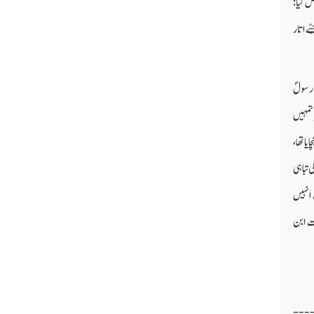
ض کیا:
ے اتار
 رسولؐ
 تمہیں
ا تھا،
 تباہی
 انہیں
رت ابن
---