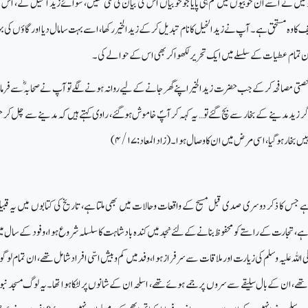
میں نے اسے ان خوبیوں میں کم ہی پایا جو خوبیاں اس کی بیان کی گئی تھیں، سوائے زید الخیل کے، اس ک
 کا وہ مستحق ہے۔ آپ نے زید الخیل کا نام تبدیل کرکے زید الخیر رکھا، اسے بہت سا مال دیا اور گاؤں کی 
 ان تمام عطیات کے سلسلے میں ایک تحریر لکھوا کر بھی اس کے حوالے کی۔
صتی مصافحہ کرکے جب حضرت زید الخیر اپنے گھر جانے کے لیے روانہ ہونے لگے تو آپ نے صحابہؓ سے فرمایا 
یْنَۃِ فَاِنَّہٗ۔ اگر زید مدینے کے بخار سے بچ گئے تو… یہ کہہ کر آپؐ خاموش ہوگئے، راوی کہتے ہیں کہ مدینے سے چل 
نہیں بخار ہوگیا، اسی مرض میں ان کا وصال ہوا۔ (زاد المعاد:
۴/۱۷)
 جس کا ذکر دوسری صدی قبل مسیح کے واقعات وحالات میں بھی ملتا ہے، تاریخ کی کتابوں میں یہ قبیل
 ہے، تجارت کے راستے کو محفوظ بنانے کے لئے نجد میں کندہ بادشاہت کا سلسلہ شروع ہوا، وفود کے سال 
لی اللہ علیہ وسلم کی زیارت اور ملاقات سے سرفراز ہوا، وفد میں کم وبیش اسّی افرادشامل تھے، ان تمام لو
ھے، ان کے بال سلیقے سے سروں پر جمے ہوئے تھے، اسلحہ ان کے شانوں پر لٹکا ہوا تھا۔ یہ لوگ مسجد نبو