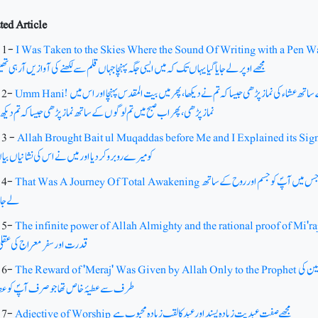
ted Article
: 1-
I Was Taken to the Skies Where the Sound Of Writing with a Pen 
مجھے اوپر لے جایا گیا یہاں تک کہ میں ایسی جگہ پہنچا جہاں قلم سے لکھنے کی آوازیں آرہی تھ
ساتھ عشاء کی نماز پڑھی جیسا کہ تم نے دیکھا، پھرمیں بیت المقدس پہنچا اور اس میں
Umm Hani!
: 2-
نماز پڑھی، پھر اب صبح میں تم لوگوں کے ساتھ نماز پڑھی جیسا کہ تم دیکھ 
 3 -
Allah Brought Bait ul Muqaddas before Me and I Explained its Sig
کو میرے روبرو کردیااور میں نے اس کی نشانیاں بی
، جس میں آپؐ کو جسم اور روح کے ساتھ
That Was A Journey Of Total Awakening
: 4-
لے جایا 
: 5-
The infinite power of Allah Almighty and the rational proof of Mi'ra
قدرت اور سفر معراج کی عقل
مین کی
The Reward of 'Meraj' Was Given by Allah Only to the Prophet
: 6-
طرف سے عطیۂ خاص تھا جو صرف آپؐ کو عطا ک
مجھے صفت ِ عبدیت زیادہ پسند اور عبد کا لقب زیادہ محبوب ہے
Adjective of Worship
: 7-