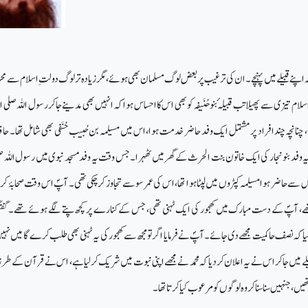
اپنے قبیلے میں پہنچے۔ ان کی ترغیب پر بعض لوگ مسلمان بھی ہوئے، مگر زیادہ تر لوگ دولت ِ اسلام سے مح
 تیزی سے پھیلا تب قبیلہ ٔ بنوحُنَیفہ کو بھی اس کا احساس ہوا کہ انہیں بھی مدینے جاکر رسول اللہ صلی الل
چنانچہ چند افراد پر مشتمل ایک وفد حاضر خدمت ہوا، اس میں مسیلمہ بن حُبیب حُنَفی بھی شامل تھا۔ حا
ہ وفد بنو نجار کی ایک خاتون بنت الحرث کے گھر میں ٹھہرا۔ جس وقت یہ وفد مسجد نبوی میں رسول اللہ صل
سے حاضر ہوا مسیلمہ کپڑوں میں لپٹاہوا تھا، اس کی عمر سو سے تجاوز کرچکی تھی۔ آپؐ اس وقت صحابۂ کر
 آپؐ کے دست مبارک میں کھجور کی ایک ٹہنی تھی، جس کے کنارے پر کچھ پتے لگے ہوئے تھے۔ گفت
کہ نصف حاکمیت مجھے دی جائے۔ آپؐ نے فرمایا اگر تو مجھ سے کھجور کی یہ ٹہنی بھی طلب کرے گا میں نہ
بیلے میں جاکر اس نے یہ اعلان کردیا کہ محمد نے مجھے اپنی نبوت میں شریک کرلیا ہے، اس نے قرآن کے طرز 
ھیں، جنہیں سنا سنا کر وہ لوگوں کو مرعوب کیا کرتا تھا۔