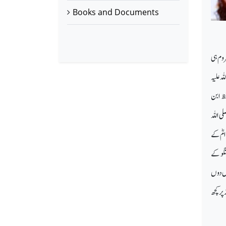
Books and Documents
روم ہی
ہ علیہ
فظ ابن
ی اللہ
امؓ کے
گو کے
یں دوں
پر کچھ