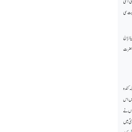
ی اتنی
بہت سی
: إِنْ
کر حضرت
ہ کندہ
میں اس
گوں نے
یؐ میں