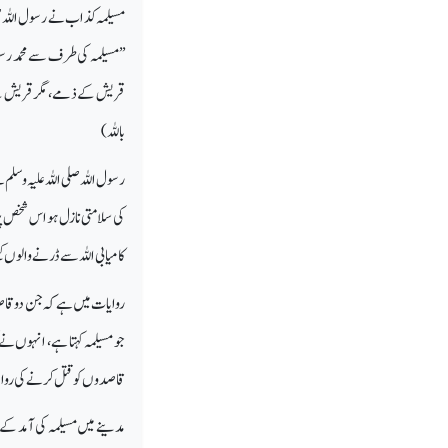
مسیلمہ کذاب نے رسول اللہ صل
’’مسیلمہ کی طرف سے محمد رسول
قریش کے ذمے، مگر قریش کے ل
باللہ)
رسول اللہ صلی اللہ علیہ وسلم 
کی سلامتی نازل ہو اس شخص پر 
کامیابی اللہ سے ڈرنے والوں کی
روایات میں ہے کہ جن دو قاصدوں
جو مسیلمہ کہتا ہے، انہوں نے 
قاصدوں کو قتل کرنے کی روایت ہ
مدینے میں مسیلمہ کی آمد کے 