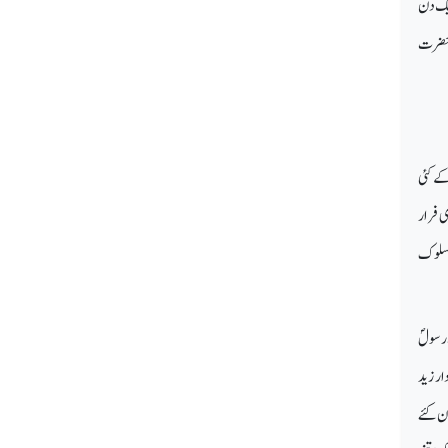
ایک دن
ہ حضرت
کے کئی
ی فرار
ا سلوک
 رسولؐ
ار زید
ن کئے