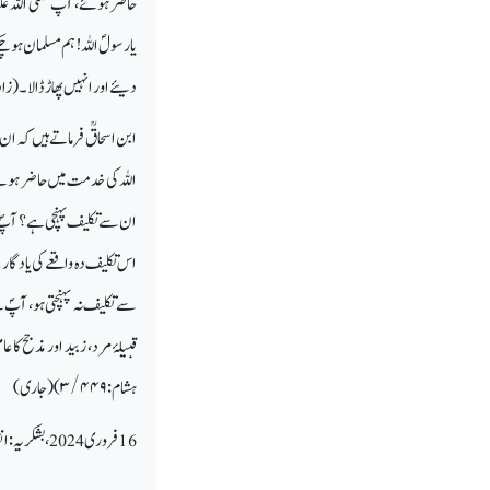
حاضر ہوئے، آپ صلی اللہ عل
یارسولؐ اللہ! ہم مسلمان ہوچک
دیئے اور انہیں پھاڑ ڈالا۔ (زاد 
ابن اسحاقؒ فرماتے ہیں کہ ان
اللہ کی خدمت میں حاضر ہوئے ت
ان سے تکلیف پہنچی ہے؟ آپؐ ک
اس تکلیف دہ واقعے کی یادگار ک
سے تکلیف نہ پہنچتی ہو، آپؐ 
قبیلۂ مرد، زبید اور مذجح ک
ہشام:
۳/۴۴۹)(جاری)
16 فروری 2024، بشکریہ: انقلاب، نئی دہلی