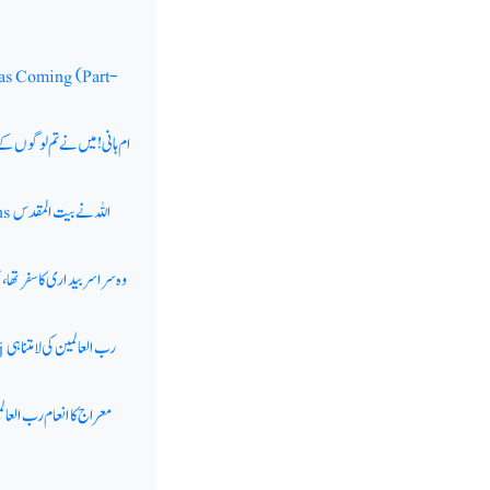
Was Coming (Part-
ام ہانی! میں نے تم لوگوں کے 
اللہ نے بیت المقدس
ns
وہ سراسر بیداری کا سفر تھا
رب العالمین کی لامتناہی
j
معراج کا انعام رب العال