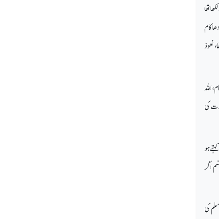
ھا تھا
ھا کام
، نعوذ
، اللہ
خرت کی
ہتے ہو
سم اگر
سلم کی