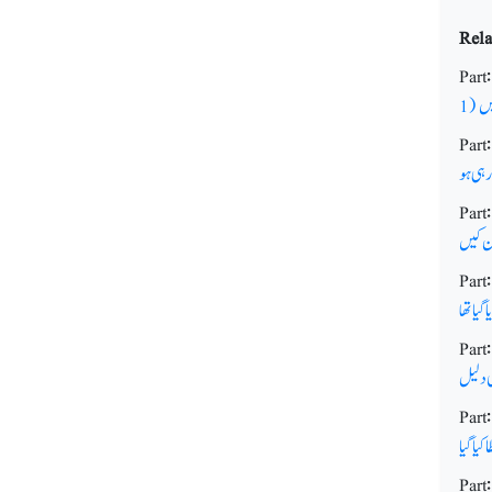
Rela
Part
یں
1)
Part
رہی ہو
Part:
ان کیں
Part
گیا تھا
Part
ی دلیل
Part
یا گیا
Part