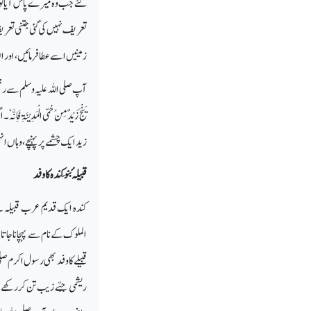
گئے جب وہ میرے پاس آیا تو 
تعریف نہیں کی گئی جتنی تعریف
زمینیں اسے عطا فرمائیں، اور
آپ صلی اللہ علیہ وسلم سے رخ
یَنْجَ زَیْدٌ مِنْ حُمّی الْمَدِ
زید ایک چشمے پر پہنچے، وہاں ا
قبیلہ ٔ بنو کِندہ کا وفد
کندہ ایک قدیم عرب قبیلہ ہے
الملوک کے نام سے پہچاناجاتا
قبیلے کا وفد بھی رسول اکرم ص
ریشمی جبّے زیب تن کر رکھے ت