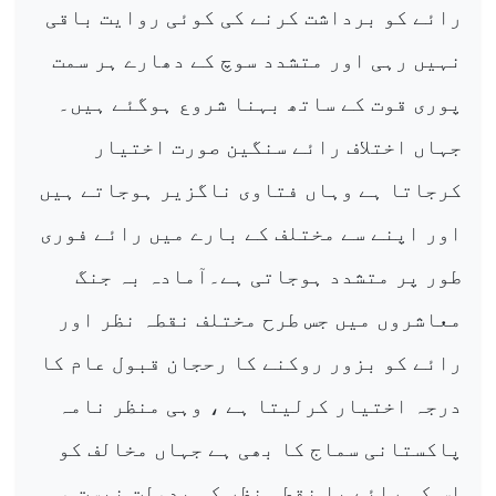
رائے کو برداشت کرنے کی کوئی روایت باقی
نہیں رہی اور متشدد سوچ کے دھارے ہر سمت
پوری قوت کے ساتھ بہنا شروع ہوگئے ہیں۔
جہاں اختلاف رائے سنگین صورت اختیار
کرجاتا ہے وہاں فتاوی ناگزیر ہوجاتے ہیں
اور اپنے سے مختلف کے بارے میں رائے فوری
طور پر متشدد ہوجاتی ہے۔آمادہ بہ جنگ
معاشروں میں جس طرح مختلف نقطہ نظر اور
رائے کو بزور روکنے کا رحجان قبول عام کا
درجہ اختیار کرلیتا ہے ، وہی منظر نامہ
پاکستانی سماج کا بھی ہے جہاں مخالف کو
اس کی رائے یا نقطہ نظر کی بدولت نیست و