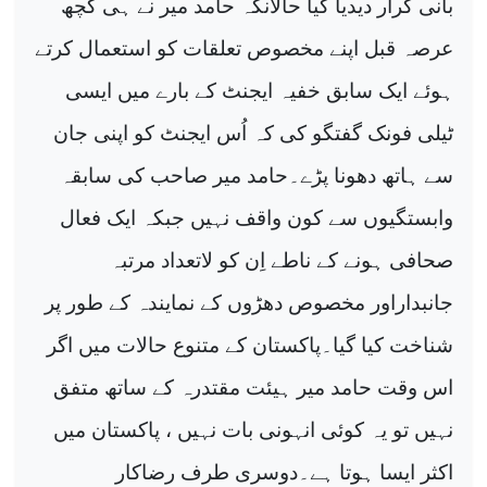
بانی کرار دیدیا گیا حالانکہ حامد میر نے ہی کچھ
عرصہ قبل اپنے مخصوص تعلقات کو استعمال کرتے
ہوئے ایک سابق خفیہ ایجنٹ کے بارے میں ایسی
ٹیلی فونک گفتگو کی کہ اُس ایجنٹ کو اپنی جان
سے ہاتھ دھونا پڑے۔حامد میر صاحب کی سابقہ
وابستگیوں سے کون واقف نہیں جبکہ ایک فعال
صحافی ہونے کے ناطے اِن کو لاتعداد مرتبہ
جانبداراور مخصوص دھڑوں کے نمایندہ کے طور پر
شناخت کیا گیا۔پاکستان کے متنوع حالات میں اگر
اس وقت حامد میر ہیئت مقتدرہ کے ساتھ متفق
نہیں تو یہ کوئی انہونی بات نہیں ، پاکستان میں
اکثر ایسا ہوتا ہے۔دوسری طرف رضاکار