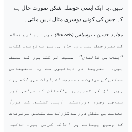
نہیں۔یہ ایک ایسی حوصلہ شکن صورت حال ہے
کہ جس کی کوئی دوسری مثال نہیں ملتی۔
مجاہد حسین ، برسیلس (
Brussels
) میں نیو ایج اسلام
کے بیرو چیف ہیں ۔ وہ حال ہی میں شائع شدہ کتاب
‘‘پنجابی طالبان’’
سمیت نو کتابوں کے مصنف
ہیں۔
تقریبا دو دہائیوں سے وہ تحقیقاتی
صحافی کی حیثیت سے معروف اخبارات میں لکھ رہے
ہیں۔ ان کی تحریریں پاکستان کے سیاسی اور
سماجی وجود اوراسکے
اپنی تشکیل کے فوراً
بعدسے ہی مشکل دور سے گزرنے سے متعلق موضوعات
کا وسیع پیمانے پر احاطہ کرتی ہیں۔ حالیہ