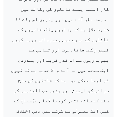
کار انتہا پسند قاتلوں کی وکالت میں
مصروف نظر آتے ہیں اور اِنہیں اس بات کا
شدید ملال ہے کہ ہزاروں پاکستانیوں کے
قاتلوں کے بارے میں ہمدردانہ رویہ کیوں
نہیں رکھاجاتا۔موت اور تباہی کے
بیوپاریوں سے اس قدر قربت اور ہمدردی
ایک سمجھ میں نہ آنے والا جذبہ ہے کہ کیوں
کر ایسا ممکن ہوا ہے کہ قاتلوں کی مدح
سرائی کو ایمان اور جذبہ حب المذہبی کی
سند کے ساتھ نتھی کردیا گیا ہے؟سماج کے
کسی ایک معمولی سے گوشے میں بھی اختلاف