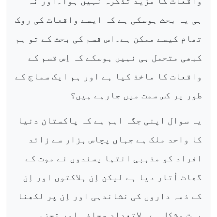
واقعات کا مزید تذکرہ نہیں ہوا۔اور نہ
ہی یہ بحث ہوسکی ہے کہ ایسے واقعات کی روک
تھام کیسے ممکن ہے۔اس قسم کی بحث کے تو ہم
کبھی متحمل ہی نہیں ہوسکے کہ اِس قسم کے
واقعات کا ماخذ کیا ہے اور ہم ایک سماج کے
طور پر کس سمت میں جارہے ہیں؟
یہ سوال اپنی جگہ اہم ہے کہ پاکستان دنیا
کا واحد ملک ہے جہاں پچاس ہزار سے زائد
افراد کو مذہبی انتہا پسندوں نے موت کے
گھاٹ اُتار دیا ہے لیکن اِن ہلاکتوں اور اِن
کے ذمہ داروں کی نشاندہی اور اِن پر لکھنا
بہت مشکل ہے ۔لاتعداد صحافی اور تجزیہ