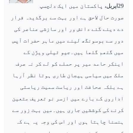
29
اپریل،
پاکستان میں ایک دلچسپ
صورت حال لاحق ہے اور بہت سے برگذیدہ قرار
دے دیئے گئے دانش ور اور سازشی عناصر کی
دور سے بوسونگھ لینے میں ماہر حضرات آپس
میں گتھم گتھا ہیں۔جیو ٹیلی ویژن کے
اینکر حامد میر پر حملے کو لے کر نہ صرف
ملک میں سیاسی ہیجان طاری ہوتا نظر آرہا
ہے بلکہ صحافت اور ریاست سمیت ریاستی
اداروں کے بارے میں ازسر نو تعریف متعین
کرنے کی کوششیں جاری ہیں۔میں بہت زور سے
ہنسنا چاہتا ہوں اور اس کی وجہ یہ ہے کہ