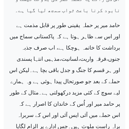
نابود کرنا باعث ثواب سمجھ لیا گیا ہے۔
حامد میر پر حملہ یقینی طور پر قابل مذمت ہے
اور اس سے ظاہر ہوتا ہے کہ پاکستانی سماج میں
برداشت کا خاتمہ ہوچکا ہے، اب صرف جذبہ
جنوں،فرقہ واریت،لسانیت،مذہبی انتہا پسندی
اور ہر قسم کا جنگ و جدل باقی بچا ہے۔لیکن اس
حملے کے بعد جو صورتحال پیدا ہوئی ہے وہ ہمارے
لیے سوچ کے کئی مزید درکھولتی ہے۔مثال کے طور
پر حامد میر اور اُس کے خاندان کا اصرار ہے کہ
اس حملے میں آئی ایس آئی اور اس کے سربراہ
براہ راست ملوث ہیں۔جس ادارے پر الزام لگایا