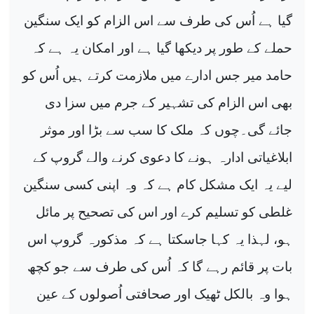
گیا ہے اُس کی طرف سے اس الزام کو ایک سنگین
حملے کے طور پر دیکھا گیا ہے اور امکان یہ ہے کہ
حامد میر جس ادارے میں ملازمت کرتے ہیں اُس کو
بھی اس الزام کی تشہیر کے جرم میں سزا دی
جائے گی۔چوں کہ ملک کا سب سے بڑا اور موثر
ابلاغیاتی ادارہ ہونے کا دعوی کرنے والے گروپ کے
لیے یہ ایک مشکل کام ہے کہ وہ اپنی کسی سنگین
غلطی کو تسلیم کرے اور اس کی تصحیح پر مائل
ہو، لہذا یہ کہا جاسکتا ہے کہ مذکورہ گروپ اس
بات پر قائم رہے گا کہ اُس کی طرف سے جو کچھ
ہوا وہ بالکل ٹھیک اور صحافتی اُصولوں کے عین