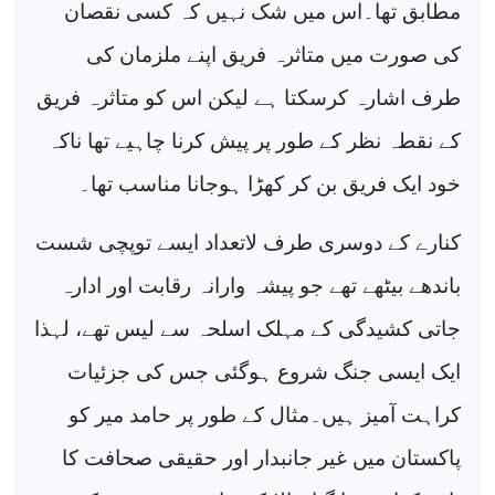
مطابق تھا۔اس میں شک نہیں کہ کسی نقصان
کی صورت میں متاثرہ فریق اپنے ملزمان کی
طرف اشارہ کرسکتا ہے لیکن اس کو متاثرہ فریق
کے نقطہ نظر کے طور پر پیش کرنا چاہیے تھا ناکہ
خود ایک فریق بن کر کھڑا ہوجانا مناسب تھا۔
کنارے کے دوسری طرف لاتعداد ایسے توپچی شست
باندھے بیٹھے تھے جو پیشہ وارانہ رقابت اور ادارہ
جاتی کشیدگی کے مہلک اسلحہ سے لیس تھے، لہذا
ایک ایسی جنگ شروع ہوگئی جس کی جزئیات
کراہت آمیز ہیں۔مثال کے طور پر حامد میر کو
پاکستان میں غیر جانبدار اور حقیقی صحافت کا