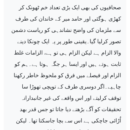
صحافیوں کی بھی ایک بڑی تعداد خم ٹھونک کر
کھڑی ہوگئی اور حامد میر کے خاندان کی طرف
سے ملزمان کی واضح نشاندہی کو ریاست دشمن
تصور کرلیا گیا۔یقینی طور پر یہ ایک چونکا دینے
والا الزام ہے لیکن الزام ہی تو ہے، الزامات غلط
ثابت ہوتے ہیں اور ایسا ہر جگہ ہوتا ہے۔ہم کو
الزام اور فیصلے میں فرق کو ملحوظ خاطر رکھنا
چاہیے۔اگر دوسری طرف کے توپچی تھوڑا سا
توقف کرلیتے اور اس واقعے کی غیر جانبدارانہ
تحقیقات کو آگے بڑھنے دیا جاتا تو جس قدر بھد
اُڑائی جاچکی ہے اس سے بچا جاسکتا تھا۔ لیکن