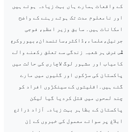
کے واقعات ہمارے ہاں بہت زیادہ ہوئے ہیں
اور نامعلوم مدت تک ہوتے رہنے کے واضح
امکانات ہیں۔ سابق وزیر اعظم، فوجی
جرنیل،علماء،ڈاکٹر،سائنسدان،بیوروکری
ٹس غرض ہر شعبہ زندگی سے تعلق رکھنے والے
کامیاب اور مشہور لوگ لاچاری کی حالت میں
پاکستان کی سڑکوں اور گلیوں میں مارے
گئے ہیں۔اقلیتوں کے سینکڑوں افراد کو
چند لمحوں میں قتل کردیا گیا لیکن
پاکستان کے بظاہر بہت زیادہ آزاد ذرائع
ابلاغ پر سوائے معمول کی خبروں کے اِن