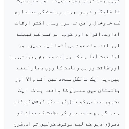
کہیں بھی کوئی بھی سنجیدہ اور معروضیت
کا طلبگار نہیں۔جہاں ریاست کی عملداری
کے خدوخال واضح نہ ہوں وہاں اکثر اوقات
ادارے،افراد اور گروہ ہر قسم کے فیصلے
اور اقدامات خود ہی اُٹھا لیتے ہیں اور
ایک وقت آتا ہے کہ ریاست معدوم ہوجاتی ہے
اور طاقت ور ہی ریاست کا روپ دھار لیتے
ہیں۔یہ ایک بالکل سمجھ میں آنے والا اور
پاکستان میں معمول کا واقعہ ہے کہ ایک
مشہور صحافی کو قتل کرنے کی کوشش کی گئی
ہے۔اگر ہم حامد میر کی عظمت کے بیان کو
تھوڑی دیر کے لیے موقوف کرلیں تو اس طرح