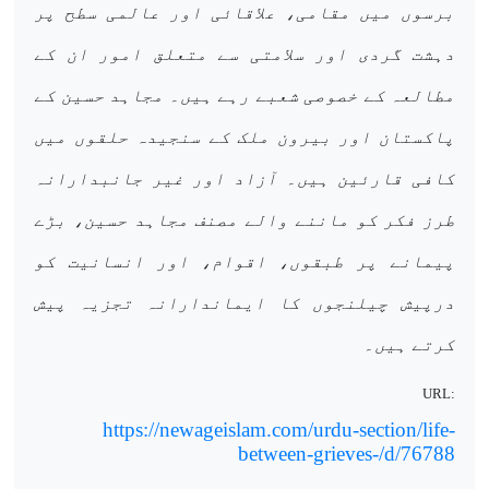
برسوں میں مقامی، علاقائی اور عالمی سطح پر
دہشت گردی اور سلامتی سے متعلق امور ان کے
مطالعہ کے خصوصی شعبے رہے ہیں۔ مجاہد حسین کے
پاکستان اور بیرون ملک کے سنجیدہ حلقوں میں
کافی قارئین ہیں۔ آزاد اور غیر جانبدارانہ
طرز فکر کو ماننے والے مصنف مجاہد حسین، بڑے
پیمانے پر طبقوں، اقوام، اور انسانیت کو
درپیش چیلنجوں کا ایماندارانہ تجزیہ پیش
کرتے ہیں۔
URL:
https://newageislam.com/urdu-section/life-
between-grieves-/d/76788