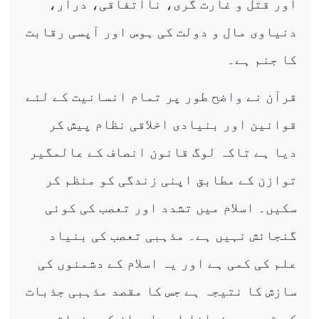
اور قتل و غارت گری، نااتفاقی، درار،
دنیاوی مال و دولت کی ہوس اور آپسی رقابت
کا جنم ہے۔
قرآن نے واضح طور پر تمام انسانیت کے لئے
قوانین اور بنیادی اخلاقی نظام پیش کر
دیا ہے تاکہ لوگ قانون انصاف کے عالمگیر
توازن کے مطابق اپنی زندگی کو منظم کر
سکیں۔ اسلام میں تشدد اور تعصب کی کوئی
گنجائش نہیں ہے۔ مذہبی تعصب کی بنیاد
علم کی کمی ہے اور یہ اسلام کے دشمنوں کی
سازش کا نتیجہ ہے جس کا مقصد مذہبی جذبات
کو ٹھیس پہنچانا اور ایمان کے جذباتی