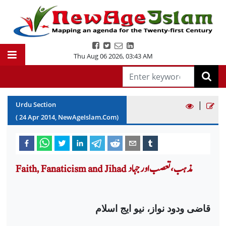
Thu Aug 06 2026
,
03:43 AM
|
Urdu Section
(
24
Apr
2014
, NewAgeIslam.Com)
Faith, Fanaticism and Jihad مذہب، تعصب اور جہاد
قاضی ودود نواز، نیو ایج اسلام