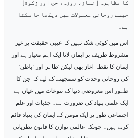
کا مظاہرہ [ نماز، روزہ، حج اور زکوة]
جیسے روحانی معمولات میں دیکھا جا سکتا
ہے۔
اس میں کوئی شک نہیں کہ غیبی حقیقت پر غیر
مشروط طریقے پر ایمان لانا ایک اہم معیار ہے اور
ایمان کا نقطہ اغاز بھی لیکن 'ظاہر' اور ‘باطن’
کی روحانی وحدت کو سمجھنے کے لیے کہ جن کا
ظہور اس معروضی دنیا کے تنوعات میں عیاں ہے
ایک علمی بنیاد کی ضرورت ہے۔ جذبات اور علم
اجتماعی طور پر ایک مومن کے ایمان کی بنیاد قائم
کرتے ہیں۔ چونکہ عالمی توازن کا قانون نظریاتی