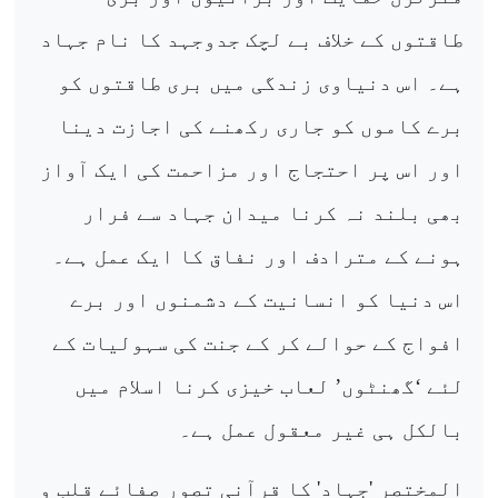
طاقتوں کے خلاف بے لچک جدوجہد کا نام جہاد
ہے۔ اس دنیاوی زندگی میں بری طاقتوں کو
برے کاموں کو جاری رکھنے کی اجازت دینا
اور اس پر احتجاج اور مزاحمت کی ایک آواز
بھی بلند نہ کرنا میدان جہاد سے فرار
ہونے کے مترادف اور نفاق کا ایک عمل ہے۔
اس دنیا کو انسانیت کے دشمنوں اور برے
افواج کے حوالے کر کے جنت کی سہولیات کے
لئے ‘گھنٹوں’ لعاب خیزی کرنا اسلام میں
بالکل ہی غیر معقول عمل ہے۔
المختصر 'جہاد' کا قرآنی تصور صفائے قلب و