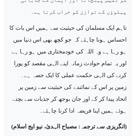
پہلوؤں کے توازن کو خراب کرنا ہے۔
تاہم ایک مسلمان کی حیثیت سے ہمیں اس بات کا
احساس ہونا چاہئے کہ جو کچھ بھی اس دنیا میں
ہو رہا ہے وہ اللہ کی خودمختاری میں ہو رہا ہے
اور یہ تمام حوادث زمانہ اپنے الہی مقصد کو پورا
کرنے کی الہی حکمت عملی کا ایک حصہ ہے۔
زمین پر اس کے نمائندے کی حیثیت سے زمین پر
اتحاد پیدا کر کے اور جان بوجھ کر جذبات سے بچتے
ہوئے ہمیں اپنا فریضہ ادا کرنا چاہئے۔
(انگریزی سے ترجمہ: مصباح الہدیٰ، نیو ایج اسلام)