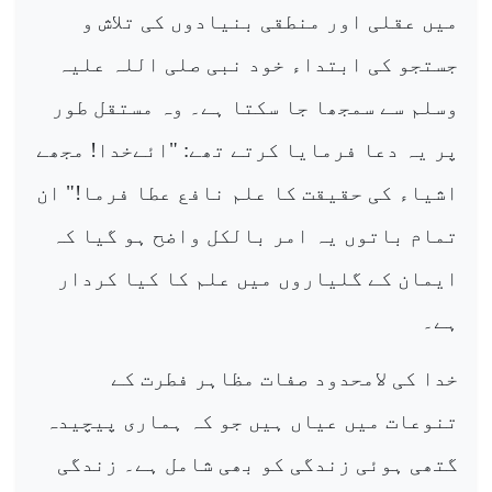
میں عقلی اور منطقی بنیادوں کی تلاش و
جستجو کی ابتداء خود نبی صلی اللہ علیہ
وسلم سے سمجھا جا سکتا ہے۔ وہ مستقل طور
پر یہ دعا فرمایا کرتے تھے: "ائےخدا! مجھے
اشیاء کی حقیقت کا علم نافع عطا فرما!" ان
تمام باتوں یہ امر بالکل واضح ہو گیا کہ
ایمان کے گلیاروں میں علم کا کیا کردار
ہے۔
خدا کی لامحدود صفات مظاہر فطرت کے
تنوعات میں عیاں ہیں جو کہ ہماری پیچیدہ
گتھی ہوئی زندگی کو بھی شامل ہے۔ زندگی