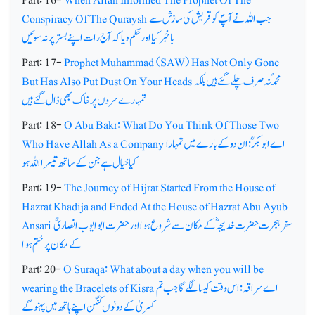
جب اللہ نے آپؐ کو قریش کی سازش سے
Conspiracy Of The Quraysh
باخبرکیا اور حکم دیا کہ آج رات اپنے بستر پر نہ سوئیں
Part: 17-
Prophet Muhammad (SAW) Has Not Only Gone
محمدؐنہ صرف چلے گئے ہیں بلکہ
But Has Also Put Dust On Your Heads
تمہارے سروں پر خاک بھی ڈال گئے ہیں
Part: 18-
O Abu Bakr: What Do You Think Of Those Two
اے ابوبکرؓ: ان دو کے بارے میں تمہارا
Who Have Allah As a Company
کیا خیال ہے جن کے ساتھ تیسرا اللہ ہو
Part: 19-
The Journey of Hijrat Started From the House of
Hazrat Khadija and Ended At the House of Hazrat Abu Ayub
سفر ِ ہجرت حضرت خدیجہ ؓکے مکان سے شروع ہوا اور حضرت ابوایوب انصاریؓ
Ansari
کے مکان پر ختم ہوا
Part: 20-
O Suraqa: What about a day when you will be
اے سراقہ: اس وقت کیسا لگے گا جب تم
wearing the Bracelets of Kisra
کسریٰ کے دونوں کنگن اپنے ہاتھ میں پہنو گے