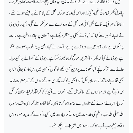
تمہیں گائے کا شکار کرتے ہوئے ملے گا۔ خالد بن ولید وہاں پہنچے، رات کا وقت تھا، ہر طرف
چاندنی بکھری ہوئی تھی، اُکَیْدَرْ اور اس کی بیوی دونوں محل کے بالا خانے پر بیٹھے ہوئے تھے،
اتفاقاً اُدھر ایک گائے نکل آئی اور محل کے دروازے سے سر ٹکرانے لگی، اکیدر کی بیوی
نے اپنے شوہر سے کہا کہ کیا تونے کبھی یہ منظر دیکھا ہے، آسمان پر چاند روشن ہے، رات
پرسکون ہے، اور شکار تیرے دروازے پر ہے، اکیدر نے کہا واقعی یہ بڑا خوب صورت منظر
ہے، بیوی نے کہا کہ پھر ایسا بہترین موقع کون چھوڑ سکتا ہے۔ بیوی کے اُکسانے پر اکیدر بالا
خانے سے اتر کر نیچے آیا، گھوڑے پر زین کسی، کچھ لوگوں کو جن میں اس کا سگا بھائی حسّان
بھی تھا اپنے ساتھ لیا اور باہر نکل گیا، ابھی یہ لوگ کچھ ہی دور گئے ہوں گے کہ حضرت خالد
بن ولیدؓ اپنے شہ سواروں کے ساتھ مل گئے، انہوں نے اُکَیْدَرْ کو گرفتار کرلیا، حسّان کو قتل
کردیا، اس نے سونے کے تاروں سے بنا ہوا جو کرتا پہن رکھا تھا وہ اتار کر اسی وقت رسول
اللہ صلی اللہ علیہ وسلم کی خدمت میں روانہ کردیا، بعد میں اکیدر کو لے کر مدینہ منورہ اس
وقت پہنچے جب آپ تبوک سے واپس تشریف لا چکے تھے۔