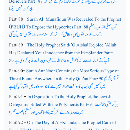
میں نے جویریہؓ سے زیادہ کسی عورت کو اپنی قوم کے حق میں
Believers Part- 87
بابرکت نہیں دیکھا
Part: 88 -
Surah Al-Munafiqun Was Revealed To the Prophet
آپ صلی اللہ علیہ وسلم
(PBUH) To Expose the Hypocrites Part-88
کے سامنے منافقوں کا پردہ فاش کرنے کے لئے'سورہ المنافقون'نازل کی گئی
Part: 89 -
The Holy Prophet Said: 'O Aisha! Rejoice, 'Allah
Has Declared Your Innocence from the Ifk-Slander Part-
آپ ؐ نے فرمایا: اے عائشہؓ! خوش ہوجاؤ، اللہ نے تمہاری برأت ظاہر کردی ہے
89
Part: 90-
Surah An-Noor Contains the Most Serious Type of
قرآن کریم
Threat Found Anywhere in the Holy Qur'an Part-90
میں کہیں بھی تہدید کا وہ سخت انداز نہیں ملےگا جو سورہ نور میں اختیار کیا گیا ہے
Part: 91 -
In Opposition To the Holy Prophet, the Jewish
نبی کریم ؐ کی مخالفت
Delegation Sided With the Polytheists Part-91
میں یہودی وفد نے مشرکین کا ساتھ دیا اور مستحق ِلعنت ٹھہرا
Part: 92 -
On The Day of Al-Khandaq, the Prophet Carried