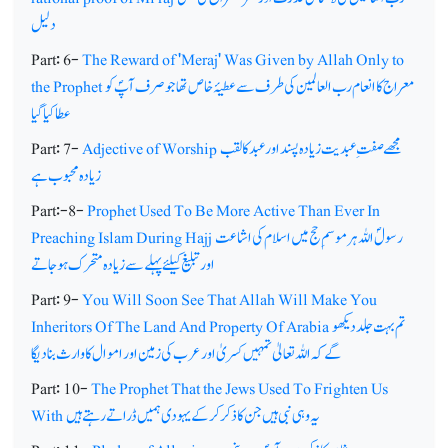
دلیل
Part: 6-
The Reward of 'Meraj' Was Given by Allah Only to
معراج کا انعام رب العالمین کی طرف سے عطیۂ خاص تھا جو صرف آپؐ کو
the Prophet
عطا کیا گیا
مجھے صفت ِ عبدیت زیادہ پسند اور عبد کا لقب
Adjective of Worship
Part: 7-
زیادہ محبوب ہے
Part:-8-
Prophet Used To Be More Active Than Ever In
رسولؐ اللہ ہر موسمِ حج میں اسلام کی اشاعت
Preaching Islam During Hajj
اور تبلیغ کیلئے پہلے سے زیادہ متحرک ہوجاتے
Part: 9-
You Will Soon See That Allah Will Make You
تم بہت جلد دیکھو
Inheritors Of The Land And Property Of Arabia
گے کہ اللہ تعالیٰ تمہیں کسریٰ اور عرب کی زمین اور اموال کا وارث بنا دیگا
Part: 10-
The Prophet That the Jews Used To Frighten Us
یہ وہی نبی ہیں جن کا ذکر کرکے یہودی ہمیں ڈراتے رہتے ہیں
With