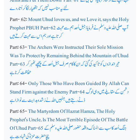
لئے یہ مناسب نہیں کہ ہتھیار لگا کر اُتاردے
Part- 62:
Mount Uhud loves us, and we Love it, says the Holy
آپ صلی اللہ علیہ وسلم نے فرمایا: جبل اُحد ہم سے محبت
Prophet PBUH Part-62
کرتاہے اور ہم اس سے محبت کرتے ہیں
Part: 63-
The Archers Were Instructed Their Sole Mission
Was To Protect by Remaining Behind the Mountain of Uhud
تیر اندازوں کو تاکید کی گئی کہ ان کا کام صرف جبلِ اُحد کے پیچھے ٹھہر کر
Part-63
حفاظت کرنا ہے
Part: 64-
Only Those Who Have Been Guided By Allah Can
دشمن کے مقابلے میں وہی لوگ
Stand Firm against the Enemy Part-64
ڈٹے رہتے ہیں جنہیں اللہ نے رُشد و ہدایت سے نوازاہے
Part: 65-
The Martyrdom Of Hazrat Hamza, The Holy
Prophet's Uncle, Is The Most Terrible Episode Of The Battle
جنگ اُحد کا سب سے المناک واقعہ حضور صلی اللہ علیہ وسلم کے
Of Uhud Part-65
چچا حضرت حمزہؓ کی شہادت ہے