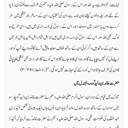
نہایت رحم والا ہے، یہ اللہ اور اس کے رسول صلی اللہ علیہ وسلم کی طرف سے یُحَنَّۃُ بن رُؤیَۃ
کے لئے اور ایلہ والوں کیلئے امان نامہ ہے، ان کی کشتیاں ، ان کے مسافر، جو خشکی میں سفر
کررہے ہوں یا سمندر میں ، وہ خدا اور اس کے رسولؐ کی ذمہ داری میں ہیں ، اسی طرح وہ
لوگ بھی اللہ اور اس کے رسولؐ کی ذمہ داری میں ہیں جو اہل شام، اہل یمن یا اہل بحر میں
سے ان کے ساتھ ہیں ، اگر کوئی ان کے ساتھ خلافِ معاہدہ پیش آئے گا تو وہ اپنے آپ کو اور
اپنے مال کو نہیں بچا پائے گا اور وہ اسی کا ہوجائے گا جو اس کو لے گا، جو راستہ بھی خشکی کا یا پانی
کا ان کی طرف جاتا ہو اس کو روکنے کی اجازت نہیں ہوگی۔ ‘‘(زاد المعاد:
۳/۳۹۱)
حضرت خالد بن ولیدؓ دومۃ الجندل میں
تبوک میں قیام کے دوران رسول اکرم صلی اللہ علیہ وسلم نے حضرت خالد بن ولیدؓ کو چار سو
بیس سواروں کے ساتھ دومۃ الجندل روانہ فرمایا، ان دنوں وہاں ایک عیسائی شخص اُکَیْدَرْ بن
عبدالملک کی حکومت تھی، رسول اللہ صلی اللہ علیہ وسلم نے حضرت خالدؓ سے فرمایا کہ اُکَیْدَرْ