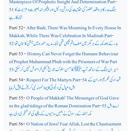
Masterpiece Of Prophetic Insight And Determination Part-
جنگ بدر کا ہر واقعہ حضورؐ کی حقانیت کی روشن دلیل اور پیغمبرانہ بصیرت و عزیمت کا
51
شاہکار ہے
Part: 52-
After Badr, There Was Mourning In Every House In
Makkah, While There Was Celebration In Madinah Part-
بدر کے بعد مکہ کے ہر گھرمیں صف ِ ماتم بچھی تھی جبکہ مدینہ منورہ میں جشن کا سماں تھا
52
Part: 53 -
History Can Never Forget the Humane Behaviour
of Prophet Muhammad Pbuh with the Prisoners of War Part
اسیرانِ جنگ کے ساتھ آپ ﷺ کا حسن سلوک تاریخ کبھی فراموش نہیں کرسکتی
53
شہداء کی تکریم اور ان کے
Respect For The Martyrs Part-54
Part: 54-
اہل و عیال کی دلجوئی کا پہلا نمونہ نبی کریمؐ نے پیش فرمایا
Part: 55-
O People of Makkah! The Messenger of God Gave
اے اہل
us the glad tidings of the Roman Domination Part-55
مکہ! اللہ کے رسولؐ نے ہمیں رومیوں کے غلبے کی خوشخبری دی ہے
Part: 56-
O Nation of Jews! Fear Allah, Lest the Chastisement