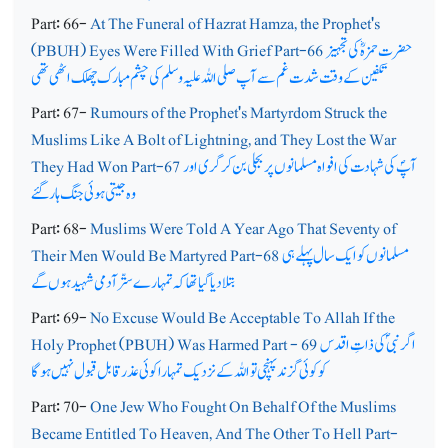
Part: 66-
At The Funeral of Hazrat Hamza, the Prophet's
حضرت حمزہؓ کی تجہیز
(PBUH) Eyes Were Filled With Grief Part-66
تکفین کے وقت شدت غم سے آپ صلی اللہ علیہ وسلم کی چشم مبارک چھلک اٹھی تھی
Part: 67-
Rumours of the Prophet's Martyrdom Struck the
Muslims Like A Bolt of Lightning, and They Lost the War
آپؐ کی شہادت کی افواہ مسلمانوں پر بجلی بن کر گری اور
They Had Won Part-67
وہ جیتی ہوئی جنگ ہار گئے
Part: 68-
Muslims Were Told A Year Ago That Seventy of
مسلمانوں کو ایک سال پہلے ہی
Their Men Would Be Martyred Part-68
بتلا دیا گیا تھا کہ تمہارے ستّر آدمی شہید ہوں گے
Part: 69-
No Excuse Would Be Acceptable To Allah If the
اگر نبیؐ کی ذاتِ اقدس
Holy Prophet (PBUH) Was Harmed Part - 69
کو کوئی گزند پہنچی تو اللہ کے نزدیک تمہارا کوئی عذر قابل قبول نہیں ہوگا
Part: 70-
One Jew Who Fought On Behalf Of the Muslims
Became Entitled To Heaven, And The Other To Hell Part-