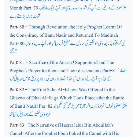
بئر معونہ کے واقعے سے آپ ؐ کو شدید صدمہ پہنچا اور آپؐ ایک ماہ تک
Month Part-79
قنوت نازلہ پڑھتے رہے
Part: 80 -
Through Revelation, the Holy Prophet Learnt Of
the Conspiracy of Banu Nadir and Returned To Madinah
نبی کریم ؐکو بذریعہ وحی بنونضیر کی سازش سے مطلع فرما دیا گیا اور آپؐ مدینہ واپس
Part-80
آگئے
Part: 81 -
Sacrifice of the Ansaar (Supporters) and The
انصار
Prophet’s Prayer for them and Their descendants Part-81 ‘
کے ایثار پر آپؐ نے دُعا دی:’ یا اللہ! انصار اور ان کی اولاد پر اپنی خاص مہربانی فرما
Part: 82 -
The First Salat Al-Khawf Was Offered In the
Ghazwa of Dhat Al-Riqa Which Took Place after the Battle
پہلی’ صلوٰۃِ خوف ‘ غزوۂ ذات ِ الرقاع میں پڑھی گئی تھی جو
r Par-82
ī
ḍ
Na
ū
of Ban
غزوۂ بنی نضیر کے بعد پیش آیا تھا
Part: 83-
The Narrative of Hazrat Jabir Bin Abdullah's
Camel: After the Prophet Pbuh Poked the Camel with His