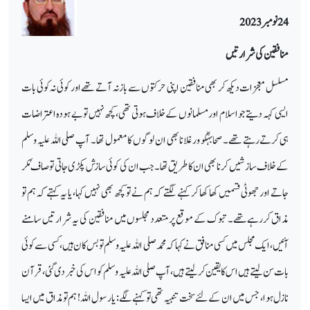
24 نومبر 2023
منافقین کی شرارتیں
مسلسل معجزات دیکھ کر بھی منافقین اپنی حرکتوں سے باز نہ آتے تھے اور کوئی نہ کوئی بات
ایسی کہہ دیتے جو اسلام اور مسلمانوں کے خلاف ہوتی تھی، کچھ نہیں تو بے ہودہ اعتراضات
ہی کرتے رہتے تھے۔ صحابہؓکو ورغلانا بھی ان لوگوں کا معمول تھا۔ آپ صلی اللہ علیہ وسلم
کے خلاف سازشیں کرنا بھی ان کا طریق تھا۔ جب ان کی کوئی سازش پکڑی جاتی تو صاف مُکر
جاتے اور جھوٹی قسمیں کھا کھا کر کہنے لگتے کہ ہم نے تو کچھ بھی نہیں کہا، یا یہ کہتے کہ ہم تو
مذاق کررہے تھے۔ تبوک کے موقع پر متعدد مجلسوں میں منافقین کی یہ شرارتیں سامنے
آئیں ، ایک مجلس میں کسی منافق نے کہا کہ محمد صلی اللہ علیہ وسلم تو بس کان ہیں ، کسی سے کوئی
بات سن لیتے ہیں اس کا یقین کرلیتے ہیں ، آپ صلی اللہ علیہ وسلم کو اس کی خبر دی گئی، قرآن
نازل ہوا، جس میں ان کے لئے سخت تنبیہ تھی تو کہنے لگے: یا رسول اللہ! ہم تو مذاق میں ایسا