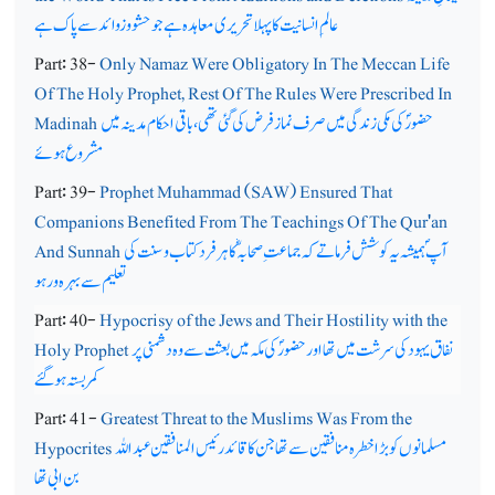
عالم ِ انسانیت کا پہلا تحریری معاہدہ ہے جو حشو و زوائد سے پاک ہے
Part: 38-
Only Namaz Were Obligatory In The Meccan Life
Of The Holy Prophet, Rest Of The Rules Were Prescribed In
حضورؐ کی مکی زندگی میں صرف نماز فرض کی گئی تھی ، باقی احکام مدینہ میں
Madinah
مشروع ہوئے
Part: 39-
Prophet Muhammad (SAW) Ensured That
Companions Benefited From The Teachings Of The Qur'an
آپ ؐ ہمیشہ یہ کوشش فرماتے کہ جماعت ِ صحابہؓ کا ہرفرد کتاب و سنت کی
And Sunnah
تعلیم سے بہرہ ور ہو
Part: 40-
Hypocrisy of the Jews and Their Hostility with the
نفاق یہود کی سرشت میں تھا اور حضورؐ کی مکہ میں بعثت سے وہ دشمنی پر
Holy Prophet
کمربستہ ہوگئے
Part: 41-
Greatest Threat to the Muslims Was From the
مسلمانوں کو بڑا خطرہ منافقین سے تھا جن کا قائد رئیس المنافقین عبداللہ
Hypocrites
بن ابی تھا