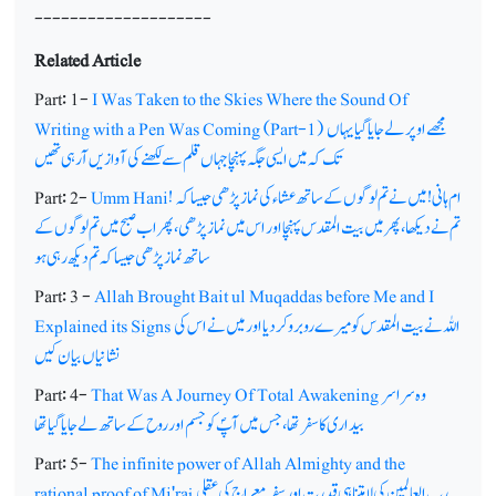
--------------------
Related Article
Part: 1-
I Was Taken to the Skies Where the Sound Of
مجھے اوپر لے جایا گیا یہاں
Writing with a Pen Was Coming (Part-1)
تک کہ میں ایسی جگہ پہنچا جہاں قلم سے لکھنے کی آوازیں آرہی تھیں
ام ہانی! میں نے تم لوگوں کے ساتھ عشاء کی نماز پڑھی جیسا کہ
Umm Hani!
Part: 2-
تم نے دیکھا، پھرمیں بیت المقدس پہنچا اور اس میں نماز پڑھی، پھر اب صبح میں تم لوگوں کے
ساتھ نماز پڑھی جیسا کہ تم دیکھ رہی ہو
Part: 3 -
Allah Brought Bait ul Muqaddas before Me and I
اللہ نے بیت المقدس کو میرے روبرو کردیااور میں نے اس کی
Explained its Signs
نشانیاں بیان کیں
وہ سراسر
That Was A Journey Of Total Awakening
Part: 4-
بیداری کا سفر تھا، جس میں آپؐ کو جسم اور روح کے ساتھ لے جایا گیا تھا
Part: 5-
The infinite power of Allah Almighty and the
رب العالمین کی لامتناہی قدرت اور سفر معراج کی عقلی
rational proof of Mi'raj