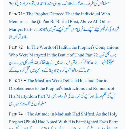
مسلمانوں کی طرف سےلڑنے والا ایک یہودی جنت کا حقدار بنا تو دوسرا دوزخ کا
70
Part: 71-
The Prophet Decreed That the Individual Who
Memorised the Qur'an Be Buried First, Above All Other
شہداء کی تدفین کیلئے آپؐ نے فرمایا: اس شخص کو پہلے قبر میں لٹاؤ جو
Martyrs Part-71
حافظ قرآن تھا
Part: 72 -
In The Words of Hadith, the Prophet's Companions
جب بھی آپ
Who Were Martyred In the Battle of Uhud Part 72
ﷺ شہدائے احد کا ذکر کرتے تو یہ فرماتے: میں نے چاہا تھا کہ اللہ مجھے بھی میرے ان
صحابہؓ کے ساتھ شہید کردیتا جو پہاڑ کے دامن میں قتل کردیئے گئے
Part: 73 -
The Muslims Were Defeated In Uhud Due to
Disobedience to the Prophet's Instructions and Rumours of
آپ ؐ کی حکم عدولی اور آپؐ کی شہادت کی افواہ اُحد میں
His Martyrdom Part 73
مسلمانوں کی شکست کا سبب بنی
Part: 74 -
The Attitude in Madinah Had Shifted, As the Holy
Prophet (Pbuh) Had Noted With His Far-Sighted Eyes Part-