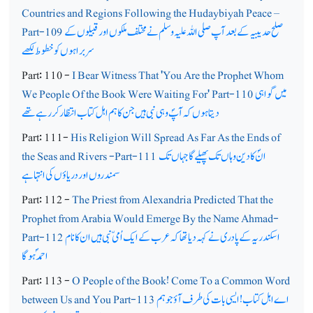
Countries and Regions Following the Hudaybiyah Peace –
صلح حدیبیہ کے بعد آپ صلی اللہ علیہ وسلم نے مختلف ملکوں او رقبیلوں کے
Part-109
سربراہوں کو خطوط لکھے
Part: 110 -
I Bear Witness That 'You Are the Prophet Whom
میں گواہی
We People Of the Book Were Waiting For' Part-110
دیتا ہوں کہ آپؐ وہی نبی ہیں جن کا ہم اہل کتاب انتظار کررہے تھے
Part: 111-
His Religion Will Spread As Far As the Ends of
انؐ کا دین وہاں تک پھیلے گا جہاں تک
the Seas and Rivers -Part-111
سمندروں اور دریاؤں کی انتہا ہے
Part: 112 -
The Priest from Alexandria Predicted That the
Prophet from Arabia Would Emerge By the Name Ahmad-
اسکندریہ کے پادری نےکہہ دیا تھا کہ عرب کےایک اُمی ّنبی ہیں ان کا نام
Part-112
احمدؐ ہوگا
Part: 113 -
O People of the Book! Come To a Common Word
اے اہل کتاب! ایسی بات کی طرف آؤ جو ہم
between Us and You Part-113