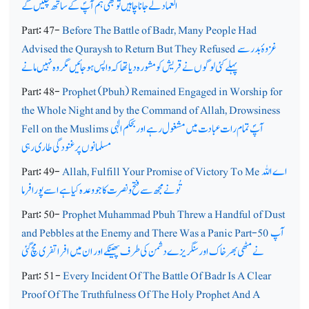
العماد لے جانا چاہیں تو بھی ہم آپؐ کے ساتھ چلیں گے
Part: 47-
Before The Battle of Badr, Many People Had
غزوۂ بدر سے
Advised the Quraysh to Return But They Refused
پہلے کئی لوگوں نے قریش کو مشورہ دیا تھا کہ واپس ہوجائیں مگر وہ نہیں مانے
Part: 48-
Prophet (Pbuh) Remained Engaged in Worship for
the Whole Night and by the Command of Allah, Drowsiness
آپؐ تمام رات عبادت میں مشغول رہے اور بحکم الٰہی
Fell on the Muslims
مسلمانوں پر غنودگی طاری رہی
اے اللہ
Allah, Fulfill Your Promise of Victory To Me
Part: 49-
تُونے مجھ سے فتح و نصرت کا جو وعدہ کیا ہے اسے پورا فرما
Part: 50-
Prophet Muhammad Pbuh Threw a Handful of Dust
آپ
and Pebbles at the Enemy and There Was a Panic Part-50
نے مٹھی بھر خاک اور سنگریزے دشمن کی طرف پھینکے اور ان میں افراتفری مچ گئی
Part: 51-
Every Incident Of The Battle Of Badr Is A Clear
Proof Of The Truthfulness Of The Holy Prophet And A