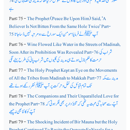
حضور صلی اللہ علیہ وسلم کی دوربیں نگاہوں نے محسوس کرلیا تھا کہ مدینہ کی فضا بدل گئی
74
ہے
Part: 75 -
The Prophet (Peace Be Upon Him) Said, 'A
Believer Is Not Bitten From the Same Hole Twice' Part-
آپﷺ نے فرمایا: مومن ایک سوراخ سے دو مرتبہ نہیں ڈسا جاتا
75
Part: 76 -
Wine Flowed Like Water in the Streets of Madinah,
شراب کی
Soon After its Prohibition Was Revealed Part-76
حرمت کا حکم نازل ہوتے ہی مدینہ کی گلیوں میں شراب پانی کی طرح بہنے لگی
Part: 77 -
The Holy Prophet Kept an Eye on the Movements
مدینہ سے مکہ
of All the Tribes from Madinah to Makkah Part-77
تک تمام قبائل کی نقل وحرکت پرآپ ﷺ نظر رکھے ہوئے تھے
Part: 78 -
The Companions and Their Unparalleled Love for
آپؐ سے صحابہؓ کی محبت یہ تھی کہ تختۂ دار پر بھی فکر ہوتی کہ
the Prophet Part-78
آپؐ کو کانٹا بھی نہ چبھے
Part: 79 -
The Shocking Incident of Bir Mauna but the Holy
Prophet Continued To Recite the Qunoot-E-Naazla for a