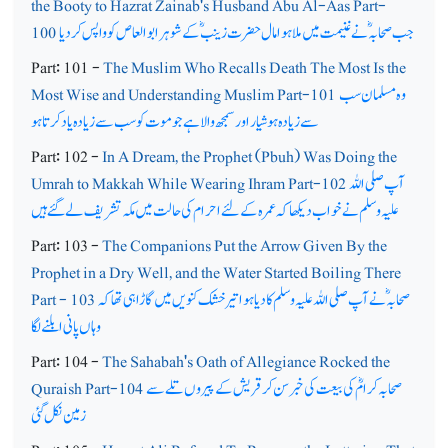
the Booty to Hazrat Zainab's Husband Abu Al-Aas Part-
جب صحابہؓ نے غنیمت میں ملا ہوا مال حضرت زینبؓ کے شوہر ابو العاص کو واپس کردیا
100
Part: 101 -
The Muslim Who Recalls Death The Most Is the
وہ مسلمان سب
Most Wise and Understanding Muslim Part-101
سے زیادہ ہوشیار اور سمجھ والا ہے جو موت کو سب سے زیادہ یاد کرتا ہو
Part: 102 -
In A Dream, the Prophet (Pbuh) Was Doing the
آپ صلی اللہ
Umrah to Makkah While Wearing Ihram Part-102
علیہ وسلم نے خواب دیکھا کہ عمرہ کے لئے احرام کی حالت میں مکہ تشریف لے گئے ہیں
Part: 103 -
The Companions Put the Arrow Given By the
Prophet in a Dry Well, and the Water Started Boiling There
صحابہؓ نے آپ صلی اللہ علیہ وسلم کا دیا ہوا تیر خشک کنویں میں گاڑاہی تھا کہ
Part - 103
وہاں پانی ابلنے لگا
Part: 104 -
The Sahabah's Oath of Allegiance Rocked the
صحابہ کرامؓ کی بیعت کی خبر سن کر قریش کے پیروں تلے سے
Quraish Part-104
زمین نکل گئی