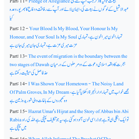
بیعت ثانیہ کا ذکر جب آپؐ سے بنی
Pledge of Allegiance
Part: 11-
عبدالاشہل کے لوگوں نے بیعت کی،ایمان لائے اور آپ ؐسے رفاقت و دفاع کا بھرپور وعدہ
کیا
Part: 12 -
Your Blood Is My Blood, Your Honour Is My
تمہارا خون میرا خون ہے، تمہاری
Honour, and Your Soul Is My Soul
عزت میری عزت ہے، تمہاری جان میری جان ہے
Part: 13-
The event of migration is the boundary between the
ہجرت کا واقعہ اسلامی دعوت کے دو مرحلوں کے درمیان
two stages of Dawah
حدّ فاصل کی حیثیت رکھتا ہے
Part: 14-
I Was Shown Your Hometown - The Noisy Land
مجھے خواب میں تمہارا دارالہجرۃ دکھلایا گیا ہے،
Of Palm Groves, In My Dream
وہ کھجوروں کے باغات والی شوریدہ زمین ہے
Part: 15-
Hazrat Umar's Hijrat and the Story of Abbas bin Abi
تو ایک انگلی ہی تو ہے جو ذرا سی خون آلود ہوگئی ہے،یہ جو تکلیف پہنچی ہے اللہ کی راہ
Rabia
میں پہنچی ہے
Part: 16-
When Allah Informed The Prophet Of The