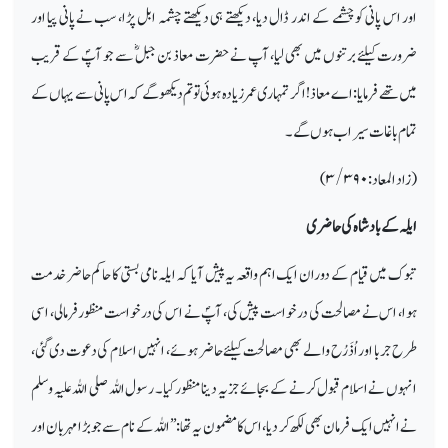
اور اس پانی کو چشمے کے اندر ڈال دیا، دیکھتے ہی دیکھتے چشمہ ابل پڑا، سب نے پانی پیا اور
ضرورت کیلئے برتنوں میں بھی لیا، آپ نے حضرت معاذ بن جبلؓ سے جو آپؐ کے قریب
میں تھے فرمایا: اے معاذ! اگر تمہاری عمر زیادہ ہوئی تو تم دیکھوگے کہ اس پانی سے یہاں کے
تمام باغات سیراب ہوں گے۔
(زاد المعاد:
۳/۳۹۰)
ایلہ کے بادشاہ کی حاضری
تبوک میں قیام کے دوران ایک اہم واقعہ یہ پیش آیا کہ ایلہ نامی بستی کا حاکم حاضر خدمت
ہوا، اس نے مصالحت کی درخواست پیش کی، آپؐ نے اس کی درخواست منظور فرمالی، اسی
طرح جربا اور اُذَرُح والے بھی مصالحت کیلئے حاضر ہوئے، انہیں اسلام کی دعوت دی گئی،
انہوں نے اسلام قبول کرنے کے بجائے جزیہ دینا منظور کیا۔ رسول اللہ صلی اللہ علیہ وسلم
نے انہیں ایک فرمان بھی لکھ کر دیا، اس کا مضمون یہ تھا: ’’اللہ کے نام سے جو بڑا مہربان اور