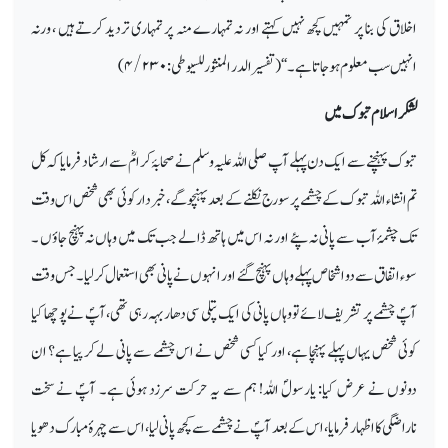
اخلاق کی بنا پر تمہیں کچھ نہیں کہتے اور نہ تمہارے منہ پر تمہاری تردید کرتے ہیں ، ورنہ
انہیں سب معلوم ہوجاتا ہے۔ ‘‘ (تفسیر الدر المنثور للسیوطی:
۴/۲۳۰)
لشکر اسلام تبوک میں
تبوک پہنچنے سے ایک دن پہلے آپ صلی اللہ علیہ وسلم نے صحابۂ کرامؓ سے ارشاد فرمایا کہ کل
تم انشاء اللہ تبوک کے چشمے پر سورج نکلنے کے بعد پہنچوگے، خبر دار کوئی بھی شخص اس وقت
تک چشمۂ آب سے پانی نہ پئے اور نہ اس میں ہاتھ ڈالے جب تک میں وہاں نہ پہنچ جاؤں ۔
سوء اتفاق سے دو اشخاص پہلے وہاں پہنچ گئے اور انہوں نے پانی بھی استعمال کرلیا۔ جس وقت
آپؐ چشمے پر تشریف لائے تو وہاں پانی کی ایک پتلی سی دھار بہہ رہی تھی، آپؐ نے پوچھا کیا
کوئی شخص یہاں پہلے پہنچا ہے، اور کیا کسی شخص نے اس چشمے سے پانی لے کر پیا ہے؟ ان
دونوں نے عرض کیا: یارسولؐ اللہ! ہم سے یہ حرکت سرزد ہوئی ہے۔ آپؐ نے سخت
ناراضگی کا اظہار فرمایا، اس کے بعد آپؐ نے چشمے سے کچھ پانی لیا، اس سے چہرۂ مبارک دھویا