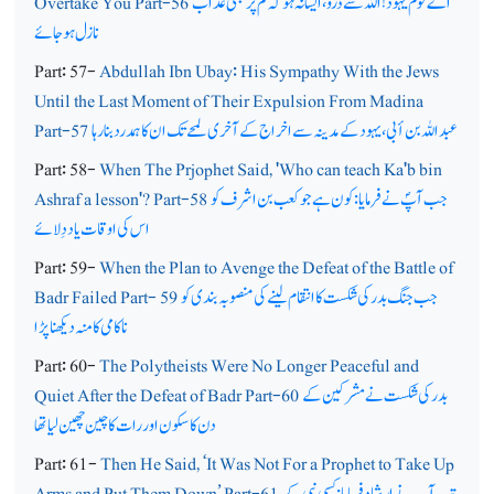
اے قوم یہود! اللہ سے ڈرو، ایسا نہ ہو کہ تم پر بھی عذاب
Overtake You Part-56
نازل ہوجائے
Part: 57-
Abdullah Ibn Ubay: His Sympathy With the Jews
Until the Last Moment of Their Expulsion From Madina
عبد اللہ بن أبی، یہود کے مدینہ سے اخراج کے آخری لمحے تک ان کا ہمدرد بنا رہا
Part-57
Part: 58-
When The Prjophet Said, 'Who can teach Ka'b bin
جب آپؐ نے فرمایا: کون ہے جو کعب بن اشرف کو
Ashraf a lesson'? Part-58
اس کی اوقات یاد دِلائے
Part: 59-
When the Plan to Avenge the Defeat of the Battle of
جب جنگ بدر کی شکست کا انتقام لینے کی منصوبہ بندی کو
Badr Failed Part- 59
ناکامی کا منہ دیکھنا پڑا
Part: 60-
The Polytheists Were No Longer Peaceful and
بدر کی شکست نے مشرکین کے
Quiet After the Defeat of Badr Part-60
دن کا سکون اور رات کاچین چھین لیا تھا
Part: 61-
Then He Said, ‘It Was Not For a Prophet to Take Up
تب آپ نے ارشاد فرمایا: کسی نبی کے
Arms and Put Them Down’ Part-61