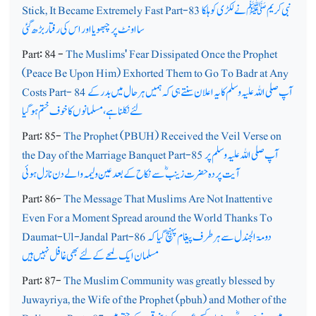
نبی کریم ﷺنے لکڑی کو ہلکا
Stick, It Became Extremely Fast Part-83
سا اونٹ پر چبھویا اور اس کی رفتار بڑھ گئی
Part: 84 -
The Muslims' Fear Dissipated Once the Prophet
(Peace Be Upon Him) Exhorted Them to Go To Badr at Any
آپ صلی اللہ علیہ وسلم کا یہ اعلان سنتے ہی کہ ہمیں ہر حال میں بدر کے
Costs Part- 84
لئے نکلنا ہے،مسلمانوں کا خوف ختم ہوگیا
Part: 85-
The Prophet (PBUH) Received the Veil Verse on
آپ صلی اللہ علیہ وسلم پر
the Day of the Marriage Banquet Part-85
آیت پردہ حضرت زینبؓ سے نکاح کے بعد عین ولیمہ والے دن نازل ہوئی
Part: 86-
The Message That Muslims Are Not Inattentive
Even For a Moment Spread around the World Thanks To
دومۃ الجندل سے ہر طرف پیغام پہنچ گیا کہ
Daumat-Ul-Jandal Part-86
مسلمان ایک لمحے کے لئے بھی غافل نہیں ہیں
Part: 87-
The Muslim Community was greatly blessed by
Juwayriya, the Wife of the Prophet (pbuh) and Mother of the