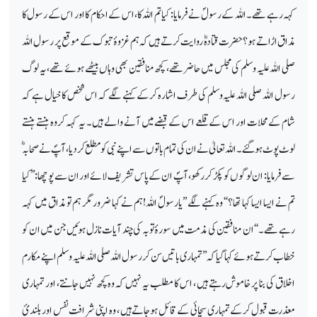
کہہ رہے تھے۔ اللہ کے رسولؐ نے فرمایا: کیا تم اللہ کا، اس کے احکام کا اور اس کے رسول کا
مذاق اڑاتے ہو؟ حضرت قتادہؓ روایت کرتے ہیں کہ ہم غزوۂ تبوک کے موقع پر رسول اللہ
صلی اللہ علیہ وسلم کی مجلس میں حاضر تھے، کچھ منافقین بھی وہاں بیٹھے ہوئے تھے، یہ لوگ
رسول اللہ صلی اللہ علیہ وسلم کی طرف اشارہ کرکے کہنے لگے کہ اس شخص کا خیال ہے کہ
شام کے محلات اور اس کے قلعے اس کے قبضے میں آنے والے ہیں ۔ یہ کہہ کر وہ ہنستے ہنستے
لوٹ پوٹ ہوگئے۔ اللہ تعالیٰ نے ان کی تمام باتوں سے اپنے نبی کو مطلع کردیا، آپؐ نے صحابہؓ
سے فرمایا: ان لوگوں کو پکڑ کر رکھو، آپؐ ان کے پاس تشریف لائے اور ان سے پوچھا:’’ کیا
تم نے ایسا ایسا کہا تھا؟‘‘ وہ کہنے لگے ’’یارسولؐ اللہ! ہم نے کہا ضرور مگر ہم تو مذاق میں کہہ
رہے تھے۔‘‘ ان منافقین کی مذمت میں سورۂ توبہ کی چند آیات نازل ہوئیں جن میں ان کو
خطاب کرتے ہوئے کہا گیا کہ ’’تمہاری باتیں سن کر رسول اللہ صلی اللہ علیہ وسلم اپنے مکارم
اخلاق کی بنا پر خاموش رہتے ہیں ، اس کا مطلب یہ نہیں کہ وہ کچھ نہیں جانتے، اور تمہاری
معذرت قبول کرکے تمہاری سچائی کے قائل ہوجاتے ہیں ، وہ اپنی شرافت نفس اور بلندیٔ