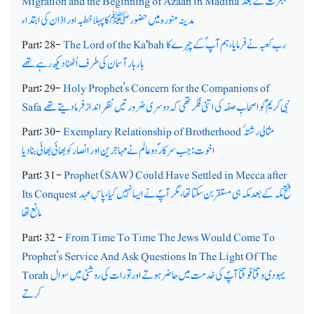
ہجرت کے بعد
Migration and the Beginning of Azaan in Madina
مدینہ منورہ میں حضورﷺ کا پہلا خطبہ اور اذان کی ابتداء
رب کعبہ نے فرمایا، ہم آپ ؐکے چہرے کا
The Lord of the Ka'bah
Part: 28-
بار بار آسمان کی طرف اُٹھنا دیکھ رہے تھے
Part: 29-
Holy Prophet’s Concern for the Companions of
نبی کریمؐ کو اصحابِ صفہ کی اتنی فکر تھی کہ دوسری ضرورتیں نظر انداز فرمادیتے تھے
Safa
مثالی رشتہ ٔ
Exemplary Relationship of Brotherhood
Part: 30-
اخوت: جب سرکار ؐدو عالم نے مہاجرین اور انصار کو بھائی بھائی بنا دیا
Part: 31-
Prophet (SAW) Could Have Settled in Mecca after
فتح مکہ کے بعد مکہ ہی مستقر بن سکتا تھا، مگر آپؐ نے ایسا نہیں کیا، پاسِ عہد
Its Conquest
مانع تھا
Part: 32 -
From Time To Time The Jews Would Come To
Prophet’s Service And Ask Questions In The Light Of The
یہودی وقتاً فوقتاً آپؐ کی خدمت میں حاضر ہوتے اور تورات کی روشنی میں سوال
Torah
کرتے