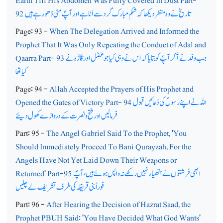
Earth Till His Abdomen Was Fully Covered In Dust Part-
تاریخ نے وہ منظر دیکھا کہ شکم مبارک گرد سے اَٹا ہے اور آپؐ مٹی ڈھو رہے ہیں
92
Page: 93 -
When The Delegation Arrived and Informed the
Prophet That It Was Only Repeating the Conduct of Adal and
جب وفد نے آکر آپؐ کو بتایا کہ اس نے وہی کیا جو عَضَل اور قَارَّہ نے
Qaarra Part- 93
کیا تھا
Page: 94 -
Allah Accepted the Prayers of His Prophet and
اللہ نے اپنے رسولؐ کی دُعائیں قبول
Opened the Gates of Victory Part- 94
فرمالیں اور فتح ونصرت کے دروازے کھول دیئے
Part: 95 -
The Angel Gabriel Said To the Prophet, 'You
Should Immediately Proceed To Bani Qurayzah, For the
Angels Have Not Yet Laid Down Their Weapons or
ابھی فرشتوں نے ہتھیار نہیں رکھے نہ واپس ہوئے ہیں، آپؐ
Returned' Part-95
فوراً بنی قریظہ کی طرف تشریف لے چلیں
Part: 96 -
After Hearing the Decision of Hazrat Saad, the
Prophet PBUH Said: 'You Have Decided What God Wants'