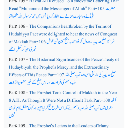
Part: 105 -
Hazrat Ali Refused To Remove the Lettering That
حضرت
Read "Muhammad the Messenger of Allah" Part-105
علیؓ نے وہ عبارت مٹانے سے انکار کردیا جس میں محمد’رسول اللہ‘ لکھا تھا
Part: 106 -
The Companions heartbroken by the Terms of
Hudabiyya Pact were delighted to hear the news of Conquest
شرائط صلح حدیبیہ سے دل گرفتہ صحابہ‘ فتح مبین ’ کی خوش
of Makkah Part-106
خبری سن کر کھل اٹھے
Part: 107 –
The Historical Significance of the Peace Treaty of
Hudaybiyah, the Prophet's Mercy, and the Extraordinary
صلح حدیبیہ کی تاریخی اہمیت، آپ صلی اللہ
Effects of This Peace Part-107
علیہ وسلم کی فراست اور اس صلح کے غیر معمولی اثرات
Part: 108 –
The Prophet Took Control of Makkah in the Year
آٹھ
8 A.H. As Though It Were Not a Difficult Task Part-108
ہجری میں آپ صلی اللہ علیہ وسلم نے مکہ اس طرح فتح کرلیا جیسے وہ کوئی مشکل کام تھا ہی
نہیں
Part: 109 –
The Prophet's Letters to the Leaders of Many