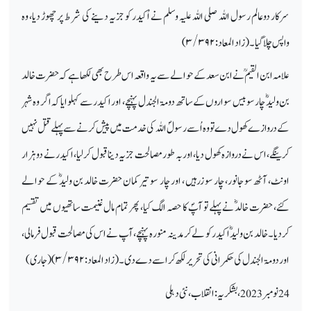
سرکار دوعالم رسول اللہ صلی اللہ علیہ وسلم نے اُکیدر کو جزیہ دینے کی شرط پر چھوڑ دیا، وہ
واپس چلا گیا۔ (زاد المعاد:
۳/۳۹۲)
علامہ ابن القیمؒ نے ابن سعد کے حوالے سے یہ واقعہ اس طرح بھی لکھا ہے کہ حضرت خالد
بن ولیدؓ چار سو بیس سواروں کے ساتھ دومۃ الجندل پہنچے، اور اکیدر سے کہلوایا کہ اگر وہ شہر
کے دروازے کھول دے تو وہ اُسے رسولؐ اللہ کی خدمت میں پیش کرنے سے پہلے قتل نہیں
کرینگے، اس نے دروازہ کھول دیا، اور بہ طور مصالحت جزیہ دینا قبول کرلیا، اکیدر نے دو ہزار
اونٹ، آٹھ سو جانور، چار سو زرہیں ، اور چار سو تیر کمان حضرت خالد بن ولیدؓ کے حوالے
کئے، حضرت خالدؓ نے پہلے تو آپؐ کا حصہ الگ کیا، پھر تمام مال غنیمت ساتھیوں میں تقسیم
کردیا۔ خالد بن ولیدؓ اکیدر کو لے کر مدینہ منورہ پہنچے، آپ نے اس کی مصالحت قبول فرمالی،
اور دومۃ الجندل کی حکمرانی کی تحریر لکھ کر اسے دے دی۔ (زاد المعاد:
۳/۳۹۲) (جاری)
24 نومبر 2023، بشکریہ: انقلاب، نئی دہلی