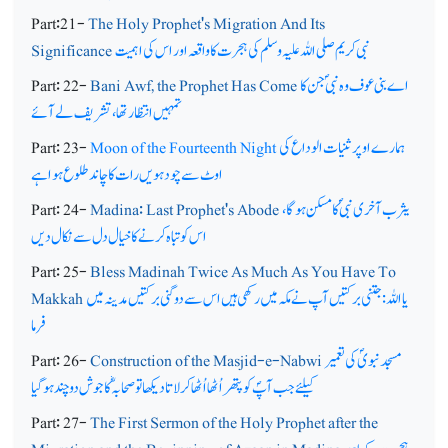
Part:21-
The Holy Prophet's Migration And Its
نبی کریم صلی اللہ علیہ وسلم کی ہجرت کا واقعہ اور اس کی اہمیت
Significance
اے بنی عوف وہ نبیؐ جن کا
Bani Awf, the Prophet Has Come
Part: 22-
تمہیں انتظار تھا، تشریف لے آئے
ہمارے اوپر ثنیات الوداع کی
Moon of the Fourteenth Night
Part: 23-
اوٹ سے چودہویں رات کا چاند طلوع ہوا ہے
یثرب آخری نبیؐ کا مسکن ہوگا،
Madina: Last Prophet's Abode
Part: 24-
اس کو تباہ کرنے کا خیال دل سے نکال دیں
Part: 25-
Bless Madinah Twice As Much As You Have To
یا اللہ: جتنی برکتیں آپ نے مکہ میں رکھی ہیں اس سے دوگنی برکتیں مدینہ میں
Makkah
فرما
مسجد نبویؐ کی تعمیر
Construction of the Masjid-e-Nabwi
Part: 26-
کیلئے جب آپؐ کو پتھر اُٹھا اُٹھا کر لاتا دیکھا تو صحابہؓ کا جوش دوچند ہو گیا
Part: 27-
The First Sermon of the Holy Prophet after the