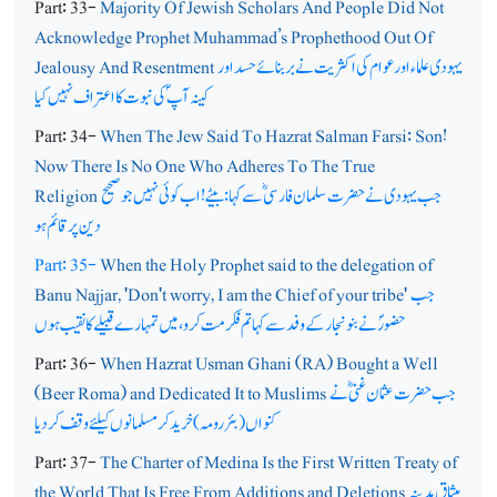
Part: 33-
Majority Of Jewish Scholars And People Did Not
Acknowledge Prophet Muhammad’s Prophethood Out Of
یہودی علماء اور عوام کی اکثریت نے بربنائے حسد اور
Jealousy And Resentment
کینہ آپ ؐکی نبوت کا اعتراف نہیں کیا
Part: 34-
When The Jew Said To Hazrat Salman Farsi: Son!
Now There Is No One Who Adheres To The True
جب یہودی نے حضرت سلمان فارسیؓ سے کہا: بیٹے!اب کوئی نہیں جوصحیح
Religion
دین پرقائم ہو
Part: 35-
When the Holy Prophet said to the delegation of
جب
Banu Najjar, 'Don't worry, I am the Chief of your tribe'
حضورؐ نے بنونجار کے وفد سے کہا تم فکر مت کرو، میں تمہارے قبیلے کا نقیب ہوں
Part: 36-
When Hazrat Usman Ghani (RA) Bought a Well
جب حضرت عثمان غنیؓ نے
(Beer Roma) and Dedicated It to Muslims
کنواں (بئر رومہ) خرید کر مسلمانوں کیلئے وقف کردیا
Part: 37-
The Charter of Medina Is the First Written Treaty of
میثاقِ مدینہ
the World That Is Free From Additions and Deletions