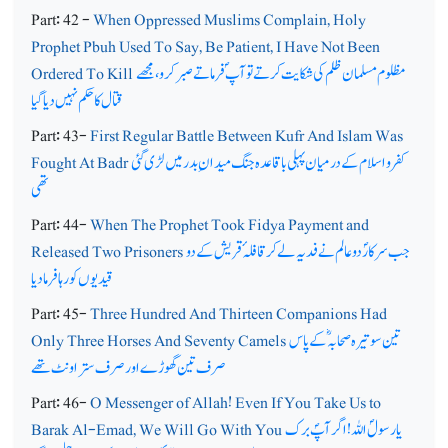
Part: 42 -
When Oppressed Muslims Complain, Holy
Prophet Pbuh Used To Say, Be Patient, I Have Not Been
مظلوم مسلمان ظلم کی شکایت کرتے توآپ ؐ فرماتے صبرکرو،مجھے
Ordered To Kill
قتال کا حکم نہیں دیا گیا
Part: 43-
First Regular Battle Between Kufr And Islam Was
کفر و اسلام کے درمیان پہلی باقاعدہ جنگ میدان ِ بدر میں لڑی گئی
Fought At Badr
تھی
Part: 44-
When The Prophet Took Fidya Payment and
جب سرکارؐ دوعالم نے فدیہ لے کر قافلہ ٔ قریش کے دو
Released Two Prisoners
قیدیوں کو رہا فرما دیا
Part: 45-
Three Hundred And Thirteen Companions Had
تین سو تیرہ صحابہ ؓکے پاس
Only Three Horses And Seventy Camels
صرف تین گھوڑے اور صرف ستر اونٹ تھے
Part: 46-
O Messenger of Allah! Even If You Take Us to
یارسولؐ اللہ ! اگر آپؐ برک
Barak Al-Emad, We Will Go With You