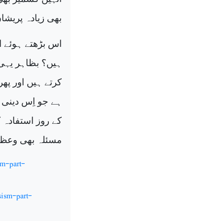
بھی زیادہ پریشا
اس بڑھتے ہوئے ا
ہیں؟ بظاہر یہی 
کرتے ہیں اور پھر
ہے جو اِس دینی 
کے روز استفادہ ک
مسئلہ بھی وعظ ک
sm-part-
sism-part-