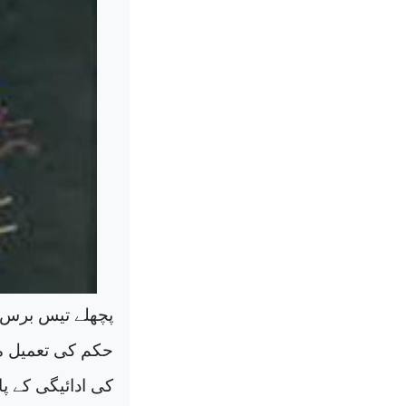
پچھلے تیس برس م
حکم کی تعمیل می
کی ادائیگی کے پ