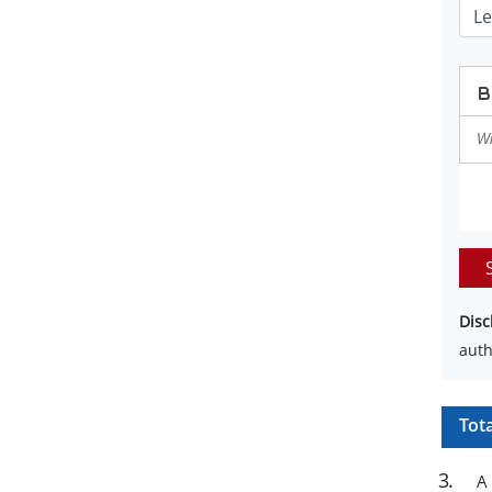
Disc
auth
Tot
3
.
A