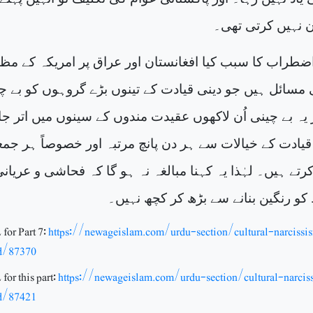
ن نہیں کرتی تھی۔
ضطراب کا سبب کیا افغانستان اور عراق پر امریکہ کے مظا
مسائل ہیں جو دینی قیادت کے تینوں بڑے گروہوں کو بے چ
 یہ بے چینی اُن لاکھوں عقیدت مندوں کے سینوں میں اتر جا
قیادت کے خیالات سے ہر دن پانچ مرتبہ اور خصوصاً ہر جمع
رتے ہیں۔ لہٰذا یہ کہنا مبالغہ نہ ہو گا کہ فحاشی و عریانی
و رنگین بنانے سے بڑھ کر کچھ نہیں۔
for Part 7:
https://newageislam.com/urdu-section/cultural-narcissi
d/87370
for this part:
https://newageislam.com/urdu-section/cultural-narcis
d/87421