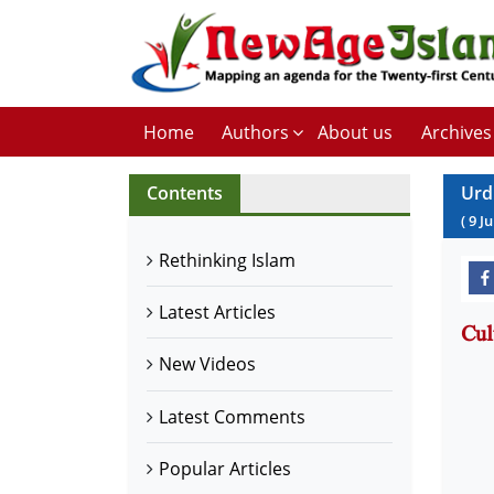
Home
Authors
About us
Archives
Contents
Urd
(
9
J
Rethinking Islam
Latest Articles
New Videos
Latest Comments
Popular Articles