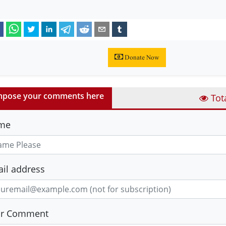
Donate Now
pose your comments here
Tot
me
il address
ur Comment