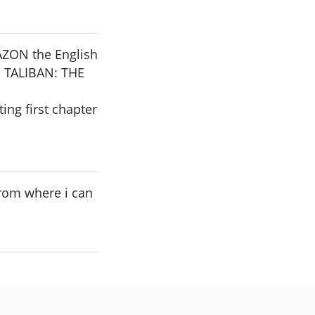
ZON the English
m: TALIBAN: THE
ing first chapter
 from where i can