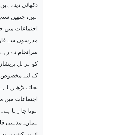
دکھائی دیتے ہیں،
ہیں، جنھیں سنتِ
اجتماعات میں حا
مدرسوں سے فارغ
سرانجام دے رہے 
کو ہر پل پریشا
کے لئے مخصوص دک
بجائے بڑھ رہا 
اجتماعات میں مذ
ہوتا جا رہا ہے۔
ہمارے مذہبی قائ
انہیں کشمیر بھی 