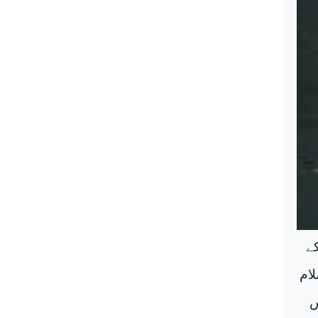
ے
لام
س