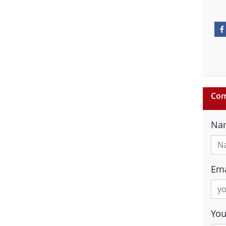
Com
Na
Ema
Yo