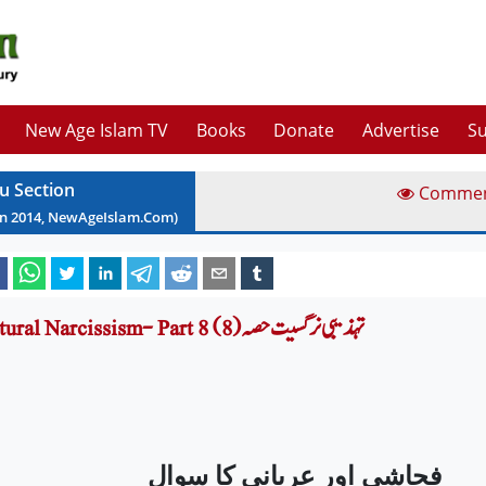
New Age Islam TV
Books
Donate
Advertise
Su
u Section
Comme
un
2014
, NewAgeIslam.Com)
Cultural Narcissism- Part 8 (تہذیبی نرگسیت حصہ (8
فحاشی اور عریانی کا سوال