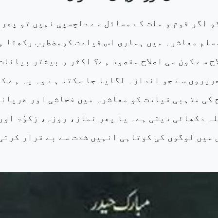
و اگر قوم و ملت کے مسائل سے دلچسپی نہیں تو پھر 
مسلم معاشرہ میں ہماری اس قیادت کومضطرب رکھتا ہ
ح سے کون سی اصلاح مقصود ہے؟ اکثر و بیشتر بیانات
ریروں سے جو اندازہ لگایا جا سکتا ہے وہ یہ ہے کہ
ح کی مذہبی قیادت کو معاشرہ میں فحاشی اور عریان
لہ دکھائی دیتی ہے۔ یا پھر نماز، روزہ، زکوٰۃ اور
 میں لوگوں کی کوتاہی انہیں شدت سے بے قرار کرتی