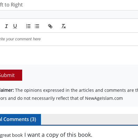
Submit
laimer:
The opinions expressed in the articles and comments are th
ors and do not necessarily reflect that of NewAgeIslam.com
al Comments (
3
)
I want a copy of this book.
 great book