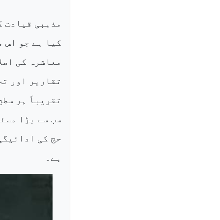
مذہبی قیادت ک
کیا ہے جو اس 
معاشرہ کی اصلا
تقاریر اور تح
تقریباً ہر سط
سب سے بڑا مسئ
حج کی ادائیگی
ہے۔