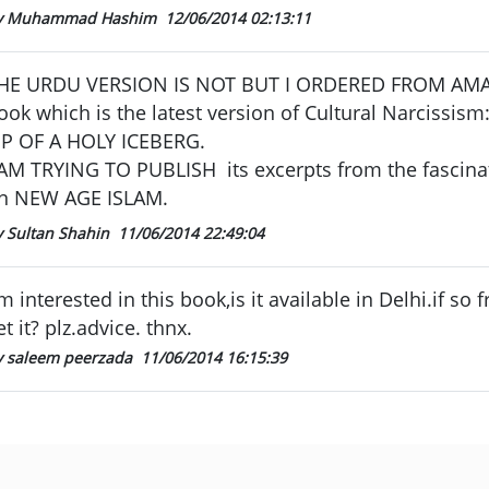
y Muhammad Hashim
12/06/2014 02:13:11
HE URDU VERSION IS NOT BUT I ORDERED FROM AMA
ook which is the latest version of Cultural Narcissis
IP OF A HOLY ICEBERG.
 AM TRYING TO PUBLISH its excerpts from the fascinat
n NEW AGE ISLAM.
y Sultan Shahin
11/06/2014 22:49:04
 m interested in this book,is it available in Delhi.if so
et it? plz.advice. thnx.
y saleem peerzada
11/06/2014 16:15:39