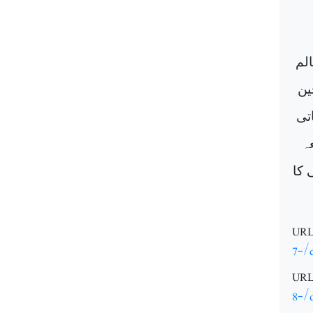
لم
ین
تی
ہ
 کا
URL 
7-/
URL 
8-/