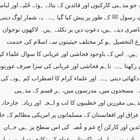
 جو مذہبی کارکنوں اور قائدین کے بتائے ہوئے حُلیے اور لبا
 رسول ﷺ کے طور پر پیش کیا گیا ہے۔ بے شمار لوگ دینی
ضری دیتے ہیں، دعوتِ دین پر نکلتے ہیں۔ لاکھوں نوجوان
 التحصیل ہو کر مختلف حیثیتوں سے اسلام کی خدمت
ہیں۔ اس کے باوجود فحاشی اور عریانی کا سوال علماء کر
ن رکھتا ہے۔ تاہم فحاشی اور عریانی کی سزا صرف عورتو
ھائی دیتی ہے۔ اور علماء کرام کا اضطراب کم ہونے کی
ہے۔ مسجدوں میں، مدرسوں میں، ہر قسم کے مذہبی
ہبی مقررین اور خطیبوں کا لب و لہجہ اور زیادہ جارحانہ
 عراق اور افغانستان کے مسلمانوں پر امریکی مظالم کے خ
دین اور کارکن آج غم و غُصہ کی اس سطح پر ہیں جہاں
یاد نہیں رہا۔ اور پاکستانی عوام کی تکلیف تو انہیں پہلے