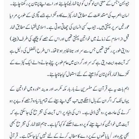
جیوبہن' جس کے معنی ان لوگوں کو اپنا خمار لینا چاہئے اور اسے اپنے پستان پر رکھنا چاہئے۔
لسان العرب کی مستند لغت کے مطابق خمار کپڑے کا وہ ٹکڑا ہے جسے پگڑی کے طور پر مرد یا
عورتیں سر پر پہنتی ہیں۔ جیوب کسی انسان کی چھاتی ہوتی ہے۔ اسلامی فقہا کے مطابق خمار
قبل از اسلام کے زمانے میں خواتین پہنتی تھیں اور اس کے حصے کو پیچھے کی طرف (پیٹھ)
روایتی طور پر رکھتی تھیں جس سے سر اور سینا ظاہر ہوتا تھا۔ اس طرح الفضل کی دلیل ہے
کہ آیت ہدایت دیتی ہے کہ سر اور گردن میں عام طور پر پہنے جانے والے ایک کپڑے کے
ٹکڑے (خمار) کو پستان کو ڈھپنے کے لئے استعمال کیا جانا چاہئے۔
اہم بات یہ ہے قرآن کے مفسرین نے بار بار مکہ مکرمہ اور مدینہ منورہ میں خواتین کے
یہاں تک کہ اگر ان کے بال ڈھنکے ہیں تب بھی اپنے سینے کے تمام یا زیادہ تر حصے کو بے پردہ
کرنے کی عادت پر روشنی ڈالی ہے۔ اس کی بنیاد پر اس آیت کی تشریح کی جا سکتی ہے کہ
آیت میں خواتین کو اپنے سینے کو پردہ سے ڈھکنے کو کہا گیاہے۔ تاہم لفظ خمار کی تشریح کبھی
بھی چہرہ اور / یا ہاتھوں کےپرد ے کا مطالبہ کرنے کے لئے نہیں کیا جا سکتا ہے۔ قرآنی