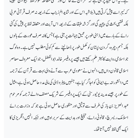
ہے۔ یہ اس تمہید پر مبنی ہے کہ "قرآن کے خالص اور لفظی مطالعہ مئوثر لفظ " جیوبہنّ " جیسا
کہ نیبر اسے پیش کرتی ہیں (بلاشبہ اس کے اور شاید امّ زینب کے ذریعہ نہ صرف قرآنی عربی
بلکہ فقہی بحث کی پیچیدگی اور گزشہ طبقات کے ذریعہ اس آیت اور متعلقہ لفظ پر پیش کی گئی
رائے کے بارے میں ذہنی طور پر عمیق جہالت پر مبنی ہے) جس کا نہ صرف عورت کے بالوں
بلکہ جسم ، چہرہ، گردن ، پستان کو مکمل طور پر ڈھانپنے سے کم کوئی مطلب نہیں ہے۔ وہ لوگ
جو اسلامی روایت کا بہتر علم رکھتے ہیں جیسے پروفیسر خالد ابوالفضل، جو ایک معروف معاصر
اسلامی قانون داں ہیں، انہوں نے سعودی عرب سے آنے والی بہت سے قرآن کے ترجمہ
میں دانشورانہ بے ایمانی کو اجاگر کیا ہے، جنہیں پیٹرو ڈالی کی مالی مدد حاصل ہوئی ہے، مثال
کے طور پر جیسے مدینہ یونیورسٹی کے ایک پروفیسر کے شریک مصنف والے ترجمہ کو مرحوم
عبد العزیز بن باز کی طرف سے توثیق اور منظوری حاصل ہوئی ہے جو کہ وزارت برائے
اسلامک ریسرچ ، قانونی رائے، تبلیغ اور ہدایت کے سربراہ ہیں اور جبکہ انہیں انگریزی کا
ایک بھی لفظ نہیں آتا تھا۔