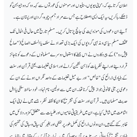
اعلان کرتا ہے کہ، 'اپنی بیویوں، بیٹیوں اور مومنوں کی عورتوں سے کہہ دو کہ وہ جیوبہنّ کو
ڈھنکے رہا کریں، یہ ایک ایسی اصطلاح ہے جس سے مراد جسم، چہرہ، گردن اور پستان ہے۔
آئیے ان دعووں کی موزوئیت کی جانچ پڑتال کریں۔ مسلم تاریخ میں حال فی الحال تک
مختلف مسلم سیاسی و مذہبی گروپوں کی ایک بڑی تعداد نے سلف یا السلف الصالح ("صالح
پیش رو") کے پیروکاروں نے اس جملے کا استعمال دوسرے مسلمانوں کے دعوے کو ناجائز
قرار دینے اور اپنے نظریات کو ذہن نشین کرانے اور اسلامی تعلیمات، یعنی قرآن اور سنت
کے بنیادی ذرائع کی "خالص" اور بے میل تعلیمات کے واحد نگراں ہونے کے ان کے
دعوی پر مبنی قانونی جواز پیش کرنا تھا۔ان میں سے اولین، نام نہاد، خود ساختہ سلفی یا اہل
حدیث مسلمان ہیں۔ قرآن اور سنت کی تشریح کا ان کا نقطہ نظر ، جسے میں نے اپنی ایک
اشاعت میں شامل کیا ہے، ان میں طریقیاتی خامیوں اور علمیات سے متعلق کمزور دلائل میں
ظاہر کئے گئے ہیں، ان دونوں ذرائع کی مکمل طور پر لفظی اور بغیر کسی سیاق و سباق کی تفہیم کی
بنیاد پر تشریح کی جاتی ہے۔ مزید برآں، جیسا کہ میں نے اپنے آنرس کے مقالہ میں بتایا ہے