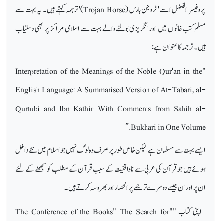
پروفیسر الفضل اسے ' ٹروجن ہارس (
Trojan Horse
)' ترجمہ کہتے ہیں۔ یہ بہت سے
مسلم کتب خانوں میں اور انگریزی بولنے والے بہت سے اسلامی مراکز پر بھی دستیاب
ہیں۔ ترجمہ کا عنوان ہے:
Interpretation of the Meanings of the Noble Qur'an in the
"
English Language: A Summarised Version of At-Tabari, al-
Qurtubi and Ibn Kathir With Comments from Sahih al-
.”
Bukhari in One Volume
ایسے بہت سے مسلمان ہے، لیکن خاص طور پر صرف وہ لوگ نہیں جو اسلام میں نئے داخل
ہوئے ہیں جوقرآن کی عربی سے ناواقفیت کے سبب قرآن کے مطلب کو سمجھنے کے لئے
ان پر اور ان جیسے دوسرے ترجمے پر انحصار اور بھروسہ کرتے ہیں۔
اپنی کتاب ""
The Conference of the Books" The Search for