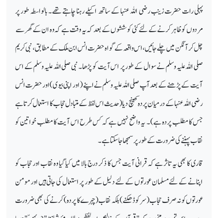
پہلی رات حضرت زینب رضی اللہ عنہا کے ساتھ اکیلے رہنا چاہتے تھے۔ بالواسطہ طور پر
مردوں کو ظاہر کرنے کے لئے کئی کوششوں کے بعد کہ یہ وقت ہے کہ وہ ان کے گھرسے
چل کر آنگن میں چلے جائیں، اس واقعہ کے گواہ حضرت انس ابن ملک کے مطابق، نبی کریم
صلی اللہ علیہ وسلم نے سوال کے طور پر اس آیت کو پڑھا۔ نبی صلی اللہ علیہ وسلم کے اس
آیت کے پڑھنے کے بعد آپ صلی اللہ علیہ وسلم نے اپنے (اور اپنی بیوی) اور حضرت انس
رضی اللہ عنہاکے درمیان پردہ کھینچ دیا (حدیث اس لفظ کے متبادل حجاب کا استعمال کرتا ہے
جس کا مطلب پردہ ہے)۔ یہ واضح نہیں ہے کہ کس طرح اس آیت کا مطلب خواتین کو
نقاب پہننے کی ضرورت کے طور پر سمجھا جا سکتا ہے۔
قاری کا بھی یہ تاثر ہے کہ قرانی آیت جس کا ذکر درج بالا میں کیا گیا وہ نقاب اور حجاب کو
اپنانے کے لئے مسلمان عورتوں کے لئے دلیل کے طور پر استعمال کی جاتی ہیں اور مومن
عورتوں کو نہ صرف حجاب (سر کو ڈھکنے) بلکہ نقاب (چہرے کا پردہ) کرنے کی بھی ضرورت