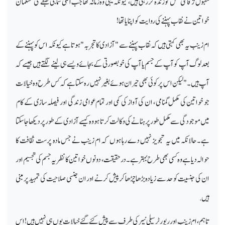
مقبول ژقافتی عمل کو زندہ کر رہی ہیں، کیونکہ یہی وہ زمانہ تھا جب اعلی سماجی طبقے کی مسلمان
خواتین نے نقاب پہننے کی روایت کو اپنایا تھا!
ام زینب یہ بھی کہتی ہیں کہ نقاب پہننے سے "آزادی کا تجربہ" ہوتا ہے کیونکہ اس کو پہننے کے
بعد لوگ آپ کو آپ کے جسم یا آپ کی خوبصورتی کے بجائے ویسے ہی لینے لگتے ہیں جیسے کہ
آپ ہیں۔" لیکن اس پر کوئی بھی حیران ہوئے بغیر نہیں رہ سکتا ہے کہ کس طرح وہ خیالات
جو خواتین کی مکمل گمنامی ، ان کی آواز کی کمی اور تمام عوامی زندگی اور فیصلہ سازی کے کام
میں موجودگی سے مکمل طور پر ہٹانے کی وکالت کرتا ہو وہ کیسے آزادی کے طور پر دیکھا جاسکتا
ہے۔ حالانکہ میں یہ تجویز نہیں دے رہا ہوں کہ ام زینب نے جس مادہ پرست ثقافت کا
حوالہ دیا ہے وہ کسی بھی طرح بہتر ہے۔ درحقیقت، دونوں خواتین کا نظریہ جسم کی تجسیم اور
ان کی جنسیت کو حد سے زیادہ بڑھا چڑھا کر پیش کرنے اور ان جنسی صلاحیت کی تمہید پر مبنی
ہیں.
تاہم، ام زینب اور رپورٹر سیلی نیبر کی طرف سے پیش کئے گئے خیالات یوں ہی نہیں ہیں! اس