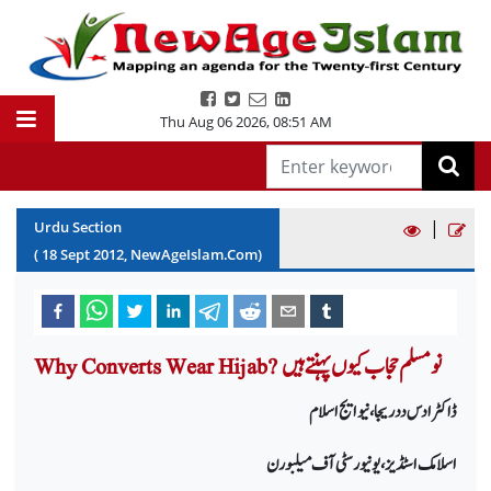
Thu Aug 06 2026
,
08:51 AM
|
Urdu Section
(
18
Sept
2012
, NewAgeIslam.Com)
Why Converts Wear Hijab? نومسلم حجاب کیوں پہنتے ہیں
ڈاکٹر ادس ددریجا، نیو ایج اسلام
اسلامک اسٹڈیز، یونیورسٹی آف میلبورن