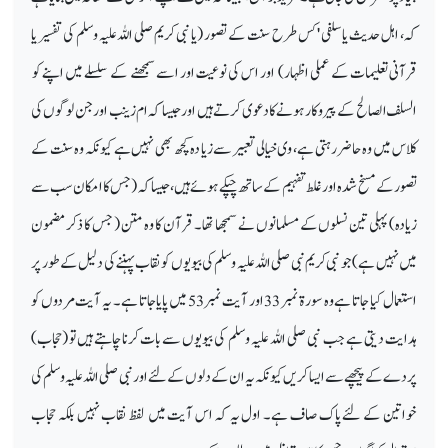
کہ، اہل حدیث یا سلفی ' کس طرح سنت کے تصور (یا نبی کریم صلی اللہ علیہ وسلم کی تفسیر یا
قرآنی تعلیمات کے عملی اظہار) اور اس کی نوعیت اور اسے سمجھنے کے سلسلے میں اپنے کو
السلف الصالح کے پیروکار ہونے کا دعوی کرتے ہیں اور جیسا کہ ام زینب اور جن لوگوں کی
کلاس میں وہ حاضر رہتی ہے، وی خیالی تعبیر سے زیا دہ کچھ بھی نہیں ہے کیونکہ وہ سنت کے
تصور کے مسخ شدہ اور غلط تفہیم کے ساتھ چپکے ہوئے ہیں، جیسا کہ ( جس کا امکان سب سے
زیادہ) پہلی تین نسلوں کے مسلمانوں نے سمجھا تھا۔ قرآن کا وہ متن ( جس کا ذکر مضمون
میں نہیں ہے) جو نبی کریم نبی صلی اللہ علیہ وسلم کی بیویوں کو نقاب پہننے کی دلیل کے طور پر
استعمال کیا جاتا ہے وہ سورۃ نمبر 33 اور آیت نمبر 53 میں پایا جاتا ہے۔ یہ آیت مردوں کو
ہدایت دیتی ہے جب نبی صلی اللہ علیہ وسلم کی بیویوں سے بات کرنا چاہتے ہیں تو (حجاب)
پردے کے پیچھے سے ایسا کریں کیونکہ یہ ان کے دلوں کے لئےاور نبی صلی اللہ علیہ وسلم کی
خواتین کے لئے پاک صاف ہے۔ اول یہ کہ اس آیت میں لفظ نقاب نہیں بلکہ حجاب