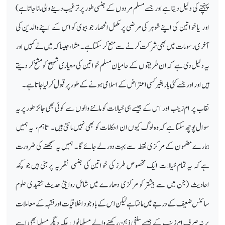
پہنچنے کی دلیل دیتا ہے اور جسے مسلم مردوں کے جنسی طور پر ترغیب دینے والی مانا جاتا ہے)
اور یا خواتین کی اپنے شوہر کی مرضی پر مکمل انحصار جو بیوی کو اس کے اپنے والدین کی
آخری رسومات میں بھی شرکت کرنے سے منع کر سکتا ہے۔ مثلا، جیسا کہ میں نے کہیں اور
یہ دلیل دی ہے کہ ان طریقوں کے حامیان مسلم خواتین کی معیاری شبیح کو مشخ کر دیتے
ہیں اور اور جسے کئی بار بغیر کسی اعتراض کے اسلامی ہونے کے طور پر قبول کر لیا جاتا ہے۔
نقاب پر ام زینب اور اس کے جیسے ہی خیالات کو ماننے والوں سے کوئی بھی جائز طور پریہ
سوال پوچھ سکتا ہے کہ وہ لوگ کیوں ان احکامات کو بھی نہیں مانتی ہیں۔ تاہم ، یہ ہمیں
ہمارے مضمون کے مرکزی نقطہ سے بہت دور لے جائے گا۔ ہمیں یہ سمجھنے کی ضرورت
ہے کہ یہ تمام خیالات ایک مخصوص طرز کی خواتین کی جنسی نظریہ پر مبنی ہیں جو کچھ
احادیث (جن میں سے بیشتر کو مرکزی دھارے میں شامل روایتی حدیث تنقیدی علوم
سائنس ضعیف کے درجے میں مانتا ہے لیکن اس کے باوجود اخلاقیات اور فقہہ کے معاملات
پر نہ صرف ام زینب کے جیسے سلفی ذہن رکھنے والے مسلمانوں بلکہ دیگر مسلما بھی اسے