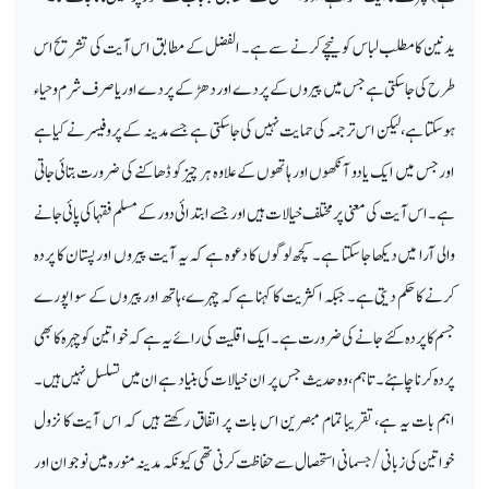
ید نین کا مطلب لباس کو نیچے کرنے سے ہے۔ الفضل کے مطابق اس آیت کی تشریح اس
طرح کی جا سکتی ہے جس میں پیروں کے پردے اور دھڑ کے پردے اور یا صرف شرم و حياء
ہو سکتا ہے، لیکن اس ترجمہ کی حمایت نہیں کی جا سکتی ہے جسے مدینہ کے پروفیسر نے کیا ہے
اور جس میں ایک یا دو آنکھوں اور ہاتھوں کے علاوہ ہر چیز کو ڈھاکنے کی ضرورت بتائی جاتی
ہے۔ اس آیت کی معنی پر مختلف خیالات ہیں اور جسے ابتدائی دور کے مسلم فقہا کی پائی جانے
والی آرا میں دیکھا جا سکتا ہے۔ کچھ لوگوں کا دعوہ ہے کہ یہ آیت پیروں اور پستان کا پردہ
کرنے کا حکم دیتی ہے۔ جبکہ اکثریت کا کہنا ہے کہ چہرے، ہاتھ اور پیروں کے سوا پورے
جسم کا پردہ کئے جانے کی ضرورت ہے۔ ایک اقلیت کی رائے یہ ہے کہ خواتین کو چہرہ کا بھی
پردہ کرنا چاہئے۔ تاہم، وہ حدیث جس پر ان خیالات کی بنیاد ہے ان میں تسلسل نہیں ہیں۔
اہم بات یہ ہے، تقریبا تمام مبصرین اس بات پر اتفاق رکھتے ہیں کہ اس آیت کا نزول
خواتین کی زبانی / جسمانی استحصال سے حفاظت کرنی تھی کیونکہ مدینہ منورہ میں نوجوان اور