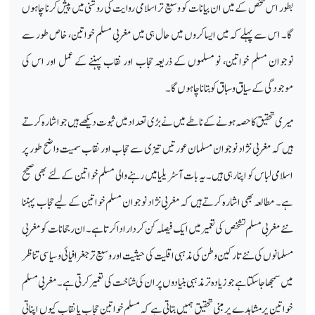
بطور اس شخص کے میں ان بیانات کو وسیع تر اسلامی روایت کی روشنی میں پیش کرنا چاہوں
گا۔ اس سے پہلے کہ میں ایسا کروں میں حال ہی میں مغربی مسلم خواتین، خاص طور سے
نوجوان مسلم خواتین، نو مسلموں کے ذریعہ حجاب اور نقاب پہننے کے عمل اور اس کی
موجودگی کے سیاق و سباق کو بتانا چاہوں گا۔
میری تحقیق کا حصہ ہونے کے ناطے میں نے بڑی تعداد میں ثبوت دیکھے ہیں جو اشارہ کرتے
ہیں کہ مغربی نژاد نوجوان مسلمان عورتیں تیزی سے حجاب اور نقاب سمیت واضح طور پر
اسلامی لباس کو اپنا رہی ہیں۔ یہ بات آسٹریلیا میں رہنے والی مسلم خواتین کے لئے بھی صحیح
ہے۔ مطالعہ بھی اشارہ کرتے ہیں کہ مغربی نژاد نوجوان مسلم خواتین کے لیے حجاب پہننا
نئے مغربی مسلم تشخص کی تعمیر میں ایک فیصلہ کن کردار ادا کرتا ہے۔ ان رجحانات کو مغربی
مسلمانوں کی نئے تارکین وطن کی مذہبی اقلیت کی حیثیت اور وسیع تر جغرافیائی و سیاسی تناظر
میں سمجھا جا سکتا ہے جو زیادہ تر مذہبی بنیادوں پر ان کی شناخت کی تعمیر کرتی ہے۔ مغربی مسلم
خواتین پر مشاہدے پر مبنی تحقیق ہمیں بتاتی ہے کہ مسلم خواتین حجاب یا نقاب کیوں اپناتی