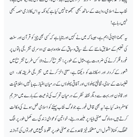
نقاب نے اسلامی روایت کے ساتھ کبھی سمجھوتا
نہیں کیا ہے کیونکہ یہ اس کا لازمی حصہ کبھی
نہیں رہا ہے!
یہ سمجھنا انتہائی اہم ہے، جیسا کہ میں نے کہیں اور بتایا ہے کہ کسی بھی چیز کو قرآن اور سنت
کی تعلیم کے مطابق ماننے کے لئے سیاق و سباق کے علاوہ بہت سی دوسری تشریحی باتوں پر
غور و فکر کرنے کی ضرورت ہے، مثال کے طور پر : تشریح کرنے والا کس طرح تشریح میں
شعور کےکردار اور امکانات کو دیکھتا ہے، معنی اخز کرنے میں تشریحی طریقہ کار، ان
تعلیمات کے سماجی، ثقافتی پہلوؤں اور آفاقی پہلوؤں کے درمیان امتیاز ہے یا نہیں، اخلاقیات
اور قانون اور بہت سے دیگر نقطہ نظر کے درمیان تحرک کی نوعیت کے بارے میں مترجم
کامفروضہ کیا ہے! یہ بھی قابل غور ہے جو لوگ نقاب پہننے کو اسلامی عمل ہونے کی وکالت
کرتے ہیں ، وہ لوگ صنفی بنیاد پر علیحدہ رہنے، خواتین کو عوامی زندگی سے مکمل طور پر الگ
تھلگ رکھنا (بشمول اس مضحکہ خیز قاعدہ کے جو صنفی طور پر مخلوط مجمع میں عورتوں کی آواز نہ