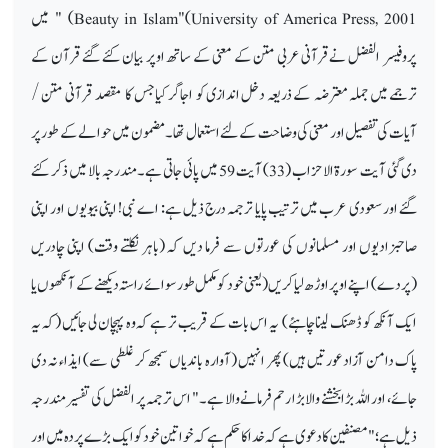
Beauty in Islam"(University of America Press, 2001
) " میں
پروفیسر الفضل نےقرآنی عربی متن کے معنی کے ساتھ اوپر بیان کئے گئے قرآن کے
ترجمے میں جملہ معترضہ کے ذریعہ دخل اندازی کو اجاگر کیاجس کا مقصد قرآنی متن /
آیات کی تفصیل اور معنی کی وضاحت کے لئے استعمال تھا۔ مضمون میں حوالے کے طور پر
دی گئی آیت سورۃ الا حزاب (33) آیت 59 میں پائی جاتی ہے۔ مندرجہ بالا میں ذکر کئے
گئے اور سعودی عرب میں ترتیب پایا ترجمہ درج ذیل ہے: اے نبی! اپنی بیویوں اور اپنی
صاحبزادیوں اور مسلمانوں کی عورتوں سے فرما دیں کہ (باہر نکلتے وقت) اپنی چادریں
(پردے) اپنے اوپر اوڑھ لیا کریں (یعنی خود کو مکمل طور سوائے راستہ دیکھنے کے آنکھوں یا
ایک آنکھ کو ڈھنک لینا چاہئے) یہ اس بات کے قریب تر ہے کہ وہ پہچان لی جائیں (کہ یہ
پاک دامن آزاد عورتیں ہیں) پھر انہیں (آوارہ باندیاں سمجھ کر غلطی سے) ایذاء نہ دی
جائے، اور اللہ بڑا بخشنے والا بڑا رحم فرمانے والا ہے۔ " اس ترجمہ پر الفضل کی تفسیر مندرجہ
ذیل ہے؛ "مصنفین کا دعوی ہے کہ خدا کا حکم ہے کہ خواتین خود کو ایک بڑے پردہ میں اور