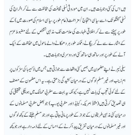
ہیں اس کی کئی وجوہات ہیں۔ ان میں موروثی نسلی ثقافت کی مخالفت سے لے کر اخراج کی
نسلی گفتگو تک، اسے سیاسی احتجاج / مزاحمت (عام طور پر سیاسی اسلام کی صورت میں) کے
طور پر پہننے سے لے کر اخلاقی طہارت کی علامت تک، مذہبی تشخص کے لئے مضبوط عزم
کے اشارے سے لے کر بیگانے، ممکنہ طور ہر دھمکانے والے ماحول میں حفاظت کے ایک
آلے کے طور پر اور ساتھ ہی ساتھ کئی اور دوسری وجوہات ہیں۔
سیلی نیبر نے اپنے مضمون میں ہمیں کئی واقعات سے جوڑتی ہیں جس میں لاکیمبا کی سڑکوں پر
ام زینب اور غیر مسلم لوگوں کے درمیان کشیدگی بڑھتی ہے۔ یہ اس مضمون کے مصنف
کے لئے کوئی تعجب کی بات نہیں ہے، کیونکہ یہ بہت سے مغربی ممالک میں ہو چکی تحقیقی کی
ہی تصدیق کرتی ہیں (مثلاً امریکہ، کینیڈا اور مغربی یورپ) جو بعض مغربی مسلمانوں کے
درمیان کئی مذہبی طریقوں کے جواز کے طور پر مانی جاتی ہے اور جو مسلم طبقے کے کچھ لوگوں
اور غیر مسلمانوں کے درمیان تفریق پیدا کرنے کے احساس کے لئے ذمہ دار ہے اور جو کچھ