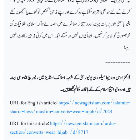
یہ بھی ہر ایک مسلمان کی ذمہ داری ہے کہ وہ مسلمانوں کے درمیان موجود کشیدگی کو کم
کرنے کے لئے جو بھی بہتر ہو سکتا ہے وہ کرے اور اپنے مذہبی تشخص کو کھونے یا سمجھوتہ کئے
بغیر با معنی طور پر بات چیت اور وسیع تر معاشرے میں حصہ لے تاکہ اسلامی اخلاقیات کی
خوبصورتی کو ظاہر کر سکیں۔ ایسا کیوں نہیں ہو سکتا، جبکہ اس میں کوئی مذہبی رکاوٹ نہیں
ہے!
----------
ڈاکٹر ادس ددریجا میلبورن یونیورسٹی کے شعبہ اسلامک اسٹڈیز میں ریسرچ ایسوسی ایٹ
ہیں اور وہ نیو ایج اسلام کے لئے باقاعدہ کالم لکھتے ہیں۔
URL for English article:
https://newageislam.com/islamic-
sharia-laws/muslim-converts-wear-hijab/d/7044
URL for this article:
https://newageislam.com/urdu-
section/converts-wear-hijab-/d/8717