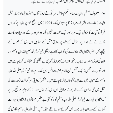
استعمال کیا گیا ہے جس کا اس تناظر میں مطلب ایک پردے سے ہے۔
دوم، معروف مسلم سماجیات و ماہر تعلیم فاطمہ مرنسّی نے اپنی کتاب "دی ویل اینڈ دی میل
الیٹ (نقاب اور اشراف مرد) " (پرسیوس بک 1991) میں واضح طور پر بتایا ہے کہ اس
قرآنی آیات کا نزول ایک مرد اور ایک عورت نہیں بلکہ دو مردوں کے درمیان رکاوٹ
ڈالنے کے لئے ہوا ہے۔ مثال کے طور پر روایتی متن کے مطابق اس وحی کے نزول کے
پیچھے پس منظر، شادی شدہ جوڑے کی خواب گاہ ہے (یعنی نبی کریم محمد صلی اللہ علیہ وسلم اور
ان کی بیوی حضرت زینب رضی اللہ عنہ) جو اپنی گہری بے تکلفی کی حفاظت کرنا چاہتے ہیں
اور تیسرے شخص (ایک شخص جن کا نام حضرت انس ابن ملک ہے جو نبی کریم صلی اللہ علیہ
وسلم کے صحابہ میں سے ہیں) کو خارج کرنا چاہتے ہیں۔ مختصراً روایتی سرگزشت (حدیث کی
شکل میں کئی ورژن کے ساتھ) کے مطابق اس وحی کے نازل ہونے کے پیچھے موقع یہ ہے
کہ شادی کی رات نبی کریم صلی اللہ علیہ وسلم خود کو کئی بے عقل مہمانوں جو شادی کی رات
کھانے کے دوران بات چیت میں کھو ئے ہوئے تھے جبکہ آپ صلی اللہ علیہ وسلم شادی کی