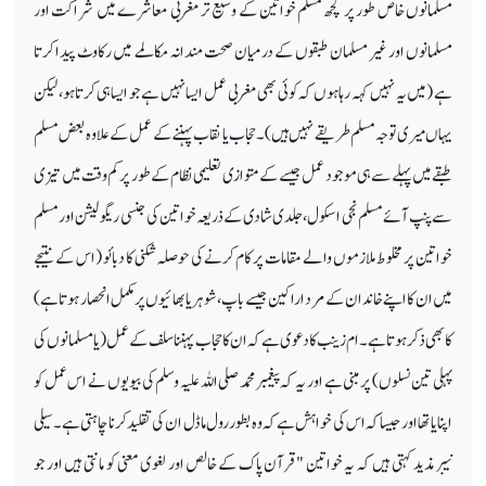
مسلمانوں خاص طور پر کچھ مسلم خواتین کے وسیع تر مغربی معاشرے میں شراکت اور
مسلمانوں اور غیر مسلمان طبقوں کے درمیان صحت مندانہ مکالمے میں رکاوٹ پیدا کرتا
ہے (میں یہ نہیں کہہ رہا ہوں کہ کوئی بھی مغربی عمل ایسا نہیں ہے جو ایسا ہی کرتا ہو، لیکن
یہاں میری توجہ مسلم طریقے نہیں ہیں)۔ حجاب یا نقاب پہننے کے عمل کے علاوہ بعض مسلم
طبقے میں پہلے سے ہی موجود عمل جیسے کے متوازی تعلیمی نظام کے طور پر کم وقت میں تیزی
سے پنپ آئے مسلم نجی اسکول، جلدی شادی کے ذریعہ خواتین کی جنسی ریگو لیشن اور مسلم
خواتین پر مخلوط ملازموں والے مقامات پر کام کرنے کی حوصلہ شکنی کا دبائو (اس کے نتیجے
میں ان کا اپنے خاندان کے مرد اراکین جیسے باپ، شوہر یا بھائیوں پر مکمل انحصار ہوتا ہے)
کا بھی ذکر ہوتا ہے۔ ام زینب کا دعوی ہے کہ ان کا حجاب پہننا سلف کے عمل (یا مسلمانوں کی
پہلی تین نسلوں) پر مبنی ہے اور یہ کہ پیغمبر محمد صلی اللہ علیہ وسلم کی بیویوں نے اس عمل کو
اپنایا تھا اور جیسا کہ اس کی خواہش ہے کہ وہ بطور رول ماڈل ان کی تقلید کرنا چاہتی ہے۔ سیلی
نیبر مذید کہتی ہیں کہ یہ خواتین "قرآن پاک کے خالص اور لغوی معنی کو مانتی ہیں اور جو