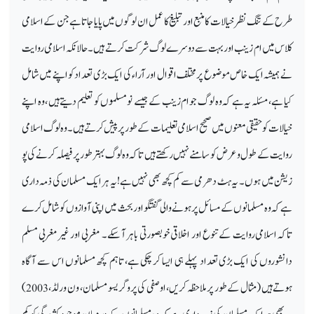
طرح کے تنگ نظر خیالات کا منبع اور تبلیغ کا عمل ان لوگوں میں پایا جاتا ہے جن کے اسلامی
کلاس میں ام زینب اور بہت سے دوسرے لوگ شرکت کرتے ہیں۔ حالانکہ اسلامی روایت
نے ہمیشہ ایک خاص موضوع پر مختلف اقوال اور آراء کی ایک بڑی تعداد کو اپنے میں شامل
کیا ہے، مسئلہ یہ ہے کہ وہ لوگ جوام زینب کے جیسے نو مسلموں کو تعلیم دیتے ہیں ، وہ اپنے
خیالات کو حقیقی معنوں میں صحیح اسلامی تعلیمات کے طور پر پیش کرتے ہیں۔ وہ لوگ اسلامی
روایت کے طول و عرض کو سامنے نہیں رکھتے ہیں تاکہ وہ لوگ بہتر طور پر فیصلہ کرنے کی پو
زیشن میں ہوں۔ یہ ہٹ دھرمی سے کم کچھ بھی نہیں ہے! یہ ہر ایک مسلمان کی ذمہ داری
ہے کہ وہ مسلمانوں کے مسائل پر ہونے والی گفتگو اور بحث میں اپنی آوازوں کوشامل کرے
تاکہ اسلامی روایت کے تنوع اور اخلاقی خوبصورتی باہر آ سکے۔ مغربی اور غیر مغربی مسلم
دانشوروں کی ایک بڑی تعداد پہلے ہی ایسا کر چکی ہے، تاہم کچھ مسلمانوں اس سے آگاہ
ہوتے ہیں (مثال کے طور پر ملاحظہ کریں، او صفی کی پروگریسو مسلمان، ون ورلڈ، 2003)