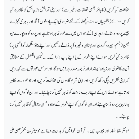
حفاظت کیا کریں (ناجائز جنسی تعلقات وغیر سے) اور اپنی آرائش و زیبائش کو ظاہر نہ کیا
کریں سوائے ( ہتھیلیاں ، راستہ دیکھنے کے لئے ضروری ایک یا دونوں آنکھ اور باہری کپڑے
جیسے پردہ، دستانے، ایپرن) کے جو اس میں سے خود ظاہر ہوتا ہے اور پردہ کو وہ پورے جیو
بھن (جسم، چہرہ، گردن اور پستان وغیرہ) پر ڈالے رکھیں اور اپنے بناؤ سنگھار کو (کسی پر)
ظاہر نہ کیا کریں سوائے اپنے شوہر کے یا اپنے باپ دادا کے..... لیکن الفضل کے مطابق
آیت کا لغوی اور زیادہ ایماندارانہ ترجمہ مندرجہ ذیل ہوگا: اور مومن عورتوں سے کہہ دیں
کہ اپنی نظریں نیچی رکھا کریں، اور اپنی شرم گاہوں کی حفاظت کریں، اور جو خود سے ظاہر
ہوتا ہے سوائے اس کے اپنے زیب وزینت کو ظاہر نہیں کرنا چاہئے۔ اور ان لوگوں کو اپنے
پستان پر پردہ ڈالنا چاہئے اور ان لوگوں کو اپنے شوہر کے علاوہ حسن وجمال کو ظاہر نہیں کرنا
چاہئے ....
موئثر لفظ خمار اور جیوب ہیں۔ قرآن خواتین کو ہدایت دیتا ہے 'ولیضربن بخمرھن علی