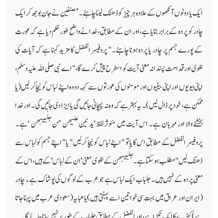
ایک یا دونوں آنکھوں کے علاوہ ہر چیز کو ڈھنک لینا چاہئے۔ مصنفین نے جان بوجھ کر ایک
چادر کو پردہ کے برابر بتایا ہے، اور ان کے مطابق، خدا نے واضح طور حکم دیا ہے کہ عورت
کے پورے جسم پر چادر یا پردہ ہونا چاہئے۔ " پروفیسر الفضل کا مزید کہنا ہے کہ آیات کی
لغوی اور قدامت پسندانہ معنی آیت کو اسطرح پیش کرے گا، "اے نبی صلی اللہ علیہ وسلم،
اپنی بیویوں اور اپنی بیٹیوں اور مومنوں کی عورتوں سے کہہ دو وہ اپنے لباس کو نیچا کر لیں (یا
ممکن ہے، خود پر ڈال لیں)۔ یہ بہتر ہےکہ وہ نہ پہچانی جائیں گی یا ایزا دی جائیں گی۔ اور خدا
بخشنے والا اور مہربان ہے۔ اس آیت میں مئوثر لفظ 'ید نین علیھن من جلٰبیبھن 'ہے۔
پروفیسر الفضل کے مطابق اس کا یا تو "اپنے لباس کو نیچا کر لیں" یا " اپنے جسم کو لباس سے
ڈھنک لیں" مطلب ہوسکتا ہے ۔ جلٰبیبھن کے لغوی معنی ' ان کے لباس' کے ہیں، اس کے
معنی پردہ کے نہیں ہیں۔ جلباب ایک لباس ہے جو عرب کے لوگوں کی پوشاک ہے۔ چادر
(ایران اور عراق میں بہت سی خواتین اسے پہنتی ہیں) یا عبایہ (سعودی عرب میں پہنا جاتا
ہے) کپڑے کا ایک ٹکڑا ہے، اور الفضل کےمطابق جلباب کے طور پر نہیں مانا جائے گا۔