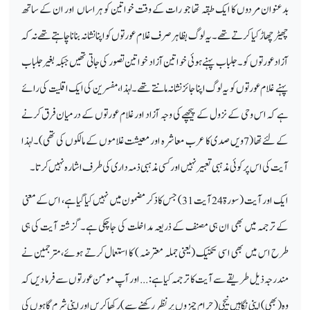
بدعنوان مردوں کا ایک طبقہ تھا جو رات کے وقت خواتین کو ہراساں اور ان کے ساتھ
چھیڑ چھاڑ کیا کرتے تھے۔ یہ لوگ بظاہر صرف غلام عورتوں کو اپنا نشانہ بنانا چاہتے تھے نہ کہ
آزاد عورتوں کو۔ جلباب پہنے ہوئی خواتین آزاد خواتین تصور کی جاتی تھیں جبکہ بغیر جلباب
پہنے غلام عورتوں کو یہ لوگ اپنا جائز نشانہ مانتے تھے۔ لہذا، مفسرین کی ایک اقلیت کی رائے
ہے کہ اس وحی کے نزول کے پیچھے کی وجہ آزاد اور غلام عورتوں کے درمیان فرق کرنے
کے لئے تھا (7ویں صدی کا عرب معاشرہ اور معیشت غلاموں کے مالکوں کی تھی)۔ لہذا
آیت کی اس پر کوئی مذہبی تعبیر نہیں اور کسی مذہبی ذمہ داری کی طرف اشارہ نہیں کرتا۔
ایک اور آیت (سورۃ 24 آیت 31) جس کا ذکر مضمون میں نہیں کیا گیا ہے، اس کے معنی
کے ترجمہ میں بھی ان ہی مصنف کے ذریعہ مداخلت کی جا چکی ہے۔ گزشتہ آیت کی ہی
طرح اس میں بھی اسی تکنیک (یعنی جملہ معترضہ ) کا استعمال کرتے ہوئے، مترجمین نے
مندرجہ ذیل طریقے سے آیت کا ترجمہ کیا ہے: ... اور آپ مومن عورتوں سے فرما دیں کہ
وہ (بھی) اپنی نگاہیں نیچی (حرام چیزوں پر نظر رکھنے سے) رکھا کریں اور اپنی شرم گاہوں کی