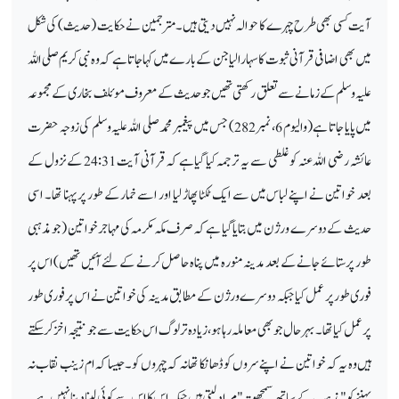
آیت کسی بھی طرح چہرے کا حوالہ نہیں دیتی ہیں۔ مترجمین نے حکایت (حدیث ) کی شکل
میں بھی اضافی قرآنی ثبوت کا سہارا لیا جن کے بارے میں کہا جاتا ہے کہ وہ نبی کریم صلی اللہ
علیہ وسلم کے زمانے سے تعلق رکھتی تھیں جو حدیث کے معروف موئلف بخاری کے مجموعہ
میں پایا جاتا ہے (والیوم 6، نمبر 282) جس میں پیغمبر محمد صلی اللہ علیہ وسلم کی زوجہ حضرت
عائشہ رضی اللہ عنہ کو غلطی سے یہ ترجمہ کیا گیا ہے کہ قرآنی آیت 24:31 کے نزول کے
بعد خواتین نے اپنے لباس میں سے ایک ٹکٹا پھاڑ لیا اور اسے خمار کے طور پر پہنا تھا۔ اسی
حدیث کے دوسرے ورژن میں بتایا گیا ہے کہ صرف مکہ مکرمہ کی مہاجر خواتین (جو مذہبی
طور پر ستائے جانے کے بعد مدینہ منورہ میں پناہ حاصل کرنے کے لئے آئیں تھیں) اس پر
فوری طور پر عمل کیا جبکہ دوسرے ورژن کے مطابق مدینہ کی خواتین نے اس پر فوری طور
پر عمل کیا تھا۔ بہر حال جو بھی معاملہ رہا ہو، زیادہ تر لوگ اس حکایت سے جو نتیجہ اخز کر سکتے
ہیں وہ یہ کہ خواتین نے اپنے سروں کو ڈھانکا تھا نہ کہ چہروں کو۔ جیسا کہ ام زینب نقاب نہ
پہننے کو " مذہب کے ساتھ سمجھوتہ" مراد لیتی ہیں جبکہ اس کا اس سے کوئی لینا دینا نہیں ہے۔