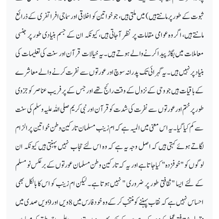
ثبوت کے طور پر مانتے ہیں) میں ملتی ہیں ، جو خواتین کو اخلاقی اور سماجی افراتفری کے ذرائع
مانتے ہیں، ا گر وہ عوامی مقامات پر نظر آ جاتی ہیں، کیونکہ ان کے جسم بنیادی طور پر جنسی
معاملات میں بگاڑ پیدا کرنے والے ہوتے ہیں۔ یہ خیالات قرآن اور سنت کی تعلیمات کی
بنیاد پر نہیں ہیں۔ یہ گہرائی تک پدرانہ سوچ اور عورتوں سے نفرت کرنے والے معاشرے
کے باقیات ہیں جو وحی کے نزول کے وقت رائج تھے اور جس کے پرفریب عناصر کو جزوی
طور پر ختم اور عورتوں سے نفرت کی شدت کو قرآن اور نبی کریم صلی اللہ علیہ وسلم کی سنت
سے کم کیا گیا۔ یہ اس معنی میں المیہ ہے کہ ام زینب مسلمان تارکین وطن خواتین پر الزام
لگاتے ہوئے کہتی ہیں کہ اصل وجہ یہ ہے کہ وہ اس لئے حجاب نہیں پہنتی ہیں کیونکہ ان
لوگوں کو "خوفزدہ" کیا جا تاہے اور یہ کہ تارکین وطن مسلمان عورتوں کے برعکس نو مسلم
کے لئے ایسا "ثقافتی طور پر ضروری " نہیں ہوتا ہے۔ لیکن ام زینب کو اس کا بالکل بھی
احساس نہیں ہے کہ نقاب پہننے کو منتخب کر کے وہ خود فارس میں 8ویں اور 9ویں صدی میں