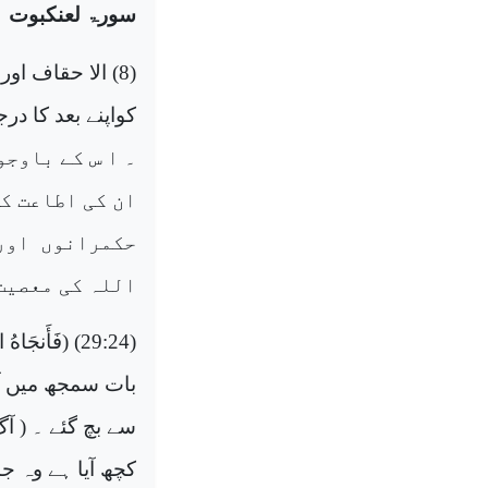
سورۃ لعنکبوت
(8)
الا حقاف اور
کواپنے بعد کا در
۔ ا س کے باوجو
ان کی اطاعت کی
حکمرانوں
اور
اللہ کی معصیت
(29:24) (
فَأَنجَاهُ ال
بات سمجھ میں آ
سے بچ گئے ۔ ( ا
کچھ آیا ہے وہ 