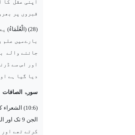
اپنی عقل
کا ا
قبروں پر بھرو
(28) (
الْعُلَمَاءُ
) یع
بارےمیں علم ر
جاننے والے
بن
اور اس سے ڈرنے
دیا گیا ہے او
سورۃ الصافات
(10:6)
الشعراء
کے ا
الجن
9 تک اور
ال
کرتے تھے اور ا