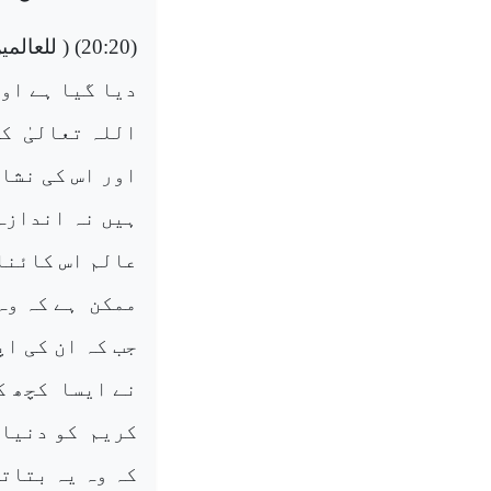
(20:20) (
للعالمی
دیا گیا ہے او
اللہ تعالیٰ
کی
اور اس کی نشا
ہیں نہ اندازہ 
عالم اس کائنا
ممکن
ہے کہ وہ
جب کہ ان کی ا
نے ایسا
کچھ ک
کریم
کو دنیا 
کہ وہ یہ بتاتا