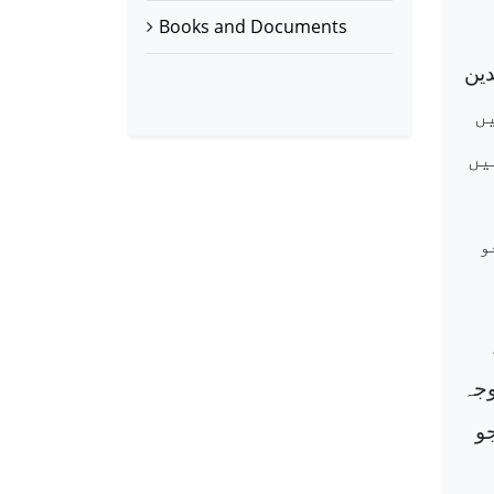
Books and Documents
دین
ں
یں
و
جہ
و