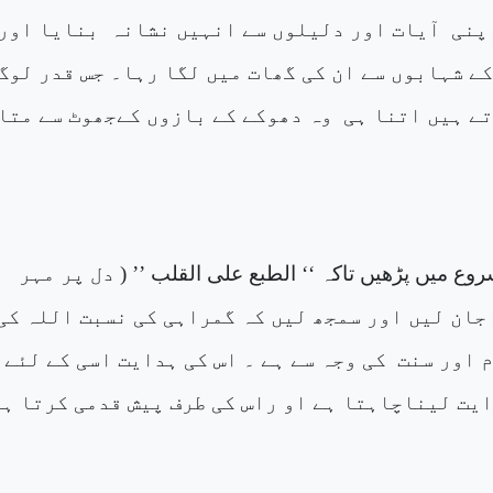
اپنی
آیات اور دلیلوں سے انہیں نشانہ
بنایا اور
کے شہابوں سے ان کی گھات میں لگا رہا۔ جس قدر لوگ
تے ہیں اتنا ہی
وہ دھوکے کے بازوں کےجھوٹ سے متا
وع میں پڑھیں تاکہ ‘‘
الطبع علی القلب
’’ ( دل پر مہر
 جان لیں اور سمجھ لیں کہ گمراہی کی نسبت اللہ کی
م اور سنت
کی وجہ سے ہے ۔ اس کی ہدایت اسی کے لئے
ایت لیناچاہتا ہے او راس کی طرف پیش قدمی کرتا ہ