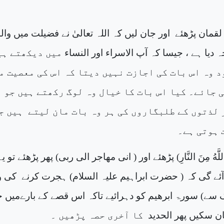
 لقمان
پڑھئے
اور جان لیں کہ اللہ تعالیٰ نے فضیلت میں وال
جہ دیا ہے ، جیسا کہ آپ
الاسراء
اور
النساء
میں دیکھتے ہی
د وہ اس بات کی اجازت نہیں دیتا کہ اس کی معصیت م
 جائے۔ کیا اس بات کا خیال وہ لوگ رکھتے ہیں جو
 لذتوں کے طلبگاروں کی ہر وہ بات مان لیتے
ہیں ج
 ہوتی ہے۔
لَّهُ مِنَ النَّارِ
) پڑھئے اور (
انی مھاجر الی ربی
) پھر پڑھئے تو یہ
ئے گی کہ ( حضرت ابراہیم علیہ السلام) ہجرت کرنے
کی و
ٓگ سے)
سورۃ ابرھیم
کو دہرائیے تاکہ اس قصے کے بارےمیں ج
جان سکیں پھر
الحدید
کا آخری حصہ پڑھیں ۔