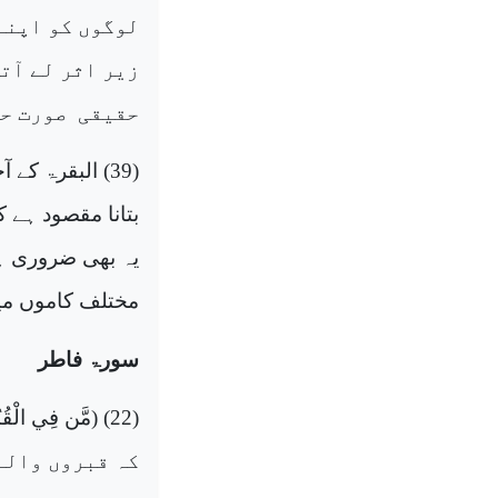
لوگوں کو اپنے
زیر اثر لے آت
حقیقی
صورت حا
(39)
البقرۃ
کے آ
بتانا مقصود ہے 
یہ بھی ضروری ہے
مختلف کاموں میں
سورۃ فاطر
(22) (
مَّن فِي الْقُب
کہ قبروں والے