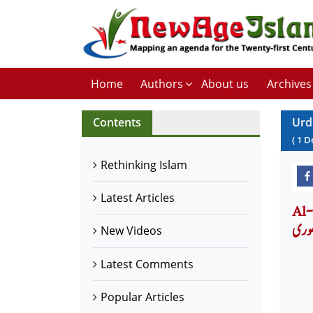
Home
Authors
About us
Archives
Contents
Urd
(
1
D
Rethinking Islam
Latest Articles
لقرآن
نھوری
New Videos
Latest Comments
Popular Articles