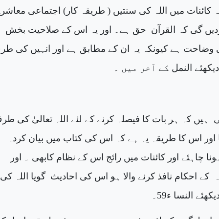
ا ہے کہ کائنات میں اللہ کی سنتیں ( طریقہ کار) اجتماعی معاشر
یں گی کہ القرآن
حق ہے۔ اور یہ اس کے صلاحیت بخش
ا
وضاحت ہے کیونکہ یہ ان کے مطابق ہے اور انہیں کی طر
دیکھئے
النمل
کے آخر میں ۔
ہیں کہ ہر بات کا فیصلہ کرنے کے لئے اللہ تعالیٰ کی طر
ا اور اس کا طریقہ یہ ہے کہ اس کی کتاب میں بیان کردہ
ونا چاہئے اور کائنات میں رائج اس کے نظام کابھی ۔ اور
ہ
کے احکام نافذ کرنے والا ہو اس کی احادیث
گویا اللہ کی
یکھئے
النسا ء
59۔