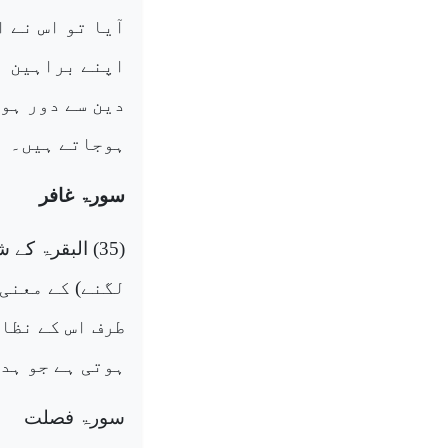
آیا تو اس نے 
اپنے براہین
دین سے دور ہو
ہوجاتے ہیں۔
سورۃ غافر
(35)
البقرۃ
کے شر
لگنے) کے معنی
طرف اس کے نظا
ہوتی ہے جو ہد
سورۃ فصلت