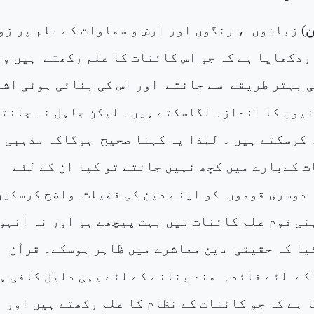
ن
) زبانوں
، رنگوں اور ارض و سماوات کے علم پر زو
 ردکھایا ہے کہ جو اس کائنات کا علم رکھتے
ہیں وہ
 بہتر طریقے
سے جانتے
اور اس کی بنائی ہوئی اش
نیوں کا اندازہ لگاسکتے ہیں۔ لیکن جاہل نہ جانت
کرسکتے ہیں ۔ لہٰذا یہ کہنا صحیح
ہوگاکہ مذہبی
ت کےبارے میں کچھ نہیں جانتے تو کیا ان کے لئے
 دوسری قوموں
کو اپنے دین کی فضیلت
واضح کرسکیں
پنی قوم علم کائنات میں بہت پیچھے ہو اور نہ انہو
یا کہ حقیقی
دین معاشرے میں ظاہر ہوسکے۔ قرآن
کے
لئے فائدہ
مند بنانے کے لئے یہی دلیل کافی ہ
 ہے کہ جو کائنات کے نظام کا علم رکھتے ہیں اور ا