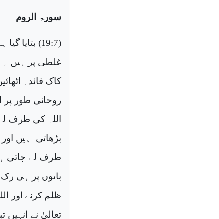
سورۃ الروم
(19:7) بتایا گیا ہے کہ جو زندگی
غلطی پر ہیں ۔ 
کاک فائدہ اٹھائی
روحانی طور پر ا
اللہ کی طرف لے
بڑھاتی
ہیں اور 
طرف لے جاتی ہے 
باتوں پر ہی رک گ
ظلم کرنے اور الل
تعالیٰ نے انہیں تب