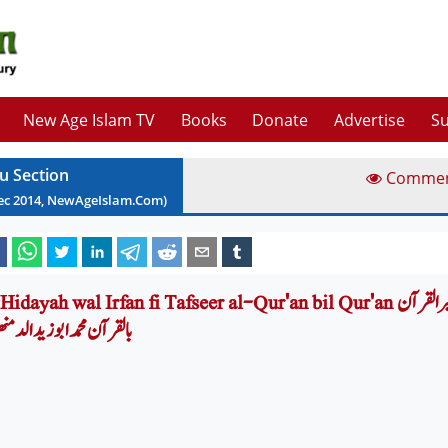
New Age Islam TV
Books
Donate
Advertise
Su
u Section
Comme
ec
2014
, NewAgeIslam.Com)
Al-Hidayah wal Irfan fi Tafseer al-Qur'an bil Qur'an الھدایۃ والعرفان فی تفسیر ا
بالقرآن محمد ابوزید الد م