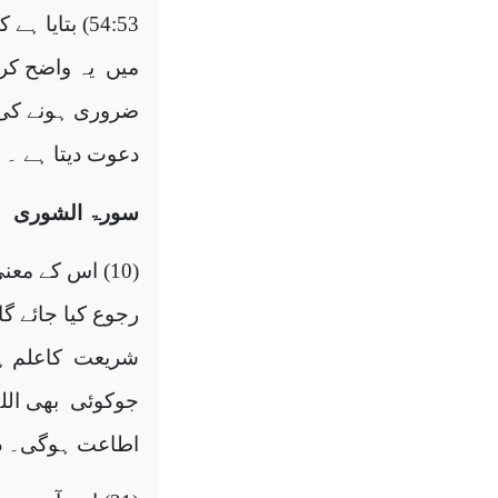
54:53) بتای
میں
یہ واضح کرد
ضروری ہونے کی 
دعوت دیتا ہے ۔ 
سورۃ الشوری
(10) اس کے معنی
رجوع کیا جائے گ
شریعت
کاعلم ہ
جوکوئی
بھی الل
اطاعت ہوگی۔ د