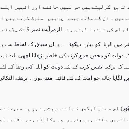
 تابع
کرلیتےہیں جو نہیں جانتے اور انہیں اپنے
ے ہیں ۔ ان کے ساتھ جیسا
چاہیں
سلوک کرتے ہیں او
ل اس کی تائید
کرتی ہے۔
الزمر
آیت نمبر 9 تک پڑھئے ۔
خر میں الربا
کو دبارہ دیکھئے
۔ یہاں سباق کے لحاظ سے یہ
کہ دولت کو محض جمع کرنے کی خاطر بڑھانا اچھی بات نہی
 کہ تزکیہ نفس کرنے کے لئے دولت کو اللہ کی رضا کے لئے 
 لگایا جائے جو امت کے لئے فائدہ مند ہوں ۔ پرھئے
التکاثر
ُورِ
) اس سے ان لوگوں کے لئے عبرت ہے جو یہ سمجھتے ت
 انہیں
سنتے ہیں جنہیں
وہ پکارتے ہیں ۔ شاید لو