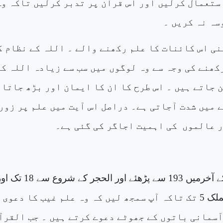
ستعمال کرلیں اور اس قرآن پر تدبر کرلیں تاکہ وہ
سہ نہ کریں ۔
نی اس کائنات کا علم رکھنے والے ۔ اللہ کے نظام ک
کھنے کی وجہ سے وہ لوگوں میں سب سے زیادہ اللہ کو
 جاتے ہیں ۔ اس طرح کا ان کا ایمان اور بڑھ جاتا 
 میں شدت آجاتی ہے۔ دراصل اس آیت میں علم پر زور
ر عالموں
کی اہمیت اجاگر کی گئی ہے۔
ٓخرمیں 193 سے پڑھئے اور
الحجر
کے شروع سے 18 تک اور
ملک
5 تک تاکہ آپ سمجھ لیں کہ وہ علم غیب کا دعوی
ٓسمانی باتوں کے جھوٹے دعوے کرتے ہیں ۔ جب القرآ