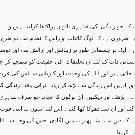
کی ظاہری باتو ں پراکتفا کرلیتے ہیں وہ
یہ ضروری ہے کہ لوگ کائنات او راس کےنظام سے دو طرح
ں ۔ ایک تو جسمانی طور پر زیبائش اور آرائش سے اور دوسر
نسانی ذات کے لئے ان تخلیقات
کی حقیقت کو سمجھ کر ج
 جاتی ہیں اور اللہ کی وحدت اور کبریائی سےاس کی عزت
اور انہیں اس زندگی سے بڑھ کر زیادہ ترقی یافتہ زندگی ک
۔ پڑھئے اور دیکھیں
ان لوگوں کا انجام جو صرف ظاہری
ئے اور ان سے دھوکا کھا گئے ۔ اس لئے انہوں نے اپنی قوت
ہ
کے دین سے
منہ پھیر نے میں لگادی
جس کی وجہ سے الل
اہ کردیا۔