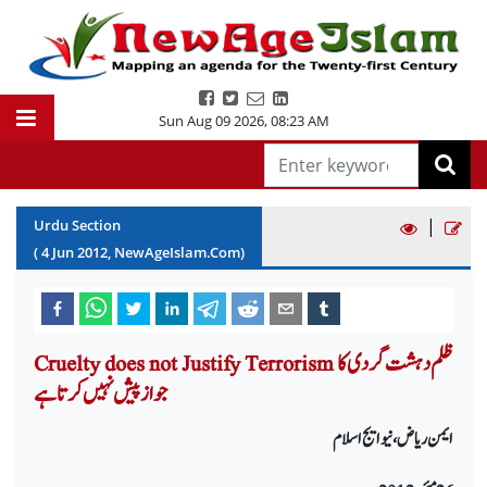
Sun Aug 09 2026
,
08:23 AM
|
Urdu Section
(
4
Jun
2012
, NewAgeIslam.Com)
Cruelty does not Justify Terrorism ظلم دہشت گردی کا
جواز پیش نہیں کرتا ہے
ایمن ریاض، نیو ایج اسلام