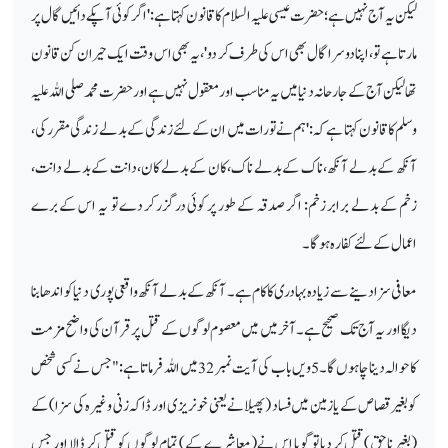
لیکن یہ آج نہیں ہے؛ حضرت عیسی علیہ السلام کا قانون کہتا ہے: 'اگر کوئی آپکے دائیں گال پر
مارتا ہے تو ، اپنا دوسرا گال بھی اس کی طرف کر دو'، یہ بھی اس وقت ایک حیران کن قانون
تھا لیکن آج کے جارحانہ دنیا میں یہ مناسب اور معقول نہیں ہے اور حضرت محمد صلی اللہ علیہ
وسلم کا قانون کہتا ہے کہ:' ہم نے تورات میں ان کے لئے زندگی کے بدلے زندگی مقرر کی،
آنکھ کے بدلے آنکھ، ناک کے بدلے ناک، کان کے بدلے کان، دانت کے بدلے دانت،
زخم کے بدلے برابر زخم: اگر صدقہ کے طور پر کوئی در گزر کر دے تو یہ اس کے برے
اعمال کے لئے کفارہ ہوگا۔
معافی سزا دینے سے زیادہ بہادری کا کام ہے۔ آنکھ کے بدلے آنکھ واقعی پوری دنیا کو اندھا بنا
دیگا اور یہ آج تک صحیح ہے۔ آخر میں میں معصوم لوگوں کے قتل پر قرآن کی واضح مزمت
کا حوالہ دینا چاہوں گا۔ 5ویں باب کی آیت نمبر 32 میں اللہ فرماتا ہے: " جس نے کسی شخص
کو بغیر قصاص کے یا زمین میں فساد (پھیلانے یعنی خونریزی اور ڈاکہ زنی وغیرہ کی سزا) کے
(بغیر ناحق) قتل کر دیا تو گویا اس نے (معاشرے کے) تمام لوگوں کو قتل کر ڈالا اور جس