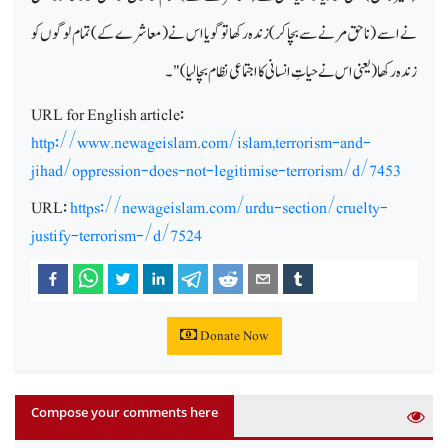
نے اسے (ناحق مرنے سے بچا کر) زندہ رکھا تو گویا اس نے (معاشرے کے) تمام لوگوں کو
زندہ رکھا (یعنی اس نے حیاتِ انسانی کا اجتماعی نظام بچا لیا)"۔
URL for English article:
http://www.newageislam.com/islam,terrorism-and-
jihad/oppression-does-not-legitimise-terrorism/d/7453
URL:
https://newageislam.com/urdu-section/cruelty-
justify-terrorism-/d/7524
Donate Now
Compose your comments here