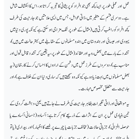
عمل اور عملی طور پر ایسا کچھ بھی جو افراد کو پریشانی کا تجربہ کراتا ہو ، اس کا انکشاف شامل
ہے۔ دوسری قسم کے متغیر میں، ذاتی عوامل، جس میں ایسی علامتیں جو جارحیت کی طرف
کچھ افراد کو راغب کر تی ہیں (مثال کے طور پر تنک مزاجی ہو سکتی ہے کیونکہ پوری دنیا میں
یہودی اور عیسائی اور ہندوستان میں ہندو مسلمانوں کے مقابلے میں بہتر حالت میں ہیں)،
تشدد کے بارے میں بعض رویہ اور عقائد (مثال کے طور پر، یہ یقین کہ تشدد قابل قبول اور
مناسب ہے)، دوسروں کے طرز عمل میں دشمن کے ارادوں کا احساس کرنے کا رجحان (یہ
بعض مسلمانوں میں بہت زیادہ ہے کیونکہ وہ سمجھتے ہیں کہ ساری دنیا ان کے خلاف ہے)، اور
جارحیت سے متعلق مخصوص مہارت ۔
یہ مواقعاتی اور ذاتی تغیرات بظاہر جارحیت کی طرف لے جاتے ہیں یعنی، دہشت گردی کے
تین بنیادی عمل پر ان کے اثرات کے ذریعے کام کرتا ہے: اکساوہ (جسمانی اکساوے یا
حوصلہ افزائی)، جزباتی حالات (مخالف جزبات یا چہرے پر غصے کا اظہار) اور بیداری (یا تو
افراد مخالف خیالات کے بارے میں سوچتے ہیں، یا پھر اپنے جارحانہ رویہ کو دماغ میں لاتے