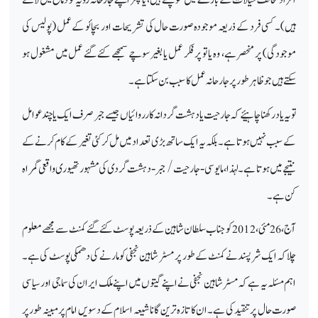
ہیں)۔ کسی فرد کے ذریعہ موجودہ صورت حال کی تشریحات اور بچائو کے عمل (پولیس کی
موجودگی) پر منحصر ہے، وہ یا تو پر فکر عمل یا بغیر سوچے سمجھے کئے گئے عمل میں مشغول ہو
سکتے ہیں جو ظاہر طور پر جارحانہ عمل کا سبب بن سکتا ہے۔
تو یہ یاد رکھنا چاہیئے کہ جارحیت یا دہشت گردانہ کارروائیاں جیسے جبر صرف ایک یا چند عوامل
کے سبب نہیں ہوتا ہے۔ بلکہ یہ ایک ساتھ بڑی تعداد میں مل کر کئی تغیر کے کام کرنے کے
نتیجے میں ہوتا ہے۔ لہذا، مایوسی
‑
جارحیت / جبر
‑
دہشت گردی کی مشہور تھیوری واقعی گمراہ
کن ہے۔
آج، 26 مئی، 2012 کو جناب سلطان شاہین کے ذریعہ پوسٹ کئے گئے کمنٹ سے مجھے معلوم
چلا کہ ایک شرپسند نے کمنٹ کے طور پر مسٹر شاہین نجفی کو مارنے کی دھمکی پوسٹ کی ہے۔
اہم مسئلہ یہ ہے کہ مسٹر شاہین نجفی نے اپنے گیتوں میں اپنے ملک ایران کی سماجی اور سیاسی
صورت حال پر تنقید کی ہے۔ ان کا تازہ ترین گانا شیعہ اسلام کے دسویں امام پر مبینہ طور پر