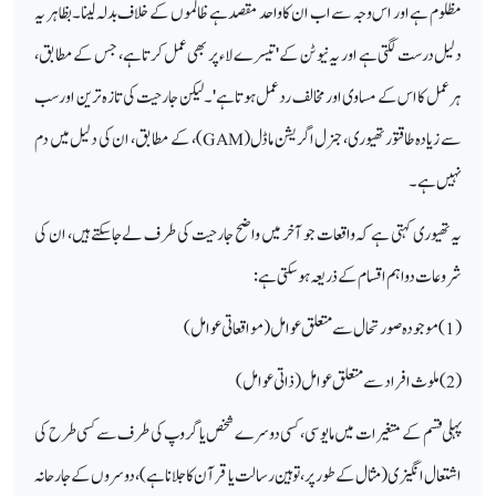
مظلوم ہے اور اس وجہ سے اب ان کا واحد مقصد ہے ظالموں کے خلاف بدلہ لینا۔ بظاہر یہ
دلیل درست لگتی ہے اور یہ نیوٹن کے 'تیسرے لاء پر بھی عمل کرتا ہے، جس کے مطابق،
ہر عمل کا اس کے مساوی اور مخالف ردعمل ہوتا ہے'۔ لیکن جارحیت کی تازہ ترین اور سب
سے زیادہ طاقتور تھیوری ، جنرل اگریشن ماڈل(
GAM
) ، کے مطابق ، ان کی دلیل میں دم
نہیں ہے۔
یہ تھیوری کہتی ہے کہ واقعات جو آخر میں واضح جارحیت کی طرف لے جا سکتے ہیں، ان کی
شروعات دواہم اقسام کے ذریعہ ہو سکتی ہے:
(1) موجودہ صورتحال سے متعلق عوامل (مواقعاتی عوامل)
(2) ملوث افراد سے متعلق عوامل (ذاتی عوامل)
پہلی قسم کے متغیرات میں مایوسی، کسی دوسرے شخص یا گروپ کی طرف سے کسی طرح کی
اشتعال انگیزی (مثال کے طور پر،توہین رسالت یا قرآن کا جلانا ہے)، دوسروں کے جارحانہ