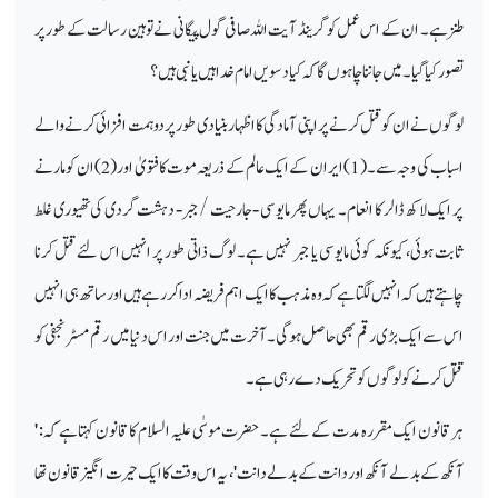
طنز ہے۔ ان کے اس عمل کو گرینڈ آیت اللہ صافی گول پیگانی نے توہین رسالت کے طور پر
تصور کیا گیا۔ میں جاننا چاہوں گا کہ کیا دسویں امام خدا ہیں یا نبی ہیں؟
لوگوں نے ان کو قتل کرنے پر اپنی آمادگی کا اظہار بنیادی طور پر دو ہمت افزائی کرنے والے
اسباب کی وجہ سے۔ (1) ایران کے ایک عالم کے ذریعہ موت کا فتویٰ اور (2) ان کو مارنے
پر ایک لاکھ ڈالر کا انعام ۔ یہاں پھر مایوسی
‑
جارحیت / جبر
‑
دہشت گردی کی تھیوری غلط
ثابت ہوئی، کیونکہ کوئی مایوسی یا جبر نہیں ہے۔ لوگ ذاتی طور پر انہیں اس لئے قتل کرنا
چاہتے ہیں کہ انہیں لگتا ہے کہ وہ مذہب کا ایک اہم فریضہ ادا کر رہے ہیں اور ساتھ ہی انہیں
اس سے ایک بڑی رقم بھی حاصل ہوگی۔ آخرت میں جنت اور اس دنیا میں رقم مسٹر نجفی کو
قتل کرنے کو لوگوں کو تحریک دے رہی ہے۔
ہر قانون ایک مقررہ مدت کے لئے ہے۔ حضرت موسٰی علیہ السلام کا قانون کہتا ہے کہ: '
آنکھ کے بدلے آنکھ اور دانت کے بدلے دانت'، یہ اس وقت کا ایک حیرت انگیز قانون تھا