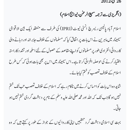
26مئی ، 2012
(انگریزی سے ترجمہ سمیع الرحمٰن، نیو ایج اسلام)
اسلام آباد پالیسی ریسرچ انسٹی ٹیوٹ (
IPRI
) کی طرف سے منعقد ایک بین الاقوامی
سیمینار میں ماہرین نے اس بات پر اتفاق کیا کہ مسلمانوں کے خلاف جابرانہ اور دبانے والی
کارروائی انفرادی طور پر مسلمانوں کو اپنے مقاصد کے حصول کے لئے اسلحہ اور تشدد کا راستہ
اختیار کرنے کی حوصلہ افزائی کرتا ہے۔ اس سیمینار میں اس پر بھی بات ہوئی کہ کس طرح
اسلام کے خلاف تعصب کو ختم کیا جائے۔
شاید وہ اس بات کو احساس کرنے میں ناکام رہے کہ اسلام کے خلاف تعصب تب تک ختم
نہیں ہوگا جب تک کہ اللہ اور محمدصلی اللہ علیہ وسلم کے نام پر دہشت گردی ختم نہیں ہو
جاتی۔
بہت سی اسلامی دہشت گرد تنظیمیں اپنی کارروائیوں کے جواز کے طور پر کہتے ہیں کہ وہ