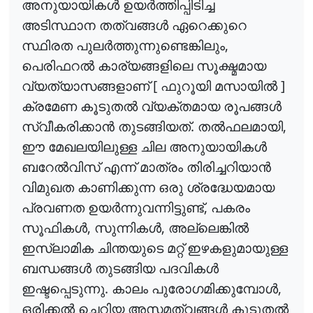
അനുയായികൾ
ഉയർത്തിപ്പിടിച്ച
അടിസ്ഥാന
തത്വങ്ങൾ
ഏറെക്കുറെ
,
സ്ഥിരത
പുലർത്തുന്നുണ്ടെങ്കിലും
പെരിഫറൽ
കാര്യങ്ങളിലെ
സൂക്ഷ്മമായ
[
]
വ്യത്യാസങ്ങളാണ്
ഫുറൂയി
മസായിൽ
ക്രമേണ
കൂടുതൽ
വ്യക്തമായ
രൂപങ്ങൾ
.
,
സ്വീകരിക്കാൻ
തുടങ്ങിയത്
തൽഫലമായി
ഈ
മേഖലയിലുള്ള
ചില
അനുയായികൾ
ബറേൽവിസ്
എന്ന്
മാത്രം
തിരിച്ചറിയാൻ
വിമുഖത
കാണിക്കുന്ന
ഒരു
ശ്രദ്ധേയമായ
,
പ്രവണത
ഉയർന്നുവന്നിട്ടുണ്ട്
പകരം
,
,
സൂഫികൾ
സുന്നികൾ
അല്ലെങ്കിൽ
ഇസ്ലാമിക
ചിന്തയുടെ
മറ്റ്
ഇഴകളുമായുള്ള
ബന്ധങ്ങൾ
തുടങ്ങിയ
പദവികൾ
.
,
ഇഷ്ടപ്പെടുന്നു
കാലം
പുരോഗമിക്കുമ്പോൾ
ഒരിക്കൽ
ചെറിയ
അസമത്വങ്ങൾ
കൂടുതൽ