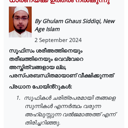
By Ghulam Ghaus Siddiqi, New
Age Islam
2 September 2024
സൂഫിസം
ശരീഅത്തിനെയും
തരീഖത്തിനെയും
വെവ്വേറെ
,
അസ്തിത്വങ്ങളായ
ല്ല
പരസ്പരബന്ധിതമായാണ്
വീക്ഷിക്കുന്നത്
:
പ്രധാന
പോയിൻ്റുകൾ
1.
സൂഫികൾ
ചരിത്രപരമായി
തങ്ങളെ
സുന്നികൾ
എന്നർത്ഥം
വരുന്ന
അഹ്
ലുസ്സുന്ന
വൽജമാഅത്ത്
എന്ന്
.
തിരിച്ചറിഞ്ഞു