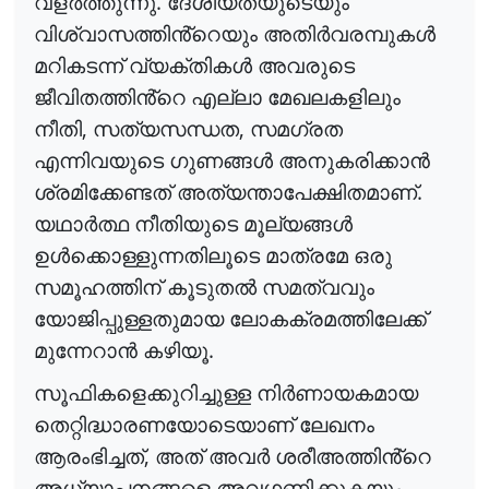
.
വളർത്തുന്നു
ദേശീയതയുടെയും
വിശ്വാസത്തിൻ്റെയും
അതിർവരമ്പുകൾ
മറികടന്ന്
വ്യക്തികൾ
അവരുടെ
ജീവിതത്തിൻ്റെ
എല്ലാ
മേഖലകളിലും
,
,
നീതി
സത്യസന്ധത
സമഗ്രത
എന്നിവയുടെ
ഗുണങ്ങൾ
അനുകരിക്കാൻ
.
ശ്രമിക്കേണ്ടത്
അത്യന്താപേക്ഷിതമാണ്
യഥാർത്ഥ
നീതിയുടെ
മൂല്യങ്ങൾ
ഉൾക്കൊള്ളുന്നതിലൂടെ
മാത്രമേ
ഒരു
സമൂഹത്തിന്
കൂടുതൽ
സമത്വവും
യോജിപ്പുള്ളതുമായ
ലോകക്രമത്തിലേക്ക്
.
മുന്നേറാൻ
കഴിയൂ
സൂഫികളെക്കുറിച്ചുള്ള
നിർണായകമായ
തെറ്റിദ്ധാരണയോടെയാണ്
ലേഖനം
,
ആരംഭിച്ചത്
അത്
അവർ
ശരീഅത്തിൻ്റെ
അധ്യാപനങ്ങളെ
അവഗണിക്കുകയും