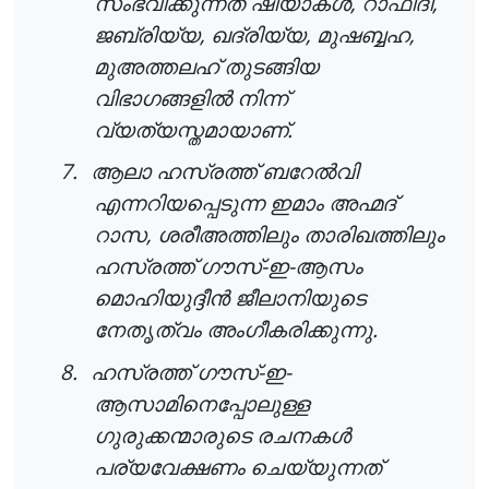
,
,
സംഭവിക്കുന്നത്
ഷിയാകൾ
റാഫിദി
,
,
,
ജബ്രിയ്യ
ഖദ്രിയ്യ
മുഷബ്ബഹ
മുഅത്തലഹ്
തുടങ്ങിയ
വിഭാഗങ്ങളിൽ
നിന്ന്
.
വ്യത്യസ്തമായാണ്
7.
ആലാ
ഹസ്രത്ത്
ബറേൽവി
എന്നറിയപ്പെടുന്ന
ഇമാം
അഹ്മദ്
,
റാസ
ശരീഅത്തിലും
താരിഖത്തിലും
-
-
ഹസ്രത്ത്
ഗൗസ്
ഇ
ആസം
മൊഹിയുദ്ദീൻ
ജീലാനിയുടെ
.
നേതൃത്വം
അംഗീകരിക്കുന്നു
8.
-
-
ഹസ്രത്ത്
ഗൗസ്
ഇ
ആസാമിനെപ്പോലുള്ള
ഗുരുക്കന്മാരുടെ
രചനകൾ
പര്യവേക്ഷണം
ചെയ്യുന്നത്