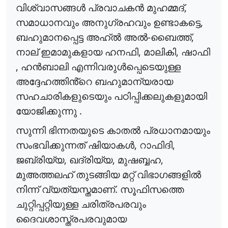
,
വിശ്വാസങ്ങൾ
പ്രവാചകൻ
മുഹമ്മദ്
,
സമാധാനവും
അനുഗ്രഹവും
ഉണ്ടാകട്ടെ
-
,
ബഹുമാനപ്പെട്ട
അഹ്ൽ
അൽ
ബൈത്ത്
,
,
നാല്
ഇമാമുകളായ
ഹനഫി
മാലികി
ഷാഫി
,
ഹൻബാലി
എന്നിവരുൾപ്പെടെയുള്ള
അദ്ദേഹത്തിൻ്റെ
ബഹുമാന്യരായ
സഹചാരികളുടെയും
പഠിപ്പിക്കലുകളുമായി
.
യോജിക്കുന്നു
സുന്നി
ഭിന്നതയുടെ
കാതൽ
പ്രധാനമായും
,
,
സംഭവിക്കുന്നത്
ഷിയാകൾ
റാഫിദി
,
,
,
ജബ്രിയ്യ
ഖദ്രിയ്യ
മുഷബ്ബഹ
മുഅത്തലഹ്
തുടങ്ങിയ
മറ്റ്
വിഭാഗങ്ങളിൽ
.
നിന്ന്
വ്യത്യസ്തമാണ്
സൂഫിസത്തെ
ചുറ്റിപ്പറ്റിയുള്ള
ചരിത്രപരവും
ദൈവശാസ്ത്രപരവുമായ