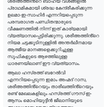
ശരീഅത്തിൻ്റെ
ബാഹ്യ
വശങ്ങളിൽ
പ്രാഥമികമായി
ശ്രദ്ധ
കേന്ദ്രീകരിക്കുന്ന
-
-
ഉലമാ
ഇ
സാഹിർ
എന്നറിയപ്പെടുന്ന
പരമ്പരാഗത
പണ്ഡിതന്മാരുടെ
വീക്ഷണത്തിൽ
നിന്ന്
ഇത്
കാര്യമായി
.
വ്യത്യാസപ്പെട്ടിരിക്കുന്നു
ശരീഅത്തിൻ്റെ
നിയമ
ചട്ടക്കൂടിനുള്ളിൽ
അന്തർലീനമായ
ആത്മീയ
മാനങ്ങളെക്കുറിച്ചുള്ള
സൂഫികളുടെ
ആഴത്തിലുള്ള
.
ധാരണയിലാണ്
ഈ
വ്യത്യാസം
ആലാ
ഹസ്രത്ത്
ബറേൽവി
,
എന്നറിയപ്പെടുന്ന
ഇമാം
അഹ്മദ്
റാസ
ശരീഅത്തിൻ്റെയും
താരീഖത്തിൻ്റെയും
-
-
രണ്ട്
മേഖലകളിലും
ഹസ്രത്ത്
ഗൗസ്
ഇ
ആസം
മൊഹിയുദ്ദീൻ
ജീലാനിയുടെ