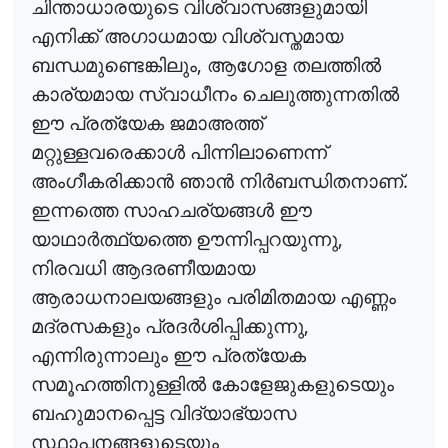
ചിന്താധാരയുടെ
വിശ്വാസങ്ങളുമായി
എനിക്ക്
അഗാധമായ
വിശ്വസ്തമായ
,
ബന്ധമുണ്ടെങ്കിലും
ആഗോള
തലത്തിൽ
കാര്യമായ
സ്വാധീനം
ചെലുത്തുന്നതിൽ
ഈ
പ്രത്യേക
ജമാഅത്ത്
മറ്റുള്ളവരെക്കാൾ
പിന്നിലാണെന്ന്
.
അംഗീകരിക്കാൻ
ഞാൻ
നിർബന്ധിതനാണ്
ഇന്നത്തെ
സാഹചര്യങ്ങൾ
ഈ
,
യാഥാർത്ഥ്യത്തെ
ഊന്നിപ്പറയുന്നു
നിരവധി
ആദരണീയമായ
ആരാധനാലയങ്ങളും
പരിമിതമായ
എണ്ണം
,
മദ്രസകളും
പ്രദർശിപ്പിക്കുന്നു
എന്നിരുന്നാലും
ഈ
പ്രത്യേക
സമൂഹത്തിനുള്ളിൽ
കോളേജുകളുടെയും
ബഹുമാനപ്പെട്ട
വിദ്യാഭ്യാസ
സ്ഥാപനങ്ങളുടെയും