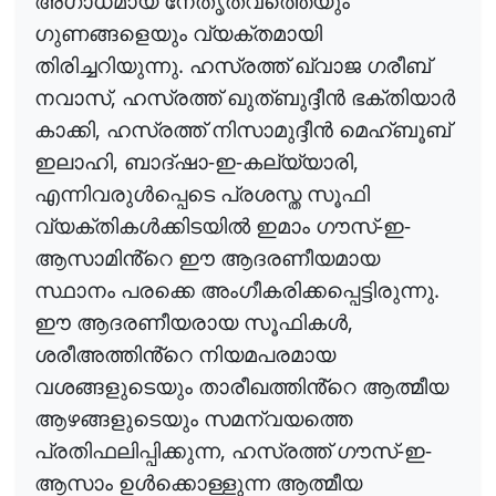
അഗാധമായ
നേതൃത്വത്തെയും
ഗുണങ്ങളെയും
വ്യക്തമായി
.
തിരിച്ചറിയുന്നു
ഹസ്രത്ത്
ഖ്വാജ
ഗരീബ്
,
നവാസ്
ഹസ്രത്ത്
ഖുത്ബുദ്ദീൻ
ഭക്തിയാർ
,
കാക്കി
ഹസ്രത്ത്
നിസാമുദ്ദീൻ
മെഹ്ബൂബ്
,
-
-
,
ഇലാഹി
ബാദ്ഷാ
ഇ
കല്യ്യാരി
എന്നിവരുൾപ്പെടെ
പ്രശസ്ത
സൂഫി
-
-
വ്യക്തികൾക്കിടയിൽ
ഇമാം
ഗൗസ്
ഇ
ആസാമിൻ്റെ
ഈ
ആദരണീയമായ
.
സ്ഥാനം
പരക്കെ
അംഗീകരിക്കപ്പെട്ടിരുന്നു
,
ഈ
ആദരണീയരായ
സൂഫികൾ
ശരീഅത്തിൻ്റെ
നിയമപരമായ
വശങ്ങളുടെയും
താരീഖത്തിൻ്റെ
ആത്മീയ
ആഴങ്ങളുടെയും
സമന്വയത്തെ
,
-
-
പ്രതിഫലിപ്പിക്കുന്ന
ഹസ്രത്ത്
ഗൗസ്
ഇ
ആസാം
ഉൾക്കൊള്ളുന്ന
ആത്മീയ