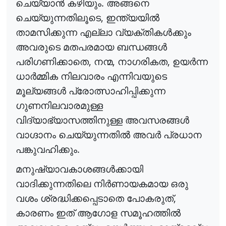
.
ചെയ്യാൻ
കഴിയും
അങ്ങനെ
,
ചെയ്യുന്നതിലൂടെ
ഇന്ത്യയിൽ
താമസിക്കുന്ന
എല്ലാ
വ്യക്തികൾക്കും
അവരുടെ
മതപരമായ
ബന്ധങ്ങൾ
,
,
,
പരിഗണിക്കാതെ
നന്മ
നാഗരികത
ഉയർന്ന
ധാർമ്മിക
നിലവാരം
എന്നിവയുടെ
മൂല്യങ്ങൾ
പ്രോത്സാഹിപ്പിക്കുന്ന
ഗുണനിലവാരമുള്ള
വിദ്യാഭ്യാസത്തിനുള്ള
അവസരങ്ങൾ
വാഗ്ദാനം
ചെയ്യുന്നതിൽ
അവർ
പ്രധാന
.
പങ്കുവഹിക്കും
മനുഷ്യാവകാശങ്ങൾക്കായി
വാദിക്കുന്നതിലെ
നിർണായകമായ
ഒരു
,
വശം
ശ്രദ്ധിക്കപ്പെടാതെ
പോകരുത്
കാരണം
ഇത്
ആഗോള
സമൂഹത്തിൽ