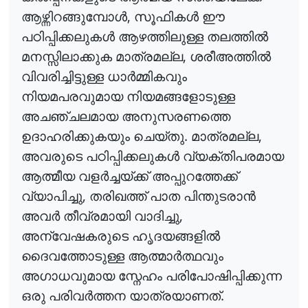
,
ആഴ്ന്നിറങ്ങുമ്പോൾ
സൂഫികൾ
ഈ
പഠിപ്പിക്കലുകൾ
ആഴത്തിലുള്ള
തലത്തിൽ
,
മനസ്സിലാക്കുക
മാത്രമല്ല
ശരീഅത്തിൽ
വിവരിച്ചിട്ടുള്ള
ധാർമ്മികവും
നിയമപരവുമായ
നിയമങ്ങളോടുള്ള
അചഞ്ചലമായ
അനുസരണത്തെ
.
,
ഉദാഹരിക്കുകയും
ചെയ്തു
മാത്രമല്ല
അവരുടെ
പഠിപ്പിക്കലുകൾ
വ്യക്തിപരമായ
ആത്മീയ
വളർച്ചയ്ക്ക്
അപ്പുറത്തേക്ക്
,
വ്യാപിച്ചു
തരിഖത്ത്
പാത
പിന്തുടരാൻ
,
അവർ
തീവ്രമായി
വാദിച്ചു
അന്വേഷകരുടെ
ഹൃദയങ്ങളിൽ
ദൈവത്തോടുള്ള
ആത്മാർത്ഥവും
അഗാധവുമായ
സ്നേഹം
പരിപോഷിപ്പിക്കുന്ന
.
ഒരു
പരിവർത്തന
യാത്രയാണത്