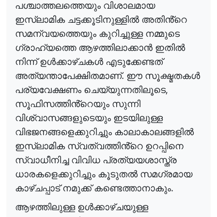
പശ്ചാത്തലത്തെയും
വിശാലമായ
ഇസ്ലാമിക
ചട്ടക്കൂടിനുള്ളിൽ
അതിൻ്റെ
സമന്വയത്തെയും
കുറിച്ചുള്ള
നമ്മുടെ
ഗ്രാഹ്യത്തെ
ആഴത്തിലാക്കാൻ
ഇതിൽ
നിന്ന്
ഉൾക്കാഴ്ചകൾ
എടുക്കേണ്ടത്
.
അത്യന്താപേക്ഷിതമാണ്
ഈ
സൂക്ഷ്മതകൾ
,
പര്യവേക്ഷണം
ചെയ്യുന്നതിലൂടെ
സൂഫിസത്തിൻ്റെയും
സുന്നി
വിശ്വാസങ്ങളുടെയും
ഇടയിലുള്ള
വിഭജനങ്ങളെക്കുറിച്ചും
കാലാകാലങ്ങളിൽ
ഇസ്ലാമിക
സ്വത്വത്തിൻ്റെ
ഉറപ്പിനെ
സ്വാധീനിച്ച
വിവിധ
പ്രത്യയശാസ്ത്ര
ധാരകളെക്കുറിച്ചും
കൂടുതൽ
സമഗ്രമായ
.
കാഴ്ചപ്പാട്
നമുക്ക്
കണ്ടെത്താനാകും
ആഴത്തിലുള്ള
ഉൾക്കാഴ്ചയുള്ള