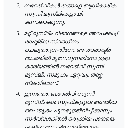
2.
ബറേൽവികൾ
തങ്ങളെ
ആധികാരിക
സുന്നി
മുസ്
ലിംകളായി
.
കണക്കാക്കുന്നു
3.
മറ്റ്
മുസ്ലീം
വിഭാഗങ്ങളെ
അപേക്ഷിച്ച്
രാഷ്ട്രീയ
സ്വാധീനം
ചെലുത്തുന്നതിനോ
അന്താരാഷ്ട്ര
തലത്തിൽ
മുന്നേറുന്നതിനോ
ഉള്ള
കാര്യത്തിൽ
ബറേൽവി
സുന്നി
മുസ്ലീം
സമൂഹം
ഏറ്റവും
താഴ്ന്ന
.
നിലയിലാണ്
4.
ഇന്നത്തെ
ബറേൽവി
സുന്നി
മുസ്
ലിംകൾ
സൂഫികളുടെ
ആത്മീയ
പൈതൃകം
പുനരുജ്ജീവിപ്പിക്കാനും
സർവ്വശക്തൻ
ഒരുക്കിയ
പാതയെ
എല്ലാ
മനുഷ്യരാശിയോടും