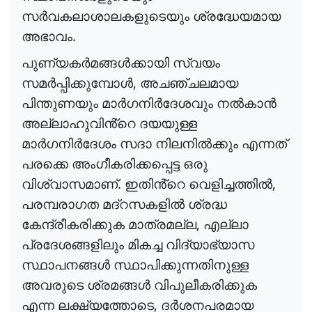
സർവകലാശാലകളുടെയും
ശ്രദ്ധേയമായ
.
അഭാവം
പുണ്യകർമങ്ങൾക്കായി
സ്വയം
,
സമർപ്പിക്കുമ്പോൾ
അചഞ്ചലമായ
പിന്തുണയും
മാർഗനിർദേശവും
നൽകാൻ
അല്ലാഹുവിൻ്റെ
ദയയുള്ള
മാർഗനിർദേശം
സദാ
നിലനിൽക്കും
എന്നത്
പരക്കെ
അംഗീകരിക്കപ്പെട്ട
ഒരു
.
,
വിശ്വാസമാണ്
ഇതിൻ്റെ
വെളിച്ചത്തിൽ
പരമ്പരാഗത
മദ്
റസകളിൽ
ശ്രദ്ധ
,
കേന്ദ്രീകരിക്കുക
മാത്രമല്ല
എല്ലാ
പ്രദേശങ്ങളിലും
മികച്ച
വിദ്യാഭ്യാസ
സ്ഥാപനങ്ങൾ
സ്ഥാപിക്കുന്നതിനുള്ള
അവരുടെ
ശ്രമങ്ങൾ
വിപുലീകരിക്കുക
,
എന്ന
ലക്ഷ്യത്തോടെ
ദർശനപരമായ