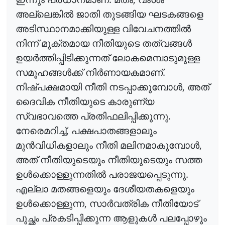
അല്ലെങ്കിൽ
ജാതി
തുടങ്ങിയ
ഘടകങ്ങളെ
അടിസ്ഥാനമാക്കിയുള്ള
വിവേചനത്തിൽ
നിന്ന്
മുക്തമായ
നീതിയുടെ
തത്വങ്ങൾ
ഉയർത്തിപ്പിടിക്കുന്നത്
ലോകമെമ്പാടുമുള്ള
.
സമൂഹങ്ങൾക്ക്
നിർണായകമാണ്
,
നിഷ്പക്ഷമായി
നീതി
നടപ്പാക്കുമ്പോൾ
അത്
ദൈവിക
നീതിയുടെ
കാരുണ്യ
.
സ്വഭാവത്തെ
പ്രതിഫലിപ്പിക്കുന്നു
,
നേരെമറിച്ച്
പക്ഷപാതങ്ങളാലും
,
മുൻവിധികളാലും
നീതി
മലിനമാകുമ്പോൾ
അത്
നീതിയുടെയും
നീതിയുടെയും
സത്ത
.
ഉൾക്കൊള്ളുന്നതിൽ
പരാജയപ്പെടുന്നു
എല്ലാ
മതങ്ങളെയും
ദേശീയതകളെയും
,
ഉൾക്കൊള്ളുന്ന
സാർവത്രിക
നീതിയോട്
പുച്ഛം
പ്രകടിപ്പിക്കുന്ന
ആളുകൾ
പലപ്പോഴും