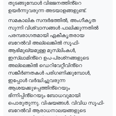
തുടങ്ങുമ്പോൾ
വിഭജനത്തിൻ്റെ
.
ഉയർന്നുവരുന്ന
അടയാളങ്ങളുണ്ട്
,
സമകാലിക
സന്ദർഭത്തിൽ
അംഗീകൃത
സുന്നി
വിശ്വാസങ്ങൾ
പാലിക്കുന്നതിൽ
പരമ്പരാഗതമായി
ഏകീകൃതരായ
-
ബറേൽവി
അല്ലെങ്കിൽ
സൂഫി
,
ആഭിമുഖ്യമുള്ള
മുസ്
ലിംകൾ
-
ഇസ്
ലാമിൻ്റെ
ഉപ
പ്രശ്
നങ്ങളുടെ
അല്ലെങ്കിൽ
ഡെറിവേറ്റീവിൻ്റെ
,
സങ്കീർണതകൾ
പരിഗണിക്കുമ്പോൾ
ഇപ്പോൾ
വർദ്ധിച്ചുവരുന്ന
ആശയക്കുഴപ്പത്തിൻ്റെയും
ഭിന്നിപ്പിൻ്റെയും
ബോധവുമായി
.
.
-
പൊരുതുന്നു
വിഷയങ്ങൾ
വിവിധ
സൂഫി
ബറേൽവി
ആരാധനാലയങ്ങളുടെ