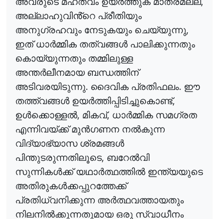
,
അവരുടെ
മഹത്വം
ഉയർത്തുക
മാത്രമല്ല
അല്ലാഹുവിൻ്റെ
പ്രീതിയും
,
അനുഗ്രഹവും
നേടുകയും
ചെയ്യുന്നു
ഇത്
ധാർമ്മിക
തത്വങ്ങൾ
പാലിക്കുന്നതും
കൊയ്യുന്നതും
തമ്മിലുള്ള
അന്തർലീനമായ
ബന്ധത്തിന്
.
.
അടിവരയിടുന്നു
ദൈവിക
പ്രതിഫലം
ഈ
,
തത്ത്വങ്ങൾ
ഉയർത്തിപ്പിടിച്ചുകൊണ്ട്
,
,
ഉൾക്കൊള്ളൽ
മികവ്
ധാർമ്മിക
സമഗ്രത
എന്നിവയ്ക്ക്
മുൻഗണന
നൽകുന്ന
വിദ്യാഭ്യാസ
ശ്രമങ്ങൾ
,
പിന്തുടരുന്നതിലൂടെ
ബറേൽവി
സുന്നികൾക്ക്
യഥാർത്ഥത്തിൽ
ഇന്ത്യയുടെ
അതിരുകൾക്കപ്പുറത്തേക്ക്
പ്രതിധ്വനിക്കുന്ന
അർത്ഥവത്തായതും
നിലനിൽക്കുന്നതുമായ
ഒരു
സ്വാധീനം