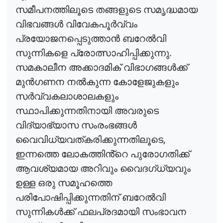
സമീപനത്തിലൂടെ
തങ്ങളുടെ
സമൃദ്ധമായ
വിഭവങ്ങൾ
വിവേകപൂർവ്വം
പ്രയോജനപ്പെടുത്താൻ
ബറേൽവി
.
സുന്നികളെ
പ്രോത്സാഹിപ്പിക്കുന്നു
സമകാലീന
അക്കാദമിക്
വിഭാഗങ്ങൾക്ക്
മുൻഗണന
നൽകുന്ന
കോളേജുകളും
സർവ്വകലാശാലകളും
സ്ഥാപിക്കുന്നതിനായി
അവരുടെ
വിദ്യാഭ്യാസ
സംരംഭങ്ങൾ
,
വൈവിധ്യവത്കരിക്കുന്നതിലൂടെ
ഇന്നത്തെ
ലോകത്തിൻ്റെ
പുരോഗതിക്ക്
ആവശ്യമായ
അറിവും
വൈദഗ്ധ്യവും
ഉള്ള
ഒരു
സമൂഹത്തെ
പരിപോഷിപ്പിക്കുന്നതിന്
ബറേൽവി
സുന്നികൾക്ക്
ഫലപ്രദമായി
സംഭാവന