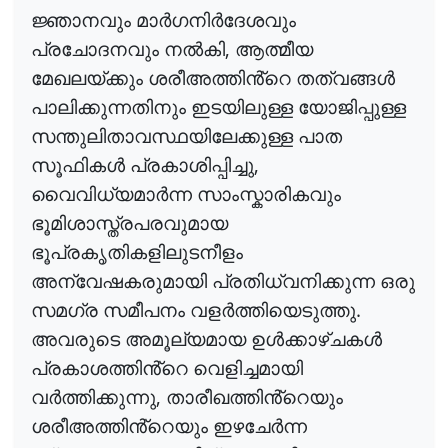
ജ്ഞാനവും
മാർഗനിർദേശവും
,
പ്രചോദനവും
നൽകി
ആത്മീയ
മേഖലയ്ക്കും
ശരീഅത്തിൻ്റെ
തത്വങ്ങൾ
പാലിക്കുന്നതിനും
ഇടയിലുള്ള
യോജിപ്പുള്ള
സന്തുലിതാവസ്ഥയിലേക്കുള്ള
പാത
,
സൂഫികൾ
പ്രകാശിപ്പിച്ചു
വൈവിധ്യമാർന്ന
സാംസ്കാരികവും
ഭൂമിശാസ്ത്രപരവുമായ
ഭൂപ്രകൃതികളിലുടനീളം
അന്വേഷകരുമായി
പ്രതിധ്വനിക്കുന്ന
ഒരു
.
സമഗ്ര
സമീപനം
വളർത്തിയെടുത്തു
അവരുടെ
അമൂല്യമായ
ഉൾക്കാഴ്
ചകൾ
പ്രകാശത്തിൻ്റെ
വെളിച്ചമായി
,
വർത്തിക്കുന്നു
താരീഖത്തിൻ്റെയും
ശരീഅത്തിൻ്റെയും
ഇഴചേർന്ന