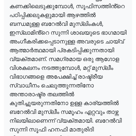
,
കണക്കിലെടുക്കുമ്പോൾ
സൂഫിസത്തിൻ്റെ
പഠിപ്പിക്കലുകളുമായി
ആഴത്തിൽ
,
ബന്ധമുള്ള
ബറേൽവി
മുസ്
ലിംകൾ
ഇസ്ലാമിൻ്റെ
സുന്നി
ശാഖയുടെ
ഭാഗമായി
അംഗീകരിക്കപ്പെടാനുള്ള
അവരുടെ
ചായ്
വ്
ആത്മാർത്ഥമായി
പ്രകടിപ്പിക്കുന്നതായി
.
വ്യക്തമാണ്
സമഗ്രമായ
ഒരു
ആഗോള
,
വിശകലനം
നടത്തുമ്പോൾ
മറ്റ്
മുസ്ലീം
വിഭാഗങ്ങളെ
അപേക്ഷിച്ച്
രാഷ്ട്രീയ
സ്വാധീനം
ചെലുത്തുന്നതിനോ
അന്താരാഷ്ട്ര
തലത്തിൽ
കുതിച്ചുയരുന്നതിനോ
ഉള്ള
കാര്യത്തിൽ
ബറേൽവി
മുസ്ലീം
സമൂഹം
ഏറ്റവും
താഴ്ന്ന
.
നിലയിലാണെന്ന്
വ്യക്തമായി
ബറേൽവി
സുന്നി
സൂഫി
ഹനഫി
മാതുരിദി