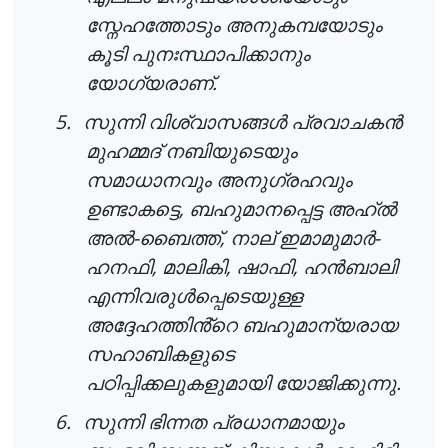
സ്നേഹത്തോടും
അനുകമ്പയോടും
കൂടി
പുനഃസ്ഥാപിക്കാനും
.
യോഗ്യരാണ്
5.
സുന്നി
വിശ്വാസങ്ങൾ
പ്രവാചകൻ
മുഹമ്മദ്
നബിയുടെയും
സമാധാനവും
അനുഗ്രഹവും
,
ഉണ്ടാകട്ടെ
ബഹുമാനപ്പെട്ട
അഹ്ൽ
-
,
-
അൽ
ബൈത്ത്
നാല്
ഇമാമുമാർ
,
,
,
ഹനഫി
മാലികി
ഷാഫി
ഹൻബാലി
എന്നിവരുൾപ്പെടെയുള്ള
അദ്ദേഹത്തിൻ്റെ
ബഹുമാന്യരായ
സഹാബികളുടെ
.
പഠിപ്പിക്കലുകളുമായി
യോജിക്കുന്നു
6.
സുന്നി
ഭിന്നത
പ്രധാനമായും