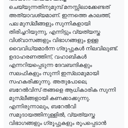
ചെയ്യുന്നതിനുമുമ്പ്
മനസ്സിലാക്കേണ്ടത്
.
,
അത്യാവശ്യമാണ്
ഇന്നത്തെ
കാലത്ത്
പല
മുസ്ലീങ്ങളും
സുന്നികളായി
,
തിരിച്ചറിയുന്നു
എന്നിട്ടും
വ്യത്യസ്ത
വിശ്വാസങ്ങളും
വിഭാഗങ്ങളും
ഉള്ള
.
വൈവിധ്യമാർന്ന
ഗ്രൂപ്പുകൾ
നിലവിലുണ്ട്
,
ഉദാഹരണത്തിന്
വഹാബികൾ
എന്നറിയപ്പെടുന്ന
ദേവബന്ദികളും
സലഫികളും
സുന്നി
ഇസ്
ലാമുമായി
.
,
സഹകരിക്കുന്നു
അതുപോലെ
ബറേൽവിസ്
തങ്ങളെ
ആധികാരിക
സുന്നി
.
മുസ്ലീങ്ങളായി
കണക്കാക്കുന്നു
,
എന്നിരുന്നാലും
ബറേൽവി
,
സമുദായത്തിനുള്ളിൽ
വ്യത്യസ്ത
വിഭാഗങ്ങളും
ഗ്രൂപ്പുകളും
രൂപപ്പെടാൻ