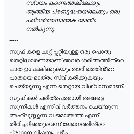
സ്വയം
കണ്ടെത്തലിലേക്കും
ആത്മീയ
പ്രബുദ്ധതയിലേക്കും
ഒരു
പരിവർത്തനാത്മക
യാത്ര
.
നൽകുന്നു
-----
സൂഫികളെ
ചുറ്റിപ്പറ്റിയുള്ള
ഒരു
പൊതു
തെറ്റിദ്ധാരണയാണ്
അവർ
ശരീഅത്തിൻ്റെ
പാത
ഉപേക്ഷിക്കുകയും
താരീഖത്തിൻ്റെ
പാതയെ
മാത്രം
സ്വീകരിക്കുകയും
.
ചെയ്യുന്നു
എന്ന
തെറ്റായ
വിശ്വാസമാണ്
സൂഫികൾ
ചരിത്രപരമായി
തങ്ങളെ
സുന്നികൾ
എന്ന്
വിവർത്തനം
ചെയ്യുന്ന
അഹ്
ലുസ്സുന്ന
വ
ജമാഅത്ത്
എന്ന്
തിരിച്ചറിഞ്ഞുവെന്ന്
ലേഖനത്തിൻ്റെ
പ്രധാന
വിഷയം
ചർച്ച