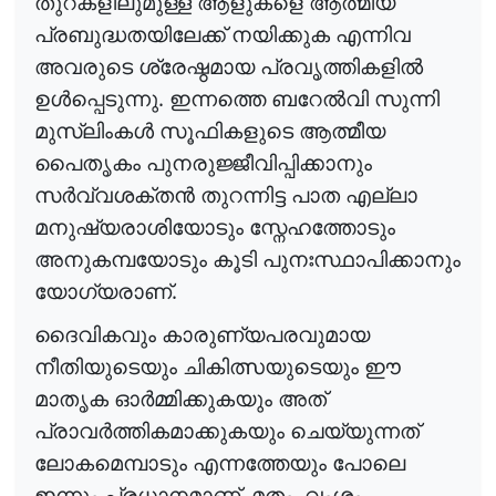
തുറകളിലുമുള്ള
ആളുകളെ
ആത്മീയ
പ്രബുദ്ധതയിലേക്ക്
നയിക്കുക
എന്നിവ
അവരുടെ
ശ്രേഷ്ഠമായ
പ്രവൃത്തികളിൽ
.
ഉൾപ്പെടുന്നു
ഇന്നത്തെ
ബറേൽവി
സുന്നി
മുസ്
ലിംകൾ
സൂഫികളുടെ
ആത്മീയ
പൈതൃകം
പുനരുജ്ജീവിപ്പിക്കാനും
സർവ്വശക്തൻ
തുറന്നിട്ട
പാത
എല്ലാ
മനുഷ്യരാശിയോടും
സ്നേഹത്തോടും
അനുകമ്പയോടും
കൂടി
പുനഃസ്ഥാപിക്കാനും
.
യോഗ്യരാണ്
ദൈവികവും
കാരുണ്യപരവുമായ
നീതിയുടെയും
ചികിത്സയുടെയും
ഈ
മാതൃക
ഓർമ്മിക്കുകയും
അത്
പ്രാവർത്തികമാക്കുകയും
ചെയ്യുന്നത്
ലോകമെമ്പാടും
എന്നത്തേയും
പോലെ
.
,
ഇന്നും
പ്രധാനമാണ്
മതം
വംശം