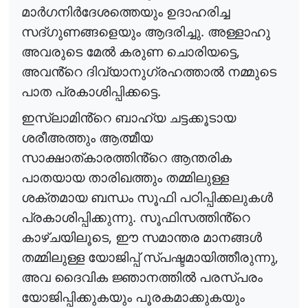
മാർഗനിർദേശത്തെയും
ഉദാഹരിച്ച
.
സദ്ഗുണങ്ങളെയും
ആദരിച്ചു
അള്ളാഹു
,
അവരുടെ
മേൽ
കരുണ
ചൊരിയട്ടെ
അവൻ്റെ
ദിവ്യാനുഗ്രഹത്താൽ
നമ്മുടെ
.
പാത
പ്രകാശിപ്പിക്കട്ടെ
ഇസ്
ലാമിൻ്റെ
ബാഹ്യ
ചട്ടക്കൂടായ
ശരീഅത്തും
ആത്മീയ
സാക്ഷാത്കാരത്തിൻ്റെ
ആന്തരിക
പാതയായ
താരിഖത്തും
തമ്മിലുള്ള
ശക്തമായ
ബന്ധം
സൂഫി
പഠിപ്പിക്കലുകൾ
.
പ്രകാശിപ്പിക്കുന്നു
സൂഫിസത്തിൻ്റെ
,
കാഴ്
ചയിലൂടെ
ഈ
സമാന്തര
മാനങ്ങൾ
,
തമ്മിലുള്ള
യോജിപ്പ്
സ്പഷ്ടമായിത്തീരുന്നു
അവ
ദൈവിക
ജ്ഞാനത്തിൽ
പരസ്പരം
യോജിപ്പിക്കുകയും
പൂരകമാക്കുകയും