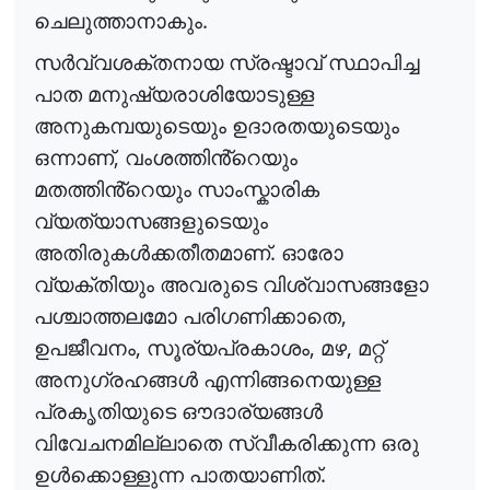
.
ചെലുത്താനാകും
സർവ്വശക്തനായ
സ്രഷ്ടാവ്
സ്ഥാപിച്ച
പാത
മനുഷ്യരാശിയോടുള്ള
അനുകമ്പയുടെയും
ഉദാരതയുടെയും
,
ഒന്നാണ്
വംശത്തിൻ്റെയും
മതത്തിൻ്റെയും
സാംസ്കാരിക
വ്യത്യാസങ്ങളുടെയും
.
അതിരുകൾക്കതീതമാണ്
ഓരോ
വ്യക്തിയും
അവരുടെ
വിശ്വാസങ്ങളോ
,
പശ്ചാത്തലമോ
പരിഗണിക്കാതെ
,
,
,
ഉപജീവനം
സൂര്യപ്രകാശം
മഴ
മറ്റ്
അനുഗ്രഹങ്ങൾ
എന്നിങ്ങനെയുള്ള
പ്രകൃതിയുടെ
ഔദാര്യങ്ങൾ
വിവേചനമില്ലാതെ
സ്വീകരിക്കുന്ന
ഒരു
.
ഉൾക്കൊള്ളുന്ന
പാതയാണിത്