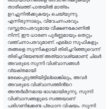
താരീഖത്ത്
പാതയിൽ
മാത്രം
.
ഉറച്ചുനിൽക്കുകയും
ചെയ്യുന്നു
,
എന്നിരുന്നാലും
വിവേചനപരവും
വസ്തുതാപരവുമായ
വീക്ഷണകോണിൽ
,
നിന്ന്
ഈ
ധാരണ
പൂർണ്ണമായും
തെറ്റും
.
വഞ്ചനാപരവുമാണ്
എല്ലാ
സൂഫികളും
തങ്ങളെ
സുന്നികളായി
തിരിച്ചറിഞ്ഞുവെന്ന്
;
തിരിച്ചറിയേണ്ടത്
അത്യാവശ്യമാണ്
ചിലർ
അവരുടെ
സുന്നി
വിശ്വാസങ്ങൾ
വ്യക്തമായി
,
രേഖപ്പെടുത്തിയിട്ടില്ലെങ്കിലും
അവർ
അവരുടെ
വിശ്വാസത്തിൻ്റെ
.
അന്തർലീനമായ
ഭാഗമായിരുന്നു
സുന്നി
വിശ്വാസങ്ങളുടെ
സത്തയാണ്
.
പരിഗണിക്കേണ്ട
പ്രധാന
വിഷയം
സുന്നി