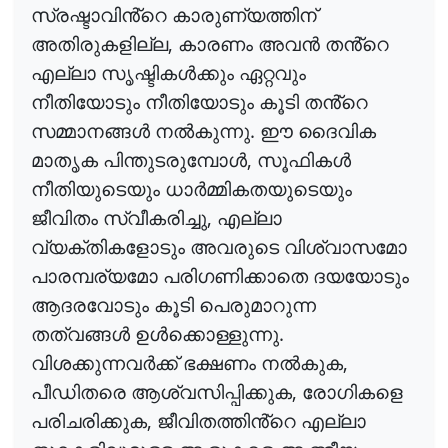
സ്രഷ്ടാവിൻ്റെ
കാരുണ്യത്തിന്
,
അതിരുകളില്ല
കാരണം
അവൻ
തൻ്റെ
എല്ലാ
സൃഷ്ടികൾക്കും
ഏറ്റവും
നീതിയോടും
നീതിയോടും
കൂടി
തൻ്റെ
.
സമ്മാനങ്ങൾ
നൽകുന്നു
ഈ
ദൈവിക
,
മാതൃക
പിന്തുടരുമ്പോൾ
സൂഫികൾ
നീതിയുടെയും
ധാർമ്മികതയുടെയും
,
ജീവിതം
സ്വീകരിച്ചു
എല്ലാ
വ്യക്തികളോടും
അവരുടെ
വിശ്വാസമോ
പാരമ്പര്യമോ
പരിഗണിക്കാതെ
ദയയോടും
ആദരവോടും
കൂടി
പെരുമാറുന്ന
.
തത്വങ്ങൾ
ഉൾക്കൊള്ളുന്നു
,
വിശക്കുന്നവർക്ക്
ഭക്ഷണം
നൽകുക
,
പീഡിതരെ
ആശ്വസിപ്പിക്കുക
രോഗികളെ
,
പരിചരിക്കുക
ജീവിതത്തിൻ്റെ
എല്ലാ