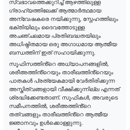
സ്വഭാവത്തെക്കുറിച്ച്
ആഴത്തിലുള്ള
ഗ്രാഹ്യത്തിലേക്ക്
ആത്മാർത്ഥമായ
,
അന്വേഷകരെ
നയിക്കുന്നു
സ്നേഹത്തിലും
ഭക്തിയിലും
ദൈവത്തോടുള്ള
അചഞ്ചലമായ
പ്രതിബദ്ധതയിലും
അധിഷ്ഠിതമായ
ഒരു
അഗാധമായ
ആത്മീയ
.
ബന്ധത്തിന്
ഇത്
സഹായിക്കുന്നു
,
സൂഫിസത്തിൻ്റെ
അധ്യാപനങ്ങളിൽ
ശരീഅത്തിൻ്റെയും
താരീഖത്തിൻ്റെയും
പാതകൾ
പ്രത്യേകമായി
വേർതിരിക്കുന്ന
അസ്തിത്വങ്ങളായി
വീക്ഷിക്കുന്നില്ല
എന്നത്
.
,
ശ്രദ്ധിക്കേണ്ടതാണ്
സൂഫികൾ
അവരുടെ
,
സമീപനത്തിൽ
ശരീഅത്തിൻ്റെ
തത്വങ്ങളും
താരീഖത്തിൻ്റെ
ആത്മീയ
.
ജ്ഞാനവും
ഉൾക്കൊള്ളുന്നു