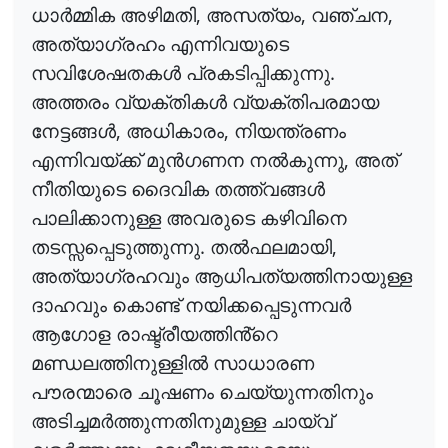
,
,
,
ധാർമ്മിക
അഴിമതി
അസത്യം
വഞ്ചന
അത്യാഗ്രഹം
എന്നിവയുടെ
.
സവിശേഷതകൾ
പ്രകടിപ്പിക്കുന്നു
അത്തരം
വ്യക്തികൾ
വ്യക്തിപരമായ
,
,
നേട്ടങ്ങൾ
അധികാരം
നിയന്ത്രണം
,
എന്നിവയ്ക്ക്
മുൻഗണന
നൽകുന്നു
അത്
നീതിയുടെ
ദൈവിക
തത്ത്വങ്ങൾ
പാലിക്കാനുള്ള
അവരുടെ
കഴിവിനെ
.
,
തടസ്സപ്പെടുത്തുന്നു
തൽഫലമായി
അത്യാഗ്രഹവും
ആധിപത്യത്തിനായുള്ള
ദാഹവും
കൊണ്ട്
നയിക്കപ്പെടുന്നവർ
ആഗോള
രാഷ്ട്രീയത്തിൻ്റെ
മണ്ഡലത്തിനുള്ളിൽ
സാധാരണ
പൗരന്മാരെ
ചൂഷണം
ചെയ്യുന്നതിനും
അടിച്ചമർത്തുന്നതിനുമുള്ള
ചായ്
വ്