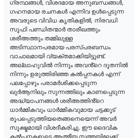
,
,
ഗ്രന്ഥങ്ങൾ
വിശദമായ
അനുബന്ധങ്ങൾ
ഗഹനമായ
രചനകൾ
എന്നിവ
ഉൾപ്പെടുന്ന
,
അവരുടെ
വിവിധ
കൃതികളിൽ
നിരവധി
സൂഫി
പണ്ഡിതന്മാർ
താരീഖത്തും
ശരീഅത്തും
തമ്മിലുള്ള
അടിസ്ഥാനപരമായ
പരസ്പരബന്ധം
.
വാചാലമായി
വ്യക്തമാക്കിയിട്ടുണ്ട്
അല്ലാഹുവിൽ
നിന്നും
അവൻ്റെ
ദൂതനിൽ
നിന്നും
ഉരുത്തിരിഞ്ഞ
കൽപ്പനകൾ
എന്ന്
പലപ്പോഴും
പരാമർശിക്കപ്പെടുന്ന
ഖുർആനിലും
സുന്നത്തിലും
കാണപ്പെടുന്ന
അദ്ധ്യാപനങ്ങൾ
ശരീഅത്തിൻ്റെ
ധാർമ്മികവും
ധാർമ്മികവുമായ
ചട്ടക്കൂട്
രൂപപ്പെടുത്തിയതെങ്ങനെയെന്ന്
അവർ
.
സൂക്ഷ്മമായി
വിശദീകരിച്ചു
ഈ
ദൈവിക
കൽപ്പനകളുടെ
ആത്മീയ
സത്തയിലേക്ക്