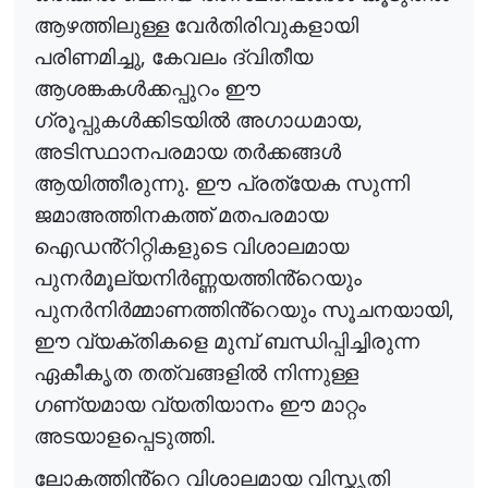
ആഴത്തിലുള്ള
വേർതിരിവുകളായി
,
പരിണമിച്ചു
കേവലം
ദ്വിതീയ
ആശങ്കകൾക്കപ്പുറം
ഈ
,
ഗ്രൂപ്പുകൾക്കിടയിൽ
അഗാധമായ
അടിസ്ഥാനപരമായ
തർക്കങ്ങൾ
.
ആയിത്തീരുന്നു
ഈ
പ്രത്യേക
സുന്നി
ജമാഅത്തിനകത്ത്
മതപരമായ
ഐഡൻ്റിറ്റികളുടെ
വിശാലമായ
പുനർമൂല്യനിർണ്ണയത്തിൻ്റെയും
,
പുനർനിർമ്മാണത്തിൻ്റെയും
സൂചനയായി
ഈ
വ്യക്തികളെ
മുമ്പ്
ബന്ധിപ്പിച്ചിരുന്ന
ഏകീകൃത
തത്വങ്ങളിൽ
നിന്നുള്ള
ഗണ്യമായ
വ്യതിയാനം
ഈ
മാറ്റം
.
അടയാളപ്പെടുത്തി
ലോകത്തിൻ്റെ
വിശാലമായ
വിസ്തൃതി